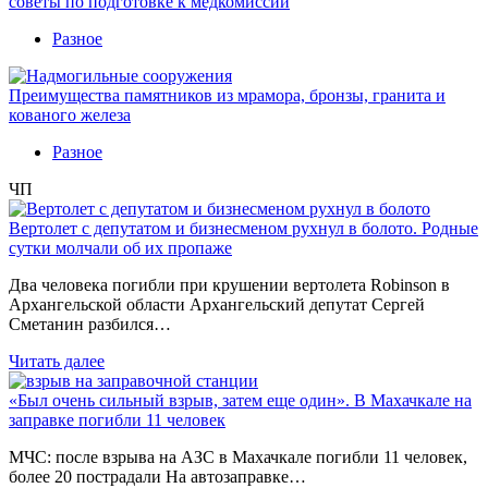
советы по подготовке к медкомиссии
Разное
Преимущества памятников из мрамора, бронзы, гранита и
кованого железа
Разное
ЧП
Вертолет с депутатом и бизнесменом рухнул в болото. Родные
сутки молчали об их пропаже
Два человека погибли при крушении вертолета Robinson в
Архангельской области Архангельский депутат Сергей
Сметанин разбился…
Читать далее
«Был очень сильный взрыв, затем еще один». В Махачкале на
заправке погибли 11 человек
МЧС: после взрыва на АЗС в Махачкале погибли 11 человек,
более 20 пострадали На автозаправке…