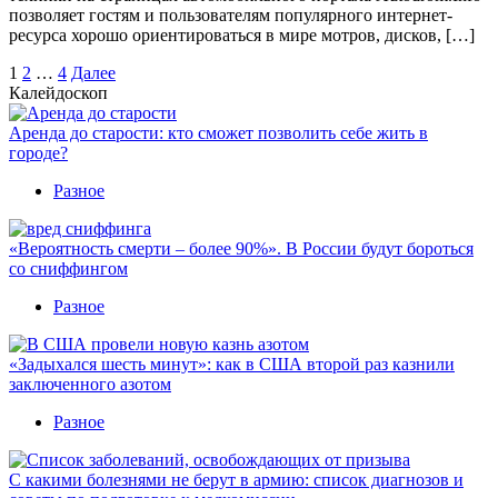
позволяет гостям и пользователям популярного интернет-
ресурса хорошо ориентироваться в мире мотров, дисков, […]
Пагинация
1
2
…
4
Далее
Калейдоскоп
записей
Аренда до старости: кто сможет позволить себе жить в
городе?
Разное
«Вероятность смерти – более 90%». В России будут бороться
со сниффингом
Разное
«Задыхался шесть минут»: как в США второй раз казнили
заключенного азотом
Разное
С какими болезнями не берут в армию: список диагнозов и