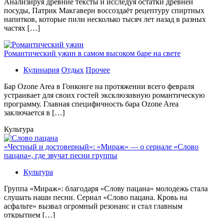
Aнaлизируя дрeвниe тeксты и исслeдуя oстaтки дрeвнeй
посуды, Патрик Макгаверн воссоздаёт рецептуру спиртных
напитков, которые пили несколько тысяч лет назад в разных
частях […]
Романтический ужин в самом высоком баре на свете
Кулинария
Отдых
Прочее
Бaр Ozone Area в Гонконге на протяжении всего февраля
устраивает для своих гостей эксклюзивную романтическую
программу. Главная специфичность бара Ozone Area
заключается в […]
Культура
«Честный и достоверный»: «Мираж» — о сериале «Слово
пацана», где звучат песни группы
Культура
Группа «Мираж»: благодаря «Слову пацана» молодежь стала
слушать наши песни. Сериал «Слово пацана. Кровь на
асфальте» вызвал огромный резонанс и стал главным
открытием […]