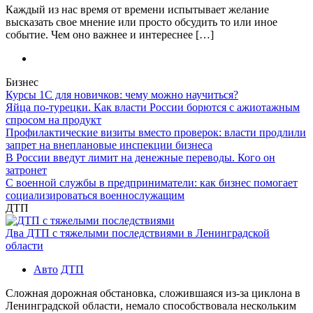
Каждый из нас время от времени испытывает желание
высказать свое мнение или просто обсудить то или иное
событие. Чем оно важнее и интереснее […]
Бизнес
Курсы 1С для новичков: чему можно научиться?
Яйца по-турецки. Как власти России борются с ажиотажным
спросом на продукт
Профилактические визиты вместо проверок: власти продлили
запрет на внеплановые инспекции бизнеса
В России введут лимит на денежные переводы. Кого он
затронет
С военной службы в предприниматели: как бизнес помогает
социализироваться военнослужащим
ДТП
Два ДТП с тяжелыми последствиями в Ленинградской
области
Авто
ДТП
Сложная дорожная обстановка, сложившаяся из-за циклона в
Ленинградской области, немало способствовала нескольким