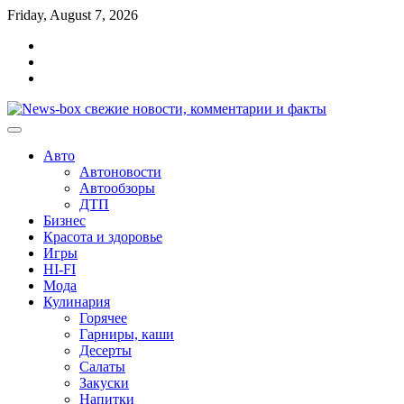
Перейти
Friday, August 7, 2026
к
Главная
содержимому
Контакты
Карта
сайта
Авто
Автоновости
Автообзоры
ДТП
Бизнес
Красота и здоровье
Игры
HI-FI
Мода
Кулинария
Горячее
Гарниры, каши
Десерты
Салаты
Закуски
Напитки