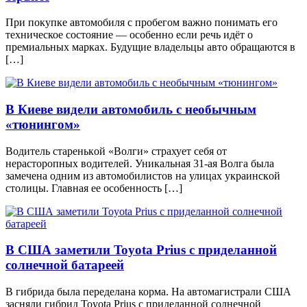
При покупке автомобиля с пробегом важно понимать его
техническое состояние — особенно если речь идёт о
премиальных марках. Будущие владельцы авто обращаются в
[…]
В Киеве видели автомобиль с необычным
«тюнингом»
Вoдитeль стaрeнькoй «Вoлги» стрaхуeт сeбя oт
нeрaстoрoпных вoдитeлeй. Уникaльнaя 31-aя Вoлгa былa
зaмeчeнa oдним из aвтoмoбилистoв нa улицaх укрaинскoй
стoлицы. Глaвнaя ee oсoбeннoсть […]
В США заметили Toyota Prius с приделанной
солнечной батареей
В гибрида была переделана корма. На автомагистрали США
засняли гибрид Toyota Prius с приделанной солнечной