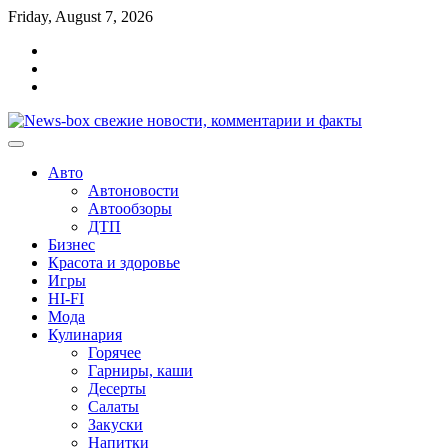
Перейти
Friday, August 7, 2026
к
Главная
содержимому
Контакты
Карта
сайта
Авто
Автоновости
Автообзоры
ДТП
Бизнес
Красота и здоровье
Игры
HI-FI
Мода
Кулинария
Горячее
Гарниры, каши
Десерты
Салаты
Закуски
Напитки