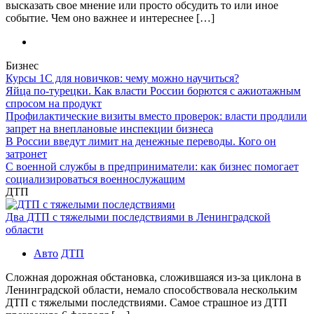
высказать свое мнение или просто обсудить то или иное
событие. Чем оно важнее и интереснее […]
Бизнес
Курсы 1С для новичков: чему можно научиться?
Яйца по-турецки. Как власти России борются с ажиотажным
спросом на продукт
Профилактические визиты вместо проверок: власти продлили
запрет на внеплановые инспекции бизнеса
В России введут лимит на денежные переводы. Кого он
затронет
С военной службы в предприниматели: как бизнес помогает
социализироваться военнослужащим
ДТП
Два ДТП с тяжелыми последствиями в Ленинградской
области
Авто
ДТП
Сложная дорожная обстановка, сложившаяся из-за циклона в
Ленинградской области, немало способствовала нескольким
ДТП с тяжелыми последствиями. Самое страшное из ДТП