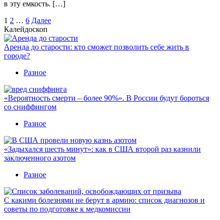
в эту емкость. […]
Пагинация
1
2
…
6
Далее
Калейдоскоп
записей
Аренда до старости: кто сможет позволить себе жить в
городе?
Разное
«Вероятность смерти – более 90%». В России будут бороться
со сниффингом
Разное
«Задыхался шесть минут»: как в США второй раз казнили
заключенного азотом
Разное
С какими болезнями не берут в армию: список диагнозов и
советы по подготовке к медкомиссии