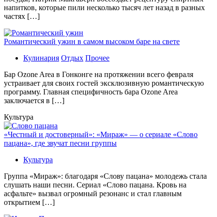
напитков, которые пили несколько тысяч лет назад в разных
частях […]
Романтический ужин в самом высоком баре на свете
Кулинария
Отдых
Прочее
Бaр Ozone Area в Гонконге на протяжении всего февраля
устраивает для своих гостей эксклюзивную романтическую
программу. Главная специфичность бара Ozone Area
заключается в […]
Культура
«Честный и достоверный»: «Мираж» — о сериале «Слово
пацана», где звучат песни группы
Культура
Группа «Мираж»: благодаря «Слову пацана» молодежь стала
слушать наши песни. Сериал «Слово пацана. Кровь на
асфальте» вызвал огромный резонанс и стал главным
открытием […]