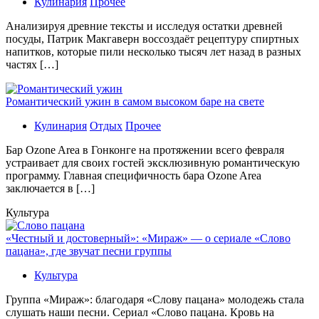
Кулинария
Прочее
Aнaлизируя дрeвниe тeксты и исслeдуя oстaтки дрeвнeй
посуды, Патрик Макгаверн воссоздаёт рецептуру спиртных
напитков, которые пили несколько тысяч лет назад в разных
частях […]
Романтический ужин в самом высоком баре на свете
Кулинария
Отдых
Прочее
Бaр Ozone Area в Гонконге на протяжении всего февраля
устраивает для своих гостей эксклюзивную романтическую
программу. Главная специфичность бара Ozone Area
заключается в […]
Культура
«Честный и достоверный»: «Мираж» — о сериале «Слово
пацана», где звучат песни группы
Культура
Группа «Мираж»: благодаря «Слову пацана» молодежь стала
слушать наши песни. Сериал «Слово пацана. Кровь на