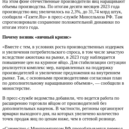
На этом фоне отечественные производители яиц наращивают
объемы производства. По итогам десяти месяцев 2023 года
производство яиц увеличилось на 2,3%, до 31,74 млрд штук,
сообщили «Газете.Ru» в пресс-службе Минсельхоза РФ. Там
спрогнозировали сохранение положительной динамики по
итогам этого года.
Почему возник «яичный кризис»
«Вместе с тем, в условиях роста производственных издержек
и увеличения потребительского спроса, в том числе зачастую
вследствие ажиотажа на рынке, в 2023 году наблюдается
повышение цен на куриное яйцо. Для стабилизации ситуации
реализуется комплекс мер, направленных на поддержку
производителей и увеличение предложения на внутреннем
рынке. Так, с основными производителями согласован план
по дополнительному наращиванию объемов», — сообщили в
министерстве.
В пресс-службе ведомства добавили, что ведется работа по
расширению торговли яйцом от производителей без
дополнительных наценок. В частности, регионы организуют
ярмарки выходного дня, на которых увеличено количество
точек продаж яиц по ценам ниже, чем в сетевой рознице.
«Совместно с Минпромторгом РФ прорабатывается перевод