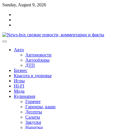
Перейти
Sunday, August 9, 2026
к
Главная
содержимому
Контакты
Карта
сайта
Авто
Автоновости
Автообзоры
ДТП
Бизнес
Красота и здоровье
Игры
HI-FI
Мода
Кулинария
Горячее
Гарниры, каши
Десерты
Салаты
Закуски
Напитки