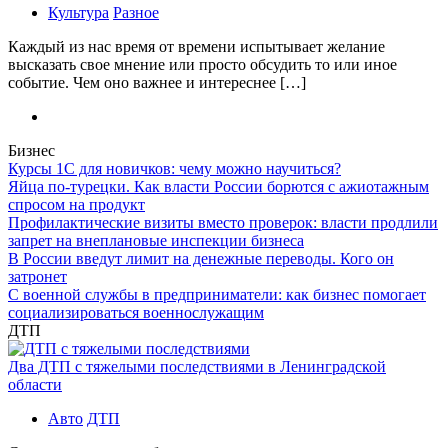
Культура
Разное
Каждый из нас время от времени испытывает желание
высказать свое мнение или просто обсудить то или иное
событие. Чем оно важнее и интереснее […]
Бизнес
Курсы 1С для новичков: чему можно научиться?
Яйца по-турецки. Как власти России борются с ажиотажным
спросом на продукт
Профилактические визиты вместо проверок: власти продлили
запрет на внеплановые инспекции бизнеса
В России введут лимит на денежные переводы. Кого он
затронет
С военной службы в предприниматели: как бизнес помогает
социализироваться военнослужащим
ДТП
Два ДТП с тяжелыми последствиями в Ленинградской
области
Авто
ДТП