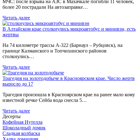
МЧС: после взрыва на АЗС в Махачкале погибли 11 человек,
более 20 пострадали На автозаправке…
Читать далее
В Алтайском крае столкнулись микроавтобус и минивэн, есть
жертвы
На 74 километре трассы А-322 (Барнаул – Рубцовск), на
границе Калманского и Топчихинского районов
столкнулись…
Читать далее
Трагедия на золотодобыче в Красноярском крае. Число жертв
выросло до 17
Трагедия произошла в Красноярском крае на ранее мало кому
известной речке Сейба вода снесла 5…
Читать далее
Десерты
Кофейная Нутелла
Шоколадный домик
Сладкая колбаска
Халва домашняя