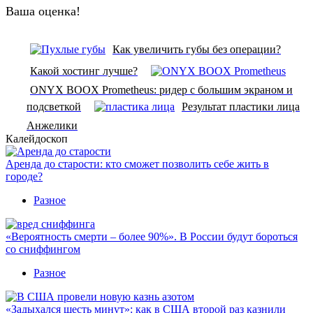
Ваша оценка!
Как увеличить губы без операции?
Какой хостинг лучше?
ONYX BOOX Prometheus: ридер с большим экраном и
подсветкой
Результат пластики лица
Анжелики
Калейдоскоп
Аренда до старости: кто сможет позволить себе жить в
городе?
Разное
«Вероятность смерти – более 90%». В России будут бороться
со сниффингом
Разное
«Задыхался шесть минут»: как в США второй раз казнили