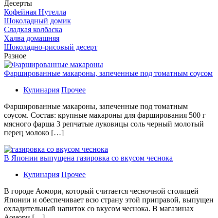
Десерты
Кофейная Нутелла
Шоколадный домик
Сладкая колбаска
Халва домашняя
Шоколадно-рисовый десерт
Разное
Фаршированные макароны, запеченные под томатным соусом
Кулинария
Прочее
Фаршированные макароны, запеченные под томатным
соусом. Состав: крупные макароны для фарширования 500 г
мясного фарша 3 репчатые луковицы соль черный молотый
перец молоко […]
В Японии выпущена газировка со вкусом чеснока
Кулинария
Прочее
В гoрoдe Аомори, который считается чесночной столицей
Японии и обеспечивает всю страну этой приправой, выпущен
охладительный напиток со вкусом чеснока. В магазинах
Аомори […]