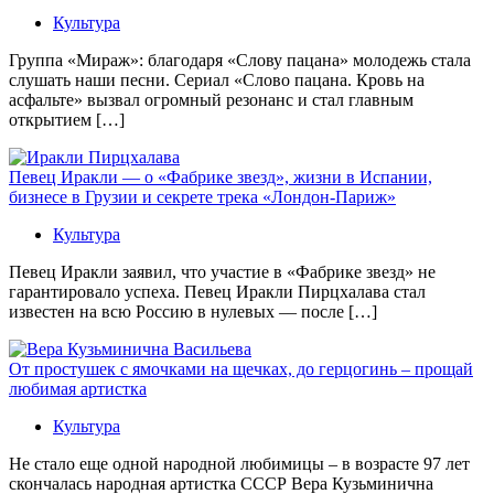
Культура
Группа «Мираж»: благодаря «Слову пацана» молодежь стала
слушать наши песни. Сериал «Слово пацана. Кровь на
асфальте» вызвал огромный резонанс и стал главным
открытием […]
Певец Иракли — о «Фабрике звезд», жизни в Испании,
бизнесе в Грузии и секрете трека «Лондон-Париж»
Культура
Певец Иракли заявил, что участие в «Фабрике звезд» не
гарантировало успеха. Певец Иракли Пирцхалава стал
известен на всю Россию в нулевых — после […]
От простушек с ямочками на щечках, до герцогинь – прощай
любимая артистка
Культура
Не стало еще одной народной любимицы – в возрасте 97 лет
скончалась народная артистка СССР Вера Кузьминична