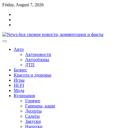
Перейти
Friday, August 7, 2026
к
Главная
содержимому
Контакты
Карта
сайта
Авто
Автоновости
Автообзоры
ДТП
Бизнес
Красота и здоровье
Игры
HI-FI
Мода
Кулинария
Горячее
Гарниры, каши
Десерты
Салаты
Закуски
Напитки