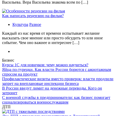
Васильева. Вера Васильева знакома всем по […]
Как написать рецензию на фильм?
Культура
Разное
Каждый из нас время от времени испытывает желание
высказать свое мнение или просто обсудить то или иное
событие. Чем оно важнее и интереснее […]
Бизнес
Курсы 1С для новичков: чему можно научиться?
Яйца по-турецки. Как власти России борются с ажиотажным
спросом на продукт
Профилактические визиты вместо проверок: власти продлили
запрет на внеплановые инспекции бизнеса
В России введут лимит на денежные переводы. Кого он
затронет
С военной службы в предприниматели: как бизнес помогает
социализироваться военнослужащим
ДТП