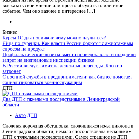
высказать свое мнение или просто обсудить то или иное
событие. Чем оно важнее и интереснее […]
Бизнес
Курсы 1С для новичков: чему можно научиться?
Яйца по-турецки. Как власти России борются с ажиотажным
спросом на продукт
Профилактические визиты вместо проверок: власти продлили
запрет на внеплановые инспекции бизнеса
В России введут лимит на денежные переводы. Кого он
затронет
С военной службы в предприниматели: как бизнес помогает
социализироваться военнослужащим
ДТП
Два ДТП с тяжелыми последствиями в Ленинградской
области
Авто
ДТП
Сложная дорожная обстановка, сложившаяся из-за циклона в
Ленинградской области, немало способствовала нескольким
ДТП с тяжелыми последствиями. Самое страшное из ДТП