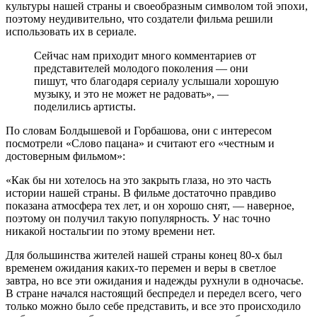
культуры нашей страны и своеобразным символом той эпохи,
поэтому неудивительно, что создатели фильма решили
использовать их в сериале.
Сейчас нам приходит много комментариев от
представителей молодого поколения — они
пишут, что благодаря сериалу услышали хорошую
музыку, и это не может не радовать», —
поделились артисты.
По словам Болдышевой и Горбашова, они с интересом
посмотрели «Слово пацана» и считают его «честным и
достоверным фильмом»:
«Как бы ни хотелось на это закрыть глаза, но это часть
истории нашей страны. В фильме достаточно правдиво
показана атмосфера тех лет, и он хорошо снят, — наверное,
поэтому он получил такую популярность. У нас точно
никакой ностальгии по этому времени нет.
Для большинства жителей нашей страны конец 80-х был
временем ожидания каких-то перемен и веры в светлое
завтра, но все эти ожидания и надежды рухнули в одночасье.
В стране начался настоящий беспредел и передел всего, чего
только можно было себе представить, и все это происходило