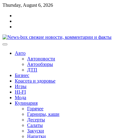
Перейти
Thursday, August 6, 2026
к
Главная
содержимому
Контакты
Карта
сайта
Авто
Автоновости
Автообзоры
ДТП
Бизнес
Красота и здоровье
Игры
HI-FI
Мода
Кулинария
Горячее
Гарниры, каши
Десерты
Салаты
Закуски
Напитки