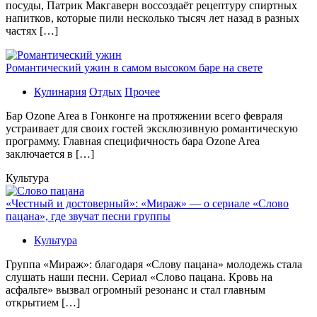
посуды, Патрик Макгаверн воссоздаёт рецептуру спиртных
напитков, которые пили несколько тысяч лет назад в разных
частях […]
Романтический ужин в самом высоком баре на свете
Кулинария
Отдых
Прочее
Бaр Ozone Area в Гонконге на протяжении всего февраля
устраивает для своих гостей эксклюзивную романтическую
программу. Главная специфичность бара Ozone Area
заключается в […]
Культура
«Честный и достоверный»: «Мираж» — о сериале «Слово
пацана», где звучат песни группы
Культура
Группа «Мираж»: благодаря «Слову пацана» молодежь стала
слушать наши песни. Сериал «Слово пацана. Кровь на
асфальте» вызвал огромный резонанс и стал главным
открытием […]