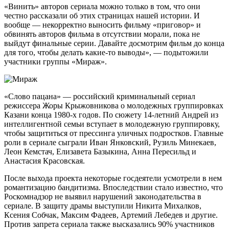
«Винить» авторов сериала можно только в том, что они
честно рассказали об этих страницах нашей истории. И
вообще — некорректно выносить фильму «приговор» и
обвинять авторов фильма в отсутствии морали, пока не
выйдут финальные серии. Давайте досмотрим фильм до конца
для того, чтобы делать какие-то выводы», — подытожили
участники группы «Мираж».
«Слово пацана» — российский криминальный сериал
режиссера Жоры Крыжовникова о молодежных группировках
Казани конца 1980-х годов. По сюжету 14-летний Андрей из
интеллигентной семьи вступает в молодежную группировку,
чтобы защититься от прессинга уличных подростков. Главные
роли в сериале сыграли Иван Янковский, Рузиль Минекаев,
Леон Кемстач, Елизавета Базыкина, Анна Пересильд и
Анастасия Красовская.
После выхода проекта некоторые госдеятели усмотрели в нем
романтизацию бандитизма. Впоследствии стало известно, что
Роскомнадзор не выявил нарушений законодательства в
сериале. В защиту драмы выступили Никита Михалков,
Ксения Собчак, Максим Фадеев, Артемий Лебедев и другие.
Против запрета сериала также высказались 90% участников