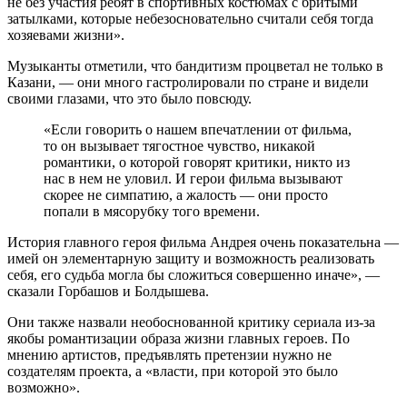
не без участия ребят в спортивных костюмах с бритыми
затылками, которые небезосновательно считали себя тогда
хозяевами жизни».
Музыканты отметили, что бандитизм процветал не только в
Казани, — они много гастролировали по стране и видели
своими глазами, что это было повсюду.
«Если говорить о нашем впечатлении от фильма,
то он вызывает тягостное чувство, никакой
романтики, о которой говорят критики, никто из
нас в нем не уловил. И герои фильма вызывают
скорее не симпатию, а жалость — они просто
попали в мясорубку того времени.
История главного героя фильма Андрея очень показательна —
имей он элементарную защиту и возможность реализовать
себя, его судьба могла бы сложиться совершенно иначе», —
сказали Горбашов и Болдышева.
Они также назвали необоснованной критику сериала из-за
якобы романтизации образа жизни главных героев. По
мнению артистов, предъявлять претензии нужно не
создателям проекта, а «власти, при которой это было
возможно».