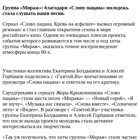
Группа «Мираж»: благодаря «Слову пацана» молодежь
стала слушать наши песни.
Сериал «Слово пацана. Кровь на асфальте» вызвал огромный
резонанс и стал главным открытием сезона в мире
российского кино. Одним из очевидных плюсов проекта,
события которого развиваются в том числе и под хиты
группы «Мираж», оказалось точное воспроизведение
атмосферы конца 80-х.
Участники коллектива Екатерина Болдышева и Алексей
Горбашов поделились с «Газетой.Ru» впечатлениями от
просмотра «Слова пацана» и ответили на его критику.
Саундтреками к сериалу Жоры Крыжовникова «Слово
пацана» стали шесть песен «Миража» — «Новый герой», «Я
не шучу», «Музыка нас связала», «Снова вместе», «Солнечное
лето» и «Видео». В разговоре с «Газетой.Ru» участники
группы Екатерина Болдышева и Алексей Горбашов отметили,
что после выхода проекта молодежь стала активнее
интересоваться их творчеством.
«Так уж получилось, что хиты группы «Мираж» стали частью