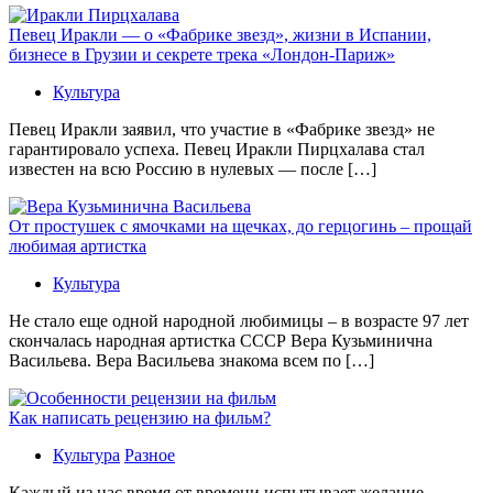
Певец Иракли — о «Фабрике звезд», жизни в Испании,
бизнесе в Грузии и секрете трека «Лондон-Париж»
Культура
Певец Иракли заявил, что участие в «Фабрике звезд» не
гарантировало успеха. Певец Иракли Пирцхалава стал
известен на всю Россию в нулевых — после […]
От простушек с ямочками на щечках, до герцогинь – прощай
любимая артистка
Культура
Не стало еще одной народной любимицы – в возрасте 97 лет
скончалась народная артистка СССР Вера Кузьминична
Васильева. Вера Васильева знакома всем по […]
Как написать рецензию на фильм?
Культура
Разное
Каждый из нас время от времени испытывает желание