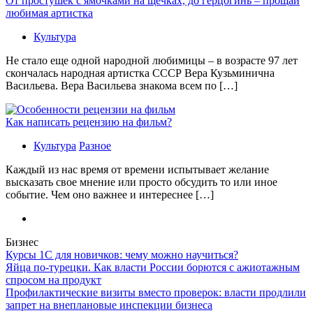
От простушек с ямочками на щечках, до герцогинь – прощай
любимая артистка
Культура
Не стало еще одной народной любимицы – в возрасте 97 лет
скончалась народная артистка СССР Вера Кузьминична
Васильева. Вера Васильева знакома всем по […]
Как написать рецензию на фильм?
Культура
Разное
Каждый из нас время от времени испытывает желание
высказать свое мнение или просто обсудить то или иное
событие. Чем оно важнее и интереснее […]
Бизнес
Курсы 1С для новичков: чему можно научиться?
Яйца по-турецки. Как власти России борются с ажиотажным
спросом на продукт
Профилактические визиты вместо проверок: власти продлили
запрет на внеплановые инспекции бизнеса