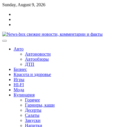
Перейти
Sunday, August 9, 2026
к
Главная
содержимому
Контакты
Карта
сайта
Авто
Автоновости
Автообзоры
ДТП
Бизнес
Красота и здоровье
Игры
HI-FI
Мода
Кулинария
Горячее
Гарниры, каши
Десерты
Салаты
Закуски
Напитки