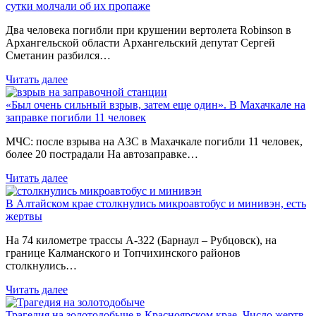
сутки молчали об их пропаже
Два человека погибли при крушении вертолета Robinson в
Архангельской области Архангельский депутат Сергей
Сметанин разбился…
Читать далее
«Был очень сильный взрыв, затем еще один». В Махачкале на
заправке погибли 11 человек
МЧС: после взрыва на АЗС в Махачкале погибли 11 человек,
более 20 пострадали На автозаправке…
Читать далее
В Алтайском крае столкнулись микроавтобус и минивэн, есть
жертвы
На 74 километре трассы А-322 (Барнаул – Рубцовск), на
границе Калманского и Топчихинского районов
столкнулись…
Читать далее
Трагедия на золотодобыче в Красноярском крае. Число жертв