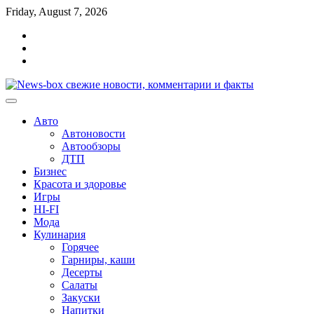
Перейти
Friday, August 7, 2026
к
Главная
содержимому
Контакты
Карта
сайта
Авто
Автоновости
Автообзоры
ДТП
Бизнес
Красота и здоровье
Игры
HI-FI
Мода
Кулинария
Горячее
Гарниры, каши
Десерты
Салаты
Закуски
Напитки