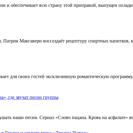
ии и обеспечивает всю страну этой приправой, выпущен охлади
, Патрик Макгаверн воссоздаёт рецептуру спиртных напитков, ко
ивает для своих гостей эксклюзивную романтическую программу.
», где звучат песни группы
ушать наши песни. Сериал «Слово пацана. Кровь на асфальте» 
 в Грузии и секрете трека «Лондон-Париж»