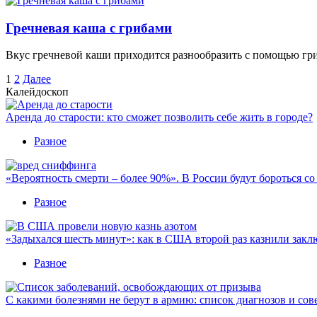
Гречневая каша с грибами
Вкус гречневой каши приходится разнообразить с помощью гриб
Пагинация
1
2
Далее
Калейдоскоп
записей
Аренда до старости: кто сможет позволить себе жить в городе?
Разное
«Вероятность смерти – более 90%». В России будут бороться с
Разное
«Задыхался шесть минут»: как в США второй раз казнили закл
Разное
С какими болезнями не берут в армию: список диагнозов и сов