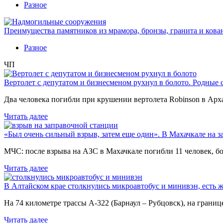
Разное
Преимущества памятников из мрамора, бронзы, гранита и кова
Разное
ЧП
Вертолет с депутатом и бизнесменом рухнул в болото. Родные 
Два человека погибли при крушении вертолета Robinson в Ар
Читать далее
«Был очень сильный взрыв, затем еще один». В Махачкале на з
МЧС: после взрыва на АЗС в Махачкале погибли 11 человек, б
Читать далее
В Алтайском крае столкнулись микроавтобус и минивэн, есть 
На 74 километре трассы А-322 (Барнаул – Рубцовск), на гран
Читать далее