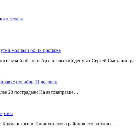
ного железа
сутки молчали об их пропаже
хангельской области Архангельский депутат Сергей Сметанин р
аправке погибли 11 человек
олее 20 пострадали На автозаправке…
жертвы
ице Калманского и Топчихинского районов столкнулись…