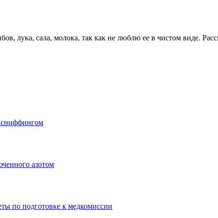
ов, лука, сала, молока, так как не люблю ее в чистом виде. Ра
о сниффингом
юченного азотом
еты по подготовке к медкомиссии