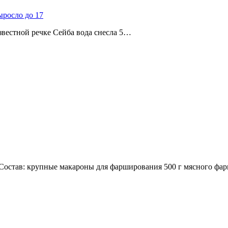
ыросло до 17
звестной речке Сейба вода снесла 5…
остав: крупные макароны для фарширования 500 г мясного фар