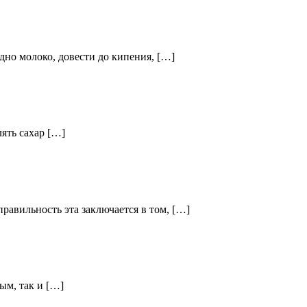
но молоко, довести до кипения, […]
лять сахар […]
равильность эта заключается в том, […]
ым, так и […]