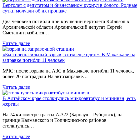
Вертолет с депутатом и бизнесменом рухнул в болото. Родные
сутки молчали об их пропаже
Два человека погибли при крушении вертолета Robinson в
Архангельской области Архангельский депутат Сергей
Сметанин разбился…
Читать далее
«Был очень сильный взрыв, затем еще один». В Махачкале на
заправке погибли 11 человек
МЧС: после взрыва на АЗС в Махачкале погибли 11 человек,
более 20 пострадали На автозаправке…
Читать далее
В Алтайском крае столкнулись микроавтобус и минивэн, есть
жертвы
На 74 километре трассы А-322 (Барнаул – Рубцовск), на
границе Калманского и Топчихинского районов
столкнулись…
Читать далее