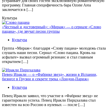
устраивает для своих гостей эксклюзивную романтическую
программу. Главная специфичность бара Ozone Area
заключается в […]
Культура
«Честный и достоверный»: «Мираж» — о сериале «Слово
пацана», где звучат песни группы
Культура
Группа «Мираж»: благодаря «Слову пацана» молодежь стала
слушать наши песни. Сериал «Слово пацана. Кровь на
асфальте» вызвал огромный резонанс и стал главным
открытием […]
Певец Иракли — о «Фабрике звезд», жизни в Испании,
бизнесе в Грузии и секрете трека «Лондон-Париж»
Культура
Певец Иракли заявил, что участие в «Фабрике звезд» не
гарантировало успеха. Певец Иракли Пирцхалава стал
известен на всю Россию в нулевых — после […]