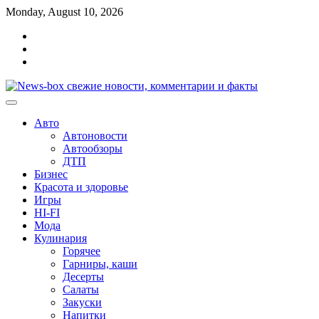
Перейти
Monday, August 10, 2026
к
Главная
содержимому
Контакты
Карта
сайта
Авто
Автоновости
Автообзоры
ДТП
Бизнес
Красота и здоровье
Игры
HI-FI
Мода
Кулинария
Горячее
Гарниры, каши
Десерты
Салаты
Закуски
Напитки