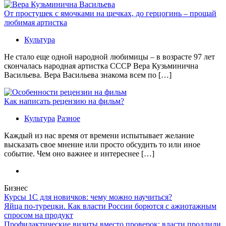
От простушек с ямочками на щечках, до герцогинь – прощай
любимая артистка
Культура
Не стало еще одной народной любимицы – в возрасте 97 лет
скончалась народная артистка СССР Вера Кузьминична
Васильева. Вера Васильева знакома всем по […]
Как написать рецензию на фильм?
Культура
Разное
Каждый из нас время от времени испытывает желание
высказать свое мнение или просто обсудить то или иное
событие. Чем оно важнее и интереснее […]
Бизнес
Курсы 1С для новичков: чему можно научиться?
Яйца по-турецки. Как власти России борются с ажиотажным
спросом на продукт
Профилактические визиты вместо проверок: власти продлили