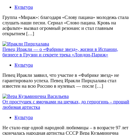
Культура
Группа «Мираж»: благодаря «Слову пацана» молодежь стала
слушать наши песни. Сериал «Слово пацана. Кровь на
асфальте» вызвал огромный резонанс и стал главным
открытием […]
Певец Иракли — о «Фабрике звезд», жизни в Испании,
бизнесе в Грузии и секрете трека «Лондон-Париж»
Культура
Певец Иракли заявил, что участие в «Фабрике звезд» не
гарантировало успеха. Певец Иракли Пирцхалава стал
известен на всю Россию в нулевых — после […]
От простушек с ямочками на щечках, до герцогинь – прощай
любимая артистка
Культура
Не стало еще одной народной любимицы – в возрасте 97 лет
скончалась народная артистка СССР Вера Кузьминична