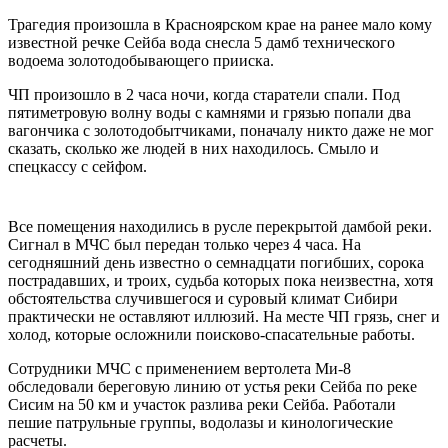
Трагедия произошла в Красноярском крае на ранее мало кому
известной речке Сейба вода снесла 5 дамб технического
водоема золотодобывающего прииска.
ЧП произошло в 2 часа ночи, когда старатели спали. Под
пятиметровую волну воды с камнями и грязью попали два
вагончика с золотодобытчиками, поначалу никто даже не мог
сказать, сколько же людей в них находилось. Смыло и
спецкассу с сейфом.
Все помещения находились в русле перекрытой дамбой реки.
Сигнал в МЧС был передан только через 4 часа. На
сегодняшний день известно о семнадцати погибших, сорока
пострадавших, и троих, судьба которых пока неизвестна, хотя
обстоятельства случившегося и суровый климат Сибири
практически не оставляют иллюзий. На месте ЧП грязь, снег и
холод, которые осложнили поисково-спасательные работы.
Сотрудники МЧС с применением вертолета Ми-8
обследовали береговую линию от устья реки Сейба по реке
Сисим на 50 км и участок разлива реки Сейба. Работали
пешие патрульные группы, водолазы и кинологические
расчеты.