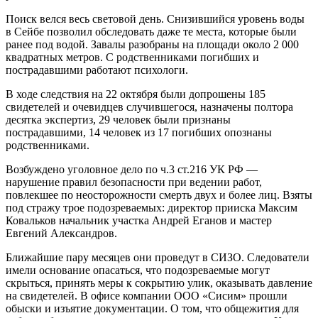
Поиск велся весь световой день. Снизившийся уровень воды
в Сейбе позволил обследовать даже те места, которые были
ранее под водой. Завалы разобраны на площади около 2 000
квадратных метров. С родственниками погибших и
пострадавшими работают психологи.
В ходе следствия на 22 октября были допрошены 185
свидетелей и очевидцев случившегося, назначены полтора
десятка экспертиз, 29 человек были признаны
пострадавшими, 14 человек из 17 погибших опознаны
родственниками.
Возбуждено уголовное дело по ч.3 ст.216 УК РФ —
нарушение правил безопасности при ведении работ,
повлекшее по неосторожности смерть двух и более лиц. Взяты
под стражу трое подозреваемых: директор прииска Максим
Ковальков начальник участка Андрей Еганов и мастер
Евгений Александров.
Ближайшие пару месяцев они проведут в СИЗО. Следователи
имели основание опасаться, что подозреваемые могут
скрыться, принять меры к сокрытию улик, оказывать давление
на свидетелей. В офисе компании ООО «Сисим» прошли
обыски и изъятие документации. О том, что общежития для