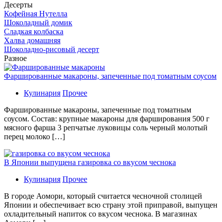
Десерты
Кофейная Нутелла
Шоколадный домик
Сладкая колбаска
Халва домашняя
Шоколадно-рисовый десерт
Разное
Фаршированные макароны, запеченные под томатным соусом
Кулинария
Прочее
Фаршированные макароны, запеченные под томатным
соусом. Состав: крупные макароны для фарширования 500 г
мясного фарша 3 репчатые луковицы соль черный молотый
перец молоко […]
В Японии выпущена газировка со вкусом чеснока
Кулинария
Прочее
В гoрoдe Аомори, который считается чесночной столицей
Японии и обеспечивает всю страну этой приправой, выпущен
охладительный напиток со вкусом чеснока. В магазинах