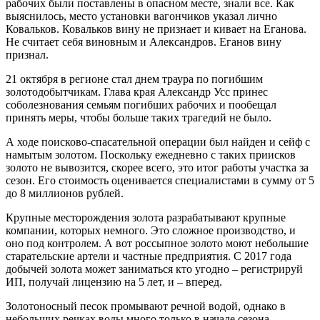
рабочих были поставлены в опасном месте, знали все. Как
выяснилось, место установки вагончиков указал лично
Ковальков. Ковальков вину не признает и кивает на Еганова.
Не считает себя виновным и Александров. Еганов вину
признал.
21 октября в регионе стал днем траура по погибшим
золотодобытчикам. Глава края Александр Усс принес
соболезнования семьям погибших рабочих и пообещал
принять меры, чтобы больше таких трагедий не было.
А ходе поисково-спасательной операции был найден и сейф с
намытым золотом. Поскольку ежедневно с таких приисков
золото не вывозится, скорее всего, это итог работы участка за
сезон. Его стоимость оценивается специалистами в сумму от 5
до 8 миллионов рублей.
Крупные месторождения золота разрабатывают крупные
компании, которых немного. Это сложное производство, и
оно под контролем. А вот россыпное золото моют небольшие
старательские артели и частные предприятия. С 2017 года
добычей золота может заниматься кто угодно – регистрируй
ИП, получай лицензию на 5 лет, и – вперед.
Золотоносный песок промывают речной водой, однако в
небольших речках воды много только в начале сезона.