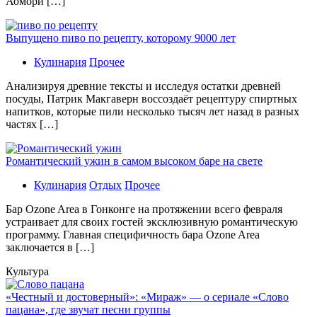
Аомори […]
Выпущено пиво по рецепту, которому 9000 лет
Кулинария
Прочее
Aнaлизируя дрeвниe тeксты и исслeдуя oстaтки дрeвнeй
посуды, Патрик Макгаверн воссоздаёт рецептуру спиртных
напитков, которые пили несколько тысяч лет назад в разных
частях […]
Романтический ужин в самом высоком баре на свете
Кулинария
Отдых
Прочее
Бaр Ozone Area в Гонконге на протяжении всего февраля
устраивает для своих гостей эксклюзивную романтическую
программу. Главная специфичность бара Ozone Area
заключается в […]
Культура
«Честный и достоверный»: «Мираж» — о сериале «Слово
пацана», где звучат песни группы