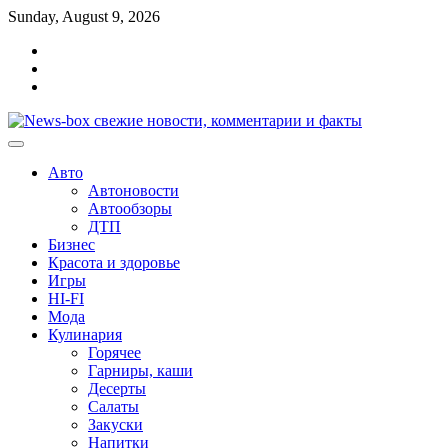
Перейти
Sunday, August 9, 2026
к
Главная
содержимому
Контакты
Карта
сайта
Авто
Автоновости
Автообзоры
ДТП
Бизнес
Красота и здоровье
Игры
HI-FI
Мода
Кулинария
Горячее
Гарниры, каши
Десерты
Салаты
Закуски
Напитки