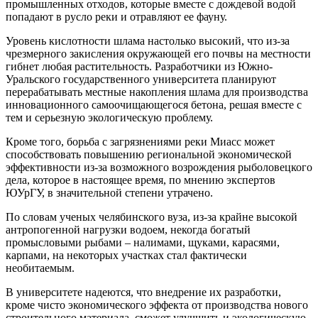
промышленных отходов, которые вместе с дождевой водой
попадают в русло реки и отравляют ее фауну.
Уровень кислотности шлама настолько высокий, что из-за
чрезмерного закисления окружающей его почвы на местности
гибнет любая растительность. Разработчики из Южно-
Уральского государственного университета планируют
перерабатывать местные накопления шлама для производства
инновационного самоочищающегося бетона, решая вместе с
тем и серьезную экологическую проблему.
Кроме того, борьба с загрязнениями реки Миасс может
способствовать повышению региональной экономической
эффективности из-за возможного возрождения рыболовецкого
дела, которое в настоящее время, по мнению экспертов
ЮУрГУ, в значительной степени утрачено.
По словам ученых челябинского вуза, из-за крайне высокой
антропогенной нагрузки водоем, некогда богатый
промысловыми рыбами – налимами, щуками, карасями,
карпами, на некоторых участках стал фактически
необитаемым.
В университете надеются, что внедрение их разработки,
кроме чисто экономического эффекта от производства нового
строительного материала, сможет улучшить и экологическую