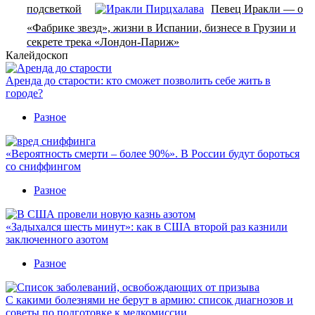
подсветкой
Певец Иракли — о
«Фабрике звезд», жизни в Испании, бизнесе в Грузии и
секрете трека «Лондон-Париж»
Калейдоскоп
Аренда до старости: кто сможет позволить себе жить в
городе?
Разное
«Вероятность смерти – более 90%». В России будут бороться
со сниффингом
Разное
«Задыхался шесть минут»: как в США второй раз казнили
заключенного азотом
Разное
С какими болезнями не берут в армию: список диагнозов и
советы по подготовке к медкомиссии