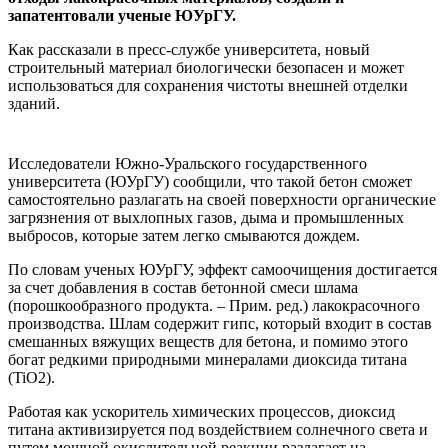
запатентовали ученые ЮУрГУ.
Как рассказали в пресс-службе университета, новый
строительный материал биологически безопасен и может
использоваться для сохранения чистоты внешней отделки
зданий.
Исследователи Южно-Уральского государственного
университета (ЮУрГУ) сообщили, что такой бетон сможет
самостоятельно разлагать на своей поверхности органические
загрязнения от выхлопных газов, дыма и промышленных
выбросов, которые затем легко смываются дождем.
По словам ученых ЮУрГУ, эффект самоочищения достигается
за счет добавления в состав бетонной смеси шлама
(порошкообразного продукта. – Прим. ред.) лакокрасочного
производства. Шлам содержит гипс, который входит в состав
смешанных вяжущих веществ для бетона, и помимо этого
богат редкими природными минералами диоксида титана
(TiO2).
Работая как ускоритель химических процессов, диоксид
титана активизируется под воздействием солнечного света и
путем мощной окислительной реакции разлагает на