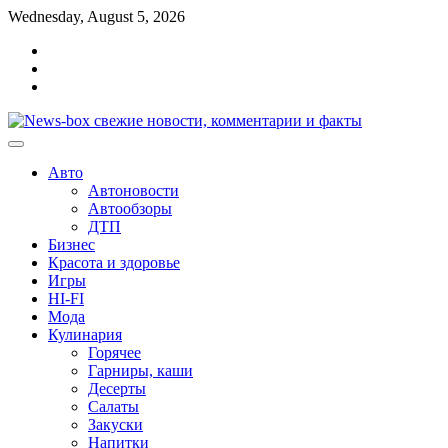
Перейти
Wednesday, August 5, 2026
к
Главная
содержимому
Контакты
Карта
сайта
Авто
Автоновости
Автообзоры
ДТП
Бизнес
Красота и здоровье
Игры
HI-FI
Мода
Кулинария
Горячее
Гарниры, каши
Десерты
Салаты
Закуски
Напитки