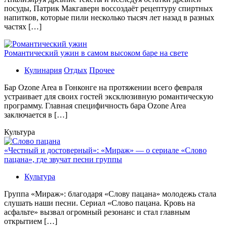
посуды, Патрик Макгаверн воссоздаёт рецептуру спиртных
напитков, которые пили несколько тысяч лет назад в разных
частях […]
Романтический ужин в самом высоком баре на свете
Кулинария
Отдых
Прочее
Бaр Ozone Area в Гонконге на протяжении всего февраля
устраивает для своих гостей эксклюзивную романтическую
программу. Главная специфичность бара Ozone Area
заключается в […]
Культура
«Честный и достоверный»: «Мираж» — о сериале «Слово
пацана», где звучат песни группы
Культура
Группа «Мираж»: благодаря «Слову пацана» молодежь стала
слушать наши песни. Сериал «Слово пацана. Кровь на
асфальте» вызвал огромный резонанс и стал главным
открытием […]