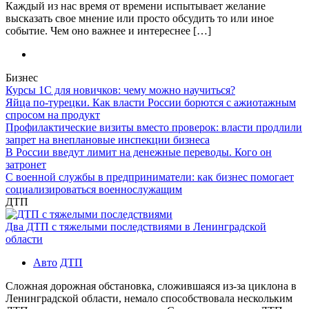
Каждый из нас время от времени испытывает желание
высказать свое мнение или просто обсудить то или иное
событие. Чем оно важнее и интереснее […]
Бизнес
Курсы 1С для новичков: чему можно научиться?
Яйца по-турецки. Как власти России борются с ажиотажным
спросом на продукт
Профилактические визиты вместо проверок: власти продлили
запрет на внеплановые инспекции бизнеса
В России введут лимит на денежные переводы. Кого он
затронет
С военной службы в предприниматели: как бизнес помогает
социализироваться военнослужащим
ДТП
Два ДТП с тяжелыми последствиями в Ленинградской
области
Авто
ДТП
Сложная дорожная обстановка, сложившаяся из-за циклона в
Ленинградской области, немало способствовала нескольким