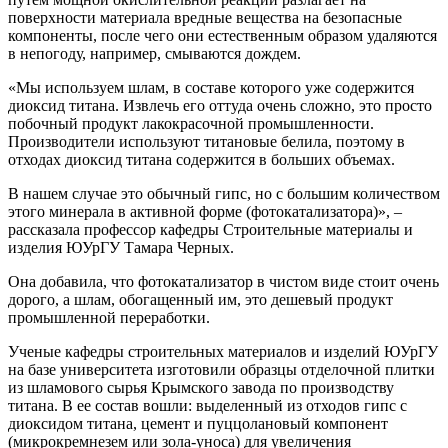
поверхности материала вредные вещества на безопасные
компоненты, после чего они естественным образом удаляются
в непогоду, например, смываются дождем.
«Мы используем шлам, в составе которого уже содержится
диоксид титана. Извлечь его оттуда очень сложно, это просто
побочный продукт лакокрасочной промышленности.
Производители используют титановые белила, поэтому в
отходах диоксид титана содержится в больших объемах.
В нашем случае это обычный гипс, но с большим количеством
этого минерала в активной форме (фотокатализатора)», –
рассказала профессор кафедры Строительные материалы и
изделия ЮУрГУ Тамара Черных.
Она добавила, что фотокатализатор в чистом виде стоит очень
дорого, а шлам, обогащенный им, это дешевый продукт
промышленной переработки.
Ученые кафедры строительных материалов и изделий ЮУрГУ
на базе университета изготовили образцы отделочной плитки
из шламового сырья Крымского завода по производству
титана. В ее состав вошли: выделенный из отходов гипс с
диоксидом титана, цемент и пуццолановый компонент
(микрокремнезем или зола-уноса) для увеличения