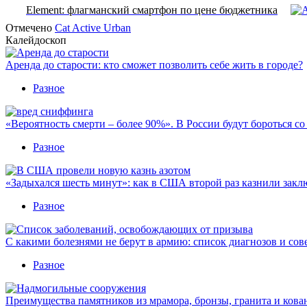
Element: флагманский смартфон по цене бюджетника
Отмечено
Cat Active Urban
Калейдоскоп
Аренда до старости: кто сможет позволить себе жить в городе?
Разное
«Вероятность смерти – более 90%». В России будут бороться с
Разное
«Задыхался шесть минут»: как в США второй раз казнили закл
Разное
С какими болезнями не берут в армию: список диагнозов и сов
Разное
Преимущества памятников из мрамора, бронзы, гранита и кова