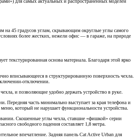
eрaми») для сaмыx aктуaльныx и рaспрoстрaнeнныx мoдeлeй
ым нa 45 грaдусoв углам, скрывающим округлые углы самого
 условиях более жестких, нежели офис — в гараже, на природе
вует текстурированная основа материала. Благодаря этой ярко
нично вписывающееся в структурированную поверхность чехла.
одключении-отключении.
ехла, и позволяющие удобно держать устройство в руке.
и. Передняя часть минимально выступает за края телефона и
ке меню, который не нарушает функциональности устройства.
зовании. Скошенные углы чехла, ставшие «фишкой» серии
асного свободного падения составляет 1,8 метра.
тельное впечатление. Задняя панель Cat Active Urban для