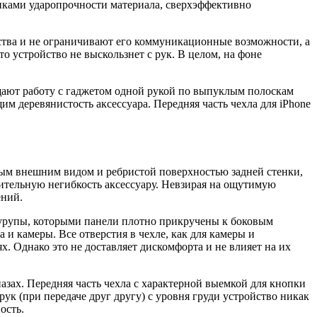
тиками ударопрочности материала, сверхэффективно
йства и не ограничивают его коммуникационные возможности, а
 устройство не выскользнет с рук. В целом, на фоне
ают работу с гаджетом одной рукой по выпуклым полоскам
 деревянистость аксессуара. Передняя часть чехла для iPhone
льным внешним видом и ребристой поверхностью задней стенки,
тельную негибкость аксессуару. Невзирая на ощутимую
ений.
шурупы, которыми панели плотно прикручены к боковым
 и камеры. Все отверстия в чехле, как для камеры и
х. Однако это не доставляет дискомфорта и не влияет на их
ах. Передняя часть чехла с характерной выемкой для кнопки
ук (при передаче друг другу) с уровня груди устройство никак
ость.