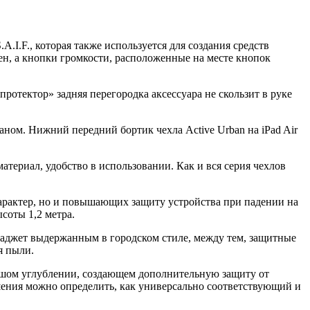
.I.F., которая также используется для создания средств
ен, а кнопки громкости, расположенные на месте кнопок
протектор» задняя перегородка аксессуара не скользит в руке
краном. Нижний передний бортик чехла Active Urban на iPad Air
териал, удобство в использовании. Как и вся серия чехлов
характер, но и повышающих защиту устройства при падении на
соты 1,2 метра.
аджет выдержанным в городском стиле, между тем, защитные
я пыли.
ольшом углублении, создающем дополнительную защиту от
шения можно определить, как универсально соответствующий и