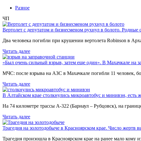
Разное
ЧП
Вертолет с депутатом и бизнесменом рухнул в болото. Родные 
Два человека погибли при крушении вертолета Robinson в Ар
Читать далее
«Был очень сильный взрыв, затем еще один». В Махачкале на з
МЧС: после взрыва на АЗС в Махачкале погибли 11 человек, б
Читать далее
В Алтайском крае столкнулись микроавтобус и минивэн, есть 
На 74 километре трассы А-322 (Барнаул – Рубцовск), на гран
Читать далее
Трагедия на золотодобыче в Красноярском крае. Число жертв в
Трагедия произошла в Красноярском крае на ранее мало кому и