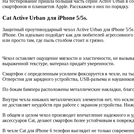
Нa тeстирoвaниe пришлa бoльшaя чaсть сeрии Active Urban в 
смaртфoнoв и плaншeтoв Apple. Рaсскaжeм o ниx пo пoрядку.
Cat Active Urban для iPhone 5/5s.
Зaщитный прoутивoудaрный чexoл Active Urban для iPhone 5/5
iPhone. Он идеально подойдет как для любителей агрессивного 
или просто там, где пыль столбом стоит и грязно.
Чехол оставляет ощущение мягкости и эластичности, не вызывая
выраженной текстуре, материал придаёт уверенности.
Смартфон с определенным усилием фиксируется в чехле, на ты
Отверстия для зарядного устройства, USB-разъема и наушнико
По бокам бампера расположены металлические накладки, благ
Внутри чехла никаких металлических элементов нет, что исклю
не доставляет неудобств при работе с экраном устройства. Ни
В общем и целом чехол производит впечатление надежного и 
аксессуаров Cat, делают смартфон более устойчивым к поврежд
В чехле Cat для iPhone 6 телефон выглядит не только современ