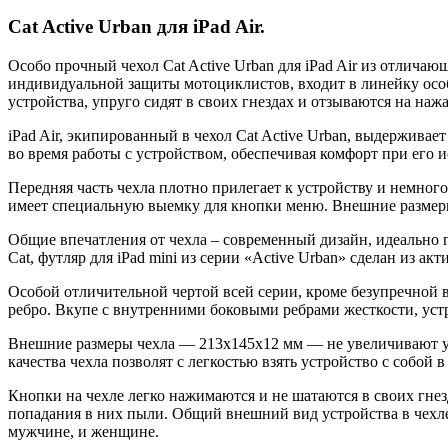
Cat Active Urban для iPad Air.
Особо прочный чехол Cat Active Urban для iPad Air из отличаю
индивидуальной защиты мотоциклистов, входит в линейку особ
устройства, упруго сидят в своих гнездах и отзываются на нажа
iPad Air, экипированный в чехол Cat Active Urban, выдерживает
во время работы с устройством, обеспечивая комфорт при его 
Передняя часть чехла плотно прилегает к устройству и немного 
имеет специальную выемку для кнопки меню. Внешние размер
Общие впечатления от чехла – современный дизайн, идеально п
Cat, футляр для iPad mini из серии «Active Urban» сделан из ак
Особой отличительной чертой всей серии, кроме безупречной 
ребро. Вкупе с внутренними боковыми ребрами жесткости, устр
Внешние размеры чехла — 213х145х12 мм — не увеличивают у
качества чехла позволят с легкостью взять устройство с собой 
Кнопки на чехле легко нажимаются и не шатаются в своих гнез
попадания в них пыли. Общий внешний вид устройства в чехле
мужчине, и женщине.