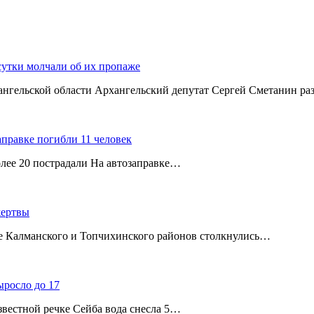
сутки молчали об их пропаже
хангельской области Архангельский депутат Сергей Сметанин р
аправке погибли 11 человек
олее 20 пострадали На автозаправке…
жертвы
ице Калманского и Топчихинского районов столкнулись…
ыросло до 17
звестной речке Сейба вода снесла 5…