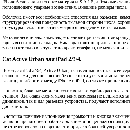
iPhone 6 сделана из того же материала S.A.I.F., а боковые с
поглощающего ударные воздействия. Внешние размеры чехла 
Оболочка имеет все необходимые отверстия для разъемов, кам
структурированная поверхность тыльной стороны чехла, хорошо
структуры чехла отверстия смотрятся неотделимо и не вызыва
Металлические накладки, закрепленные при помощи микрошур
вдоль всей линии накладок. Накладки плотно прилегают к чех
6 незначительно выступает по краям телефона, не мешая при ра
Cat Active Urban для iPad 2/3/4.
Чехол для iPad 2/3/4, Active Urban, неизменный в стиле всей 
скошенными для повышения безопасности углами и металличес
разницу в габаритах между iPhone и iPad, он также при наличи
Напротив, боковые металлические вставки удобно располагают
стенкам, благодаря своим маленьким размерам не цепляются за 
динамиков, так и для разъемов устройства, получают дополните
доступность.
Кнопочка повышения/понижения громкости и кнопка включения/
меню не препятствует работе с экраном и не цепляется пальца
не отреагировало на падение, что придало большей уверенност