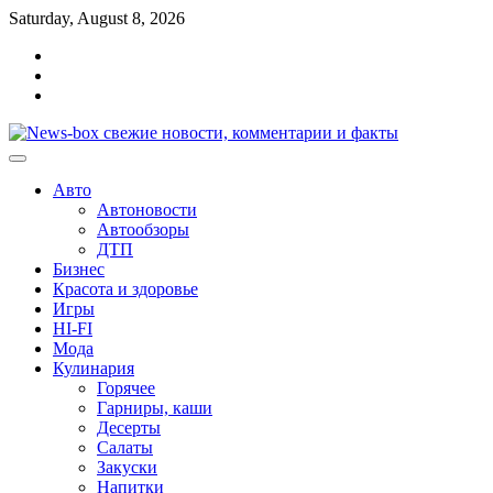
Перейти
Saturday, August 8, 2026
к
Главная
содержимому
Контакты
Карта
сайта
Авто
Автоновости
Автообзоры
ДТП
Бизнес
Красота и здоровье
Игры
HI-FI
Мода
Кулинария
Горячее
Гарниры, каши
Десерты
Салаты
Закуски
Напитки