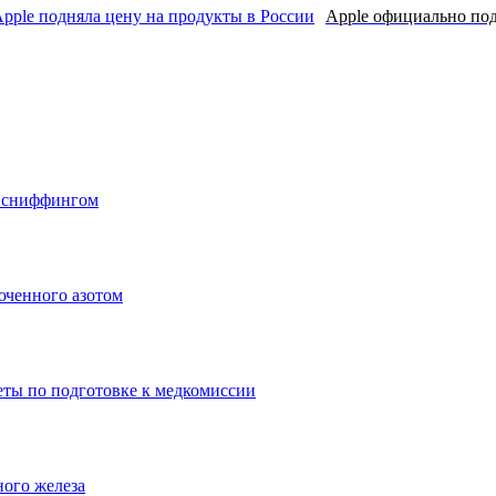
Apple официально под
о сниффингом
юченного азотом
еты по подготовке к медкомиссии
ного железа