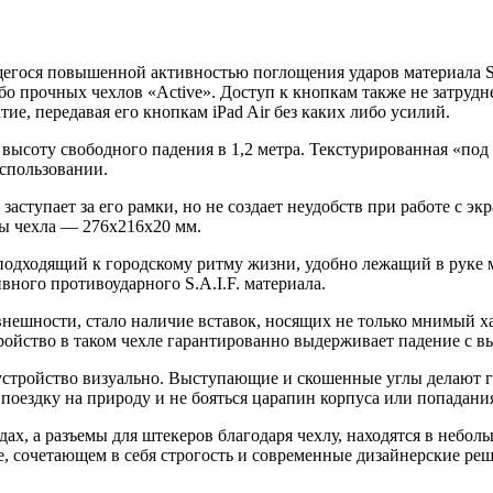
щегося повышенной активностью поглощения ударов материала S.A
о прочных чехлов «Active». Доступ к кнопкам также не затрудн
тие, передавая его кнопкам iPad Air без каких либо усилий.
 высоту свободного падения в 1,2 метра. Текстурированная «под 
использовании.
заступает за его рамки, но не создает неудобств при работе с э
ы чехла — 276x216x20 мм.
одходящий к городскому ритму жизни, удобно лежащий в руке ма
тивного противоударного S.A.I.F. материала.
внешности, стало наличие вставок, носящих не только мнимый 
ойство в таком чехле гарантированно выдерживает падение с вы
стройство визуально. Выступающие и скошенные углы делают г
в поездку на природу и не бояться царапин корпуса или попадани
дах, а разъемы для штекеров благодаря чехлу, находятся в неб
, сочетающем в себя строгость и современные дизайнерские ре