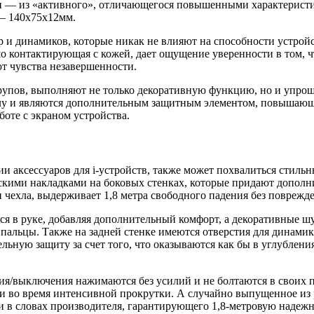
тенки — из «активного», отличающегося повышенными характерис
— 140х75х12мм.
ер и динамиков, которые никак не влияют на способности устро
 контактирующая с кожей, дает ощущение уверенности в том, что
ют чувства незавершенности.
упов, выполняют не только декоративную функцию, но и упрощ
лу и являются дополнительным защитным элементом, повышающим
боте с экраном устройства.
серии аксессуаров для i-устройств, также может похвалиться сти
кими накладками на боковых стенках, которые придают дополни
и чехла, выдерживает 1,8 метра свободного падения без поврежд
ся в руке, добавляя дополнительный комфорт, а декоративные 
пальцы. Также на задней стенке имеются отверстия для динамика
льную защиту за счет того, что оказываются как бы в углубления
выключения нажимаются без усилий и не болтаются в своих паз
ми во время интенсивной прокрутки. А случайно выпущенное из р
и в словах производителя, гарантирующего 1,8-метровую надежн