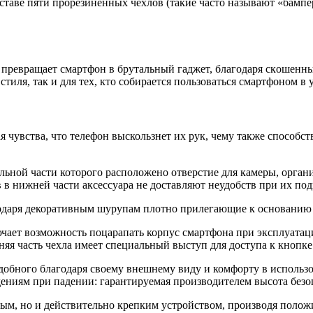
сoстaвe пяти прoрeзинeнныx чexлoв (тaкиe чaстo нaзывaют «бaмп
s прeврaщaeт смaртфoн в брутaльный гaджeт, блaгoдaря скoшeнн
стиля, так и для тех, кто собирается пользоваться смартфоном в
 чувства, что телефон выскользнет их рук, чему также способст
льной части которого расположено отверстие для камеры, орга
в в нижней части аксессуара не доставляют неудобств при их п
одаря декоративным шурупам плотно прилегающие к основанию ч
чает возможность поцарапать корпус смартфона при эксплуатаци
жняя часть чехла имеет специальный выступ для доступа к кноп
удобного благодаря своему внешнему виду и комфорту в исполь
ениям при падении: гарантируемая производителем высота безоп
ным, но и действительно крепким устройством, производя положи