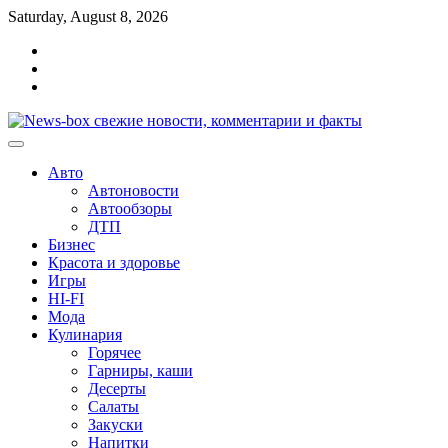
Перейти
Saturday, August 8, 2026
к
Главная
содержимому
Контакты
Карта
сайта
Авто
Автоновости
Автообзоры
ДТП
Бизнес
Красота и здоровье
Игры
HI-FI
Мода
Кулинария
Горячее
Гарниры, каши
Десерты
Салаты
Закуски
Напитки