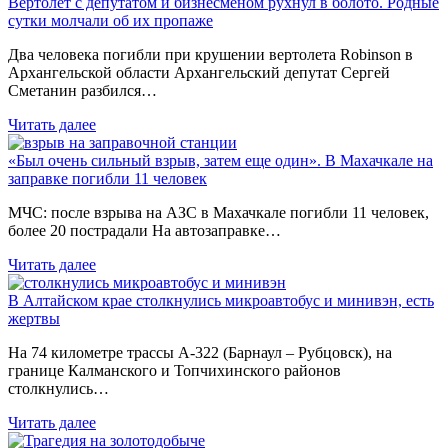
Вертолет с депутатом и бизнесменом рухнул в болото. Родные
сутки молчали об их пропаже
Два человека погибли при крушении вертолета Robinson в
Архангельской области Архангельский депутат Сергей
Сметанин разбился…
Читать далее
«Был очень сильный взрыв, затем еще один». В Махачкале на
заправке погибли 11 человек
МЧС: после взрыва на АЗС в Махачкале погибли 11 человек,
более 20 пострадали На автозаправке…
Читать далее
В Алтайском крае столкнулись микроавтобус и минивэн, есть
жертвы
На 74 километре трассы А-322 (Барнаул – Рубцовск), на
границе Калманского и Топчихинского районов
столкнулись…
Читать далее