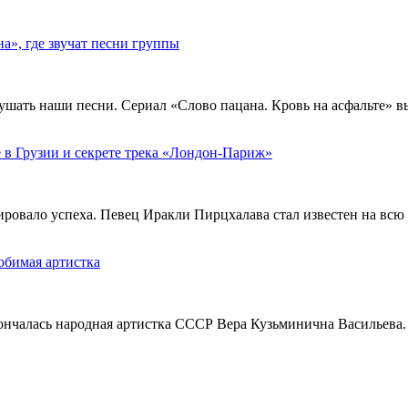
», где звучат песни группы
ушать наши песни. Сериал «Слово пацана. Кровь на асфальте» 
 в Грузии и секрете трека «Лондон-Париж»
тировало успеха. Певец Иракли Пирцхалава стал известен на вс
юбимая артистка
кончалась народная артистка СССР Вера Кузьминична Васильева.