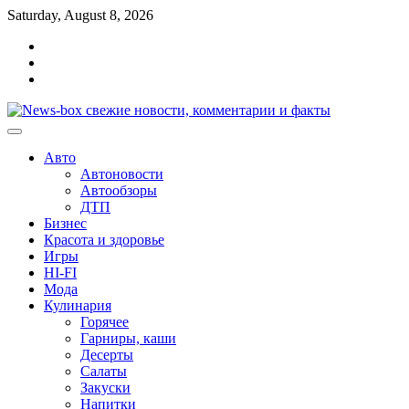
Перейти
Saturday, August 8, 2026
к
Главная
содержимому
Контакты
Карта
сайта
Авто
Автоновости
Автообзоры
ДТП
Бизнес
Красота и здоровье
Игры
HI-FI
Мода
Кулинария
Горячее
Гарниры, каши
Десерты
Салаты
Закуски
Напитки