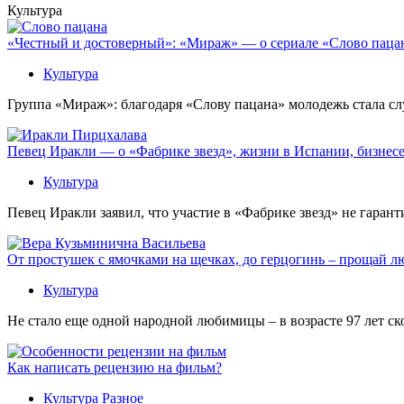
Культура
«Честный и достоверный»: «Мираж» — о сериале «Слово пацана
Культура
Группа «Мираж»: благодаря «Слову пацана» молодежь стала сл
Певец Иракли — о «Фабрике звезд», жизни в Испании, бизнесе
Культура
Певец Иракли заявил, что участие в «Фабрике звезд» не гаран
От простушек с ямочками на щечках, до герцогинь – прощай л
Культура
Не стало еще одной народной любимицы – в возрасте 97 лет с
Как написать рецензию на фильм?
Культура
Разное