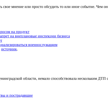
 свое мнение или просто обсудить то или иное событие. Чем он
просом на продукт
запрет на внеплановые инспекции бизнеса
ет
оциализироваться военнослужащим
а
источник
.
Ленинградской области, немало способствовала нескольким ДТП
ртвы и пострадавшие