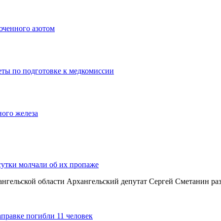
юченного азотом
еты по подготовке к медкомиссии
ного железа
сутки молчали об их пропаже
хангельской области Архангельский депутат Сергей Сметанин р
аправке погибли 11 человек