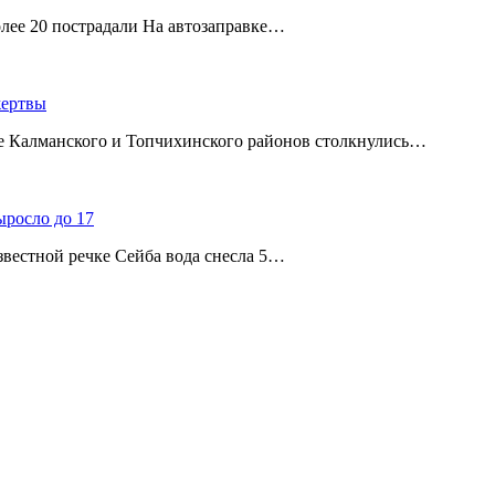
олее 20 пострадали На автозаправке…
жертвы
ице Калманского и Топчихинского районов столкнулись…
ыросло до 17
звестной речке Сейба вода снесла 5…