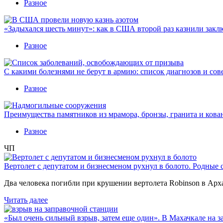
Разное
«Задыхался шесть минут»: как в США второй раз казнили закл
Разное
С какими болезнями не берут в армию: список диагнозов и сов
Разное
Преимущества памятников из мрамора, бронзы, гранита и кова
Разное
ЧП
Вертолет с депутатом и бизнесменом рухнул в болото. Родные 
Два человека погибли при крушении вертолета Robinson в Ар
Читать далее
«Был очень сильный взрыв, затем еще один». В Махачкале на з