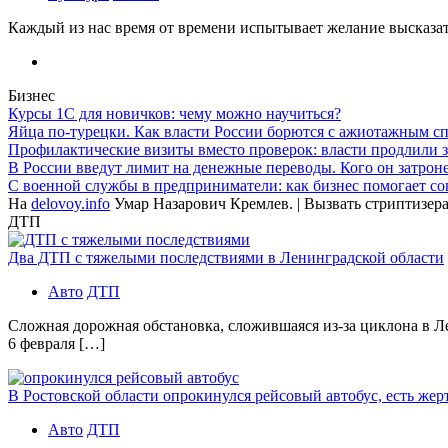
Каждый из нас время от времени испытывает желание высказать
Бизнес
Курсы 1С для новичков: чему можно научиться?
Яйца по-турецки. Как власти России борются с ажиотажным с
Профилактические визиты вместо проверок: власти продлили 
В России введут лимит на денежные переводы. Кого он затрон
С военной службы в предприниматели: как бизнес помогает с
На
delovoy.info
Умар Назарович Кремлев. | Вызвать стриптизер
ДТП
Два ДТП с тяжелыми последствиями в Ленинградской области
Авто
ДТП
Сложная дорожная обстановка, сложившаяся из-за циклона в 
6 февраля […]
В Ростовской области опрокинулся рейсовый автобус, есть же
Авто
ДТП