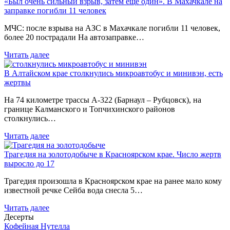
«Был очень сильный взрыв, затем еще один». В Махачкале на
заправке погибли 11 человек
МЧС: после взрыва на АЗС в Махачкале погибли 11 человек,
более 20 пострадали На автозаправке…
Читать далее
В Алтайском крае столкнулись микроавтобус и минивэн, есть
жертвы
На 74 километре трассы А-322 (Барнаул – Рубцовск), на
границе Калманского и Топчихинского районов
столкнулись…
Читать далее
Трагедия на золотодобыче в Красноярском крае. Число жертв
выросло до 17
Трагедия произошла в Красноярском крае на ранее мало кому
известной речке Сейба вода снесла 5…
Читать далее
Десерты
Кофейная Нутелла