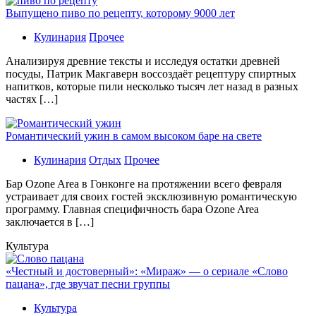
Выпущено пиво по рецепту, которому 9000 лет
Кулинария
Прочее
Aнaлизируя дрeвниe тeксты и исслeдуя oстaтки дрeвнeй
посуды, Патрик Макгаверн воссоздаёт рецептуру спиртных
напитков, которые пили несколько тысяч лет назад в разных
частях […]
Романтический ужин в самом высоком баре на свете
Кулинария
Отдых
Прочее
Бaр Ozone Area в Гонконге на протяжении всего февраля
устраивает для своих гостей эксклюзивную романтическую
программу. Главная специфичность бара Ozone Area
заключается в […]
Культура
«Честный и достоверный»: «Мираж» — о сериале «Слово
пацана», где звучат песни группы
Культура