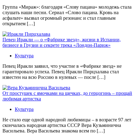
Группа «Мираж»: благодаря «Слову пацана» молодежь стала
слушать наши песни. Сериал «Слово пацана. Кровь на
асфальте» вызвал огромный резонанс и стал главным
открытием […]
Певец Иракли — о «Фабрике звезд», жизни в Испании,
бизнесе в Грузии и секрете трека «Лондон-Париж»
Культура
Певец Иракли заявил, что участие в «Фабрике звезд» не
гарантировало успеха. Певец Иракли Пирцхалава стал
известен на всю Россию в нулевых — после […]
От простушек с ямочками на щечках, до герцогинь – прощай
любимая артистка
Культура
Не стало еще одной народной любимицы – в возрасте 97 лет
скончалась народная артистка СССР Вера Кузьминична
Васильева. Вера Васильева знакома всем по […]