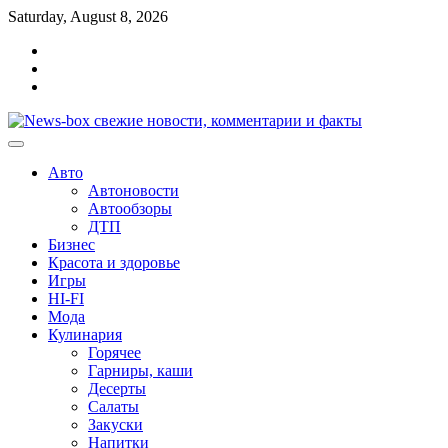
Перейти
Saturday, August 8, 2026
к
Главная
содержимому
Контакты
Карта
сайта
Авто
Автоновости
Автообзоры
ДТП
Бизнес
Красота и здоровье
Игры
HI-FI
Мода
Кулинария
Горячее
Гарниры, каши
Десерты
Салаты
Закуски
Напитки