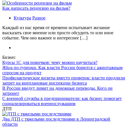
Как написать рецензию на фильм?
Культура
Разное
Каждый из нас время от времени испытывает желание
высказать свое мнение или просто обсудить то или иное
событие. Чем оно важнее и интереснее […]
Бизнес
Курсы 1С для новичков: чему можно научиться?
Яйца по-турецки. Как власти России борются с ажиотажным
спросом на продукт
Профилактические визиты вместо проверок: власти продлили
запрет на внеплановые инспекции бизнеса
В России введут лимит на денежные переводы. Кого он
затронет
С военной службы в предприниматели: как бизнес помогает
социализироваться военнослужащим
ДТП
Два ДТП с тяжелыми последствиями в Ленинградской
области