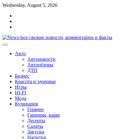
Перейти
Wednesday, August 5, 2026
к
Главная
содержимому
Контакты
Карта
сайта
Авто
Автоновости
Автообзоры
ДТП
Бизнес
Красота и здоровье
Игры
HI-FI
Мода
Кулинария
Горячее
Гарниры, каши
Десерты
Салаты
Закуски
Напитки