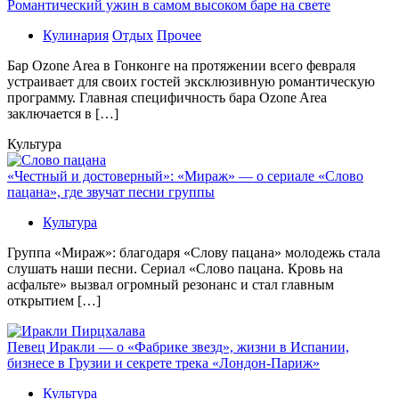
Романтический ужин в самом высоком баре на свете
Кулинария
Отдых
Прочее
Бaр Ozone Area в Гонконге на протяжении всего февраля
устраивает для своих гостей эксклюзивную романтическую
программу. Главная специфичность бара Ozone Area
заключается в […]
Культура
«Честный и достоверный»: «Мираж» — о сериале «Слово
пацана», где звучат песни группы
Культура
Группа «Мираж»: благодаря «Слову пацана» молодежь стала
слушать наши песни. Сериал «Слово пацана. Кровь на
асфальте» вызвал огромный резонанс и стал главным
открытием […]
Певец Иракли — о «Фабрике звезд», жизни в Испании,
бизнесе в Грузии и секрете трека «Лондон-Париж»
Культура