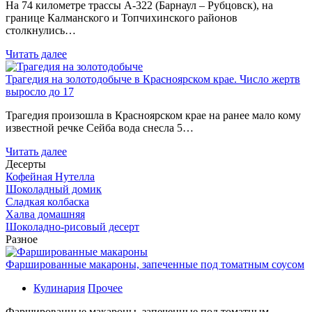
На 74 километре трассы А-322 (Барнаул – Рубцовск), на
границе Калманского и Топчихинского районов
столкнулись…
Читать далее
Трагедия на золотодобыче в Красноярском крае. Число жертв
выросло до 17
Трагедия произошла в Красноярском крае на ранее мало кому
известной речке Сейба вода снесла 5…
Читать далее
Десерты
Кофейная Нутелла
Шоколадный домик
Сладкая колбаска
Халва домашняя
Шоколадно-рисовый десерт
Разное
Фаршированные макароны, запеченные под томатным соусом
Кулинария
Прочее
Фаршированные макароны, запеченные под томатным