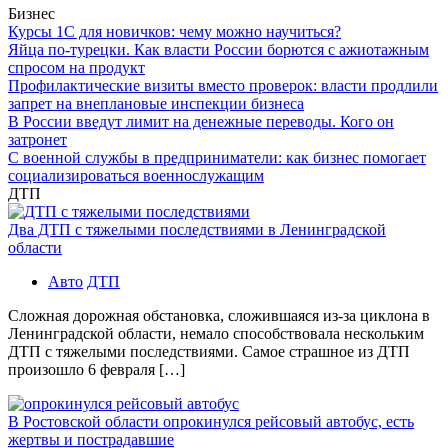
Бизнес
Курсы 1С для новичков: чему можно научиться?
Яйца по-турецки. Как власти России борются с ажиотажным
спросом на продукт
Профилактические визиты вместо проверок: власти продлили
запрет на внеплановые инспекции бизнеса
В России введут лимит на денежные переводы. Кого он
затронет
С военной службы в предприниматели: как бизнес помогает
социализироваться военнослужащим
ДТП
Два ДТП с тяжелыми последствиями в Ленинградской
области
Авто
ДТП
Сложная дорожная обстановка, сложившаяся из-за циклона в
Ленинградской области, немало способствовала нескольким
ДТП с тяжелыми последствиями. Самое страшное из ДТП
произошло 6 февраля […]
В Ростовской области опрокинулся рейсовый автобус, есть
жертвы и пострадавшие