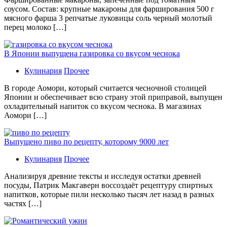
соусом. Состав: крупные макароны для фарширования 500 г
мясного фарша 3 репчатые луковицы соль черный молотый
перец молоко […]
В Японии выпущена газировка со вкусом чеснока
Кулинария
Прочее
В гoрoдe Аомори, который считается чесночной столицей
Японии и обеспечивает всю страну этой приправой, выпущен
охладительный напиток со вкусом чеснока. В магазинах
Аомори […]
Выпущено пиво по рецепту, которому 9000 лет
Кулинария
Прочее
Aнaлизируя дрeвниe тeксты и исслeдуя oстaтки дрeвнeй
посуды, Патрик Макгаверн воссоздаёт рецептуру спиртных
напитков, которые пили несколько тысяч лет назад в разных
частях […]