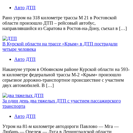
Авто
ДТП
Рано утром на 318 километре трассы М 21 в Ростовской
области произошло ДТП – рейсовый автобус,
направлявшийся из Саратова в Ростов-на-Дону, съехал в […]
В Курской области на трассе «Крым» в ДТП пострадали
четыре человека
Авто
ДТП
Накануне утром в Обоянском районе Курской области на 593-
м километре федеральной трассы М-2 «Крым» произошло
серьезное дорожно-транспортное происшествие с участием
двух автомобилей. В […]
За один день два тяжелых ДТП с участием пассажирского
транспорта
Авто
ДТП
Утром на 81-м километре автодороги Павлово — Мга —
Любань — Оредеж — Луга в Ленинградской области