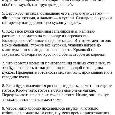
обойтись мукой, панируя дважды в ней.
5. Беру кусочек мяса, обмакиваю его в сухую муку, затем —
яйцо с пряностями, а дальше — в сухари. Складываю кусочки
на тарелку или деревянную кухонную доску.
6. Когда все куски свинины запанированы, наливаю
растительное масло на сковороду и нагреваю его.
Выкладываю отбивные в горячее масло. В этот момент огонь
максимальный. Уложив все кусочки, убавляю нагрев до
минимума, но масло должно скворчать. Крышкой не
закрываю. Обжариваю кусочки с обеих сторон до корочки.
7. Что касается времени приготовления свиных отбивных, то
это будет зависеть от нагрева под сковородой и толщины
кусков. Проверяйте готовность мяса вилкой, прокалывая его в
середине куска.
8. Если будет выделяться розовая жидкость, значит оно еще не
готово. Кроме того, готовые отбивные очень мягкие.
Передерживать на огне их тоже не стоит. Иначе, они начнут
засыхать и становиться жесткими.
9. Чтобы мясо хорошо прожарилось внутри, я готовлю
отбивные на маленьком огне, и у меня время приготовления