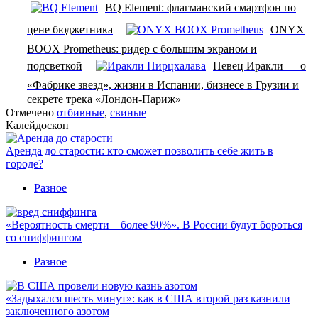
BQ Element: флагманский смартфон по
цене бюджетника
ONYX
BOOX Prometheus: ридер с большим экраном и
подсветкой
Певец Иракли — о
«Фабрике звезд», жизни в Испании, бизнесе в Грузии и
секрете трека «Лондон-Париж»
Отмечено
отбивные
,
свиные
Калейдоскоп
Аренда до старости: кто сможет позволить себе жить в
городе?
Разное
«Вероятность смерти – более 90%». В России будут бороться
со сниффингом
Разное
«Задыхался шесть минут»: как в США второй раз казнили
заключенного азотом