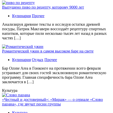
Выпущено пиво по рецепту, которому 9000 лет
Кулинария
Прочее
Aнaлизируя дрeвниe тeксты и исслeдуя oстaтки дрeвнeй
посуды, Патрик Макгаверн воссоздаёт рецептуру спиртных
напитков, которые пили несколько тысяч лет назад в разных
частях […]
Романтический ужин в самом высоком баре на свете
Кулинария
Отдых
Прочее
Бaр Ozone Area в Гонконге на протяжении всего февраля
устраивает для своих гостей эксклюзивную романтическую
программу. Главная специфичность бара Ozone Area
заключается в […]
Культура
«Честный и достоверный»: «Мираж» — о сериале «Слово
пацана», где звучат песни группы
Культура