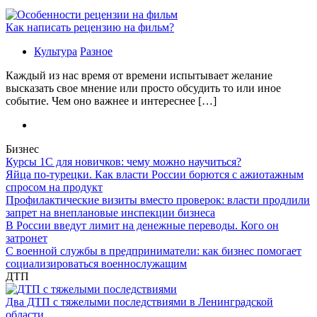
Как написать рецензию на фильм?
Культура
Разное
Каждый из нас время от времени испытывает желание
высказать свое мнение или просто обсудить то или иное
событие. Чем оно важнее и интереснее […]
Бизнес
Курсы 1С для новичков: чему можно научиться?
Яйца по-турецки. Как власти России борются с ажиотажным
спросом на продукт
Профилактические визиты вместо проверок: власти продлили
запрет на внеплановые инспекции бизнеса
В России введут лимит на денежные переводы. Кого он
затронет
С военной службы в предприниматели: как бизнес помогает
социализироваться военнослужащим
ДТП
Два ДТП с тяжелыми последствиями в Ленинградской
области