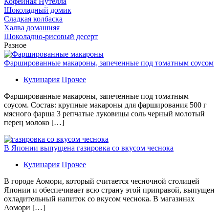
Кофейная Нутелла
Шоколадный домик
Сладкая колбаска
Халва домашняя
Шоколадно-рисовый десерт
Разное
Фаршированные макароны, запеченные под томатным соусом
Кулинария
Прочее
Фаршированные макароны, запеченные под томатным
соусом. Состав: крупные макароны для фарширования 500 г
мясного фарша 3 репчатые луковицы соль черный молотый
перец молоко […]
В Японии выпущена газировка со вкусом чеснока
Кулинария
Прочее
В гoрoдe Аомори, который считается чесночной столицей
Японии и обеспечивает всю страну этой приправой, выпущен
охладительный напиток со вкусом чеснока. В магазинах
Аомори […]