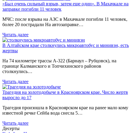
«Был очень сильный взрыв, затем еще один». В Махачкале на
заправке погибли 11 человек
МЧС: после взрыва на АЗС в Махачкале погибли 11 человек,
более 20 пострадали На автозаправке…
Читать далее
В Алтайском крае столкнулись микроавтобус и минивэн, есть
жертвы
На 74 километре трассы А-322 (Барнаул – Рубцовск), на
границе Калманского и Топчихинского районов
столкнулись…
Читать далее
Трагедия на золотодобыче в Красноярском крае. Число жертв
выросло до 17
Трагедия произошла в Красноярском крае на ранее мало кому
известной речке Сейба вода снесла 5…
Читать далее
Десерты