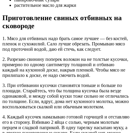
растительное масло для жарки
Приготовление свиных отбивных на
сковороде
1. Мясо для отбивных надо брать самое лучшее — без костей,
пленок и сухожилий. Сало лучше обрезать. Промываю мясо
под проточной водой, даю ей стечь, как следует.
2. Разрезаю свинину поперек волокон на не толстые кусочки,
примерно по одному сантиметру толщиной и отбиваю
каждый на кухонной доске, накрыв пленкой. Чтобы мясо не
прилипало к доске, ее надо смочить водой.
3. При отбивании кусочки становятся тоньше и больше по
площади. Старайтесь, что бы толщина кусочка была везде
одинаковой, и между собой куски тоже сильно не отличались
по толщине. Если, вдруг, дома нет кухонного молотка, можно
воспользоваться скалкой или обычным молотком.
4. Каждый кусочек намазываю готовой горчицей и отставляю
его в сторону. Взбиваю 2 яйца с солью, черным молотым
перцем и сладкой паприкой. В одну тарелку насыпаю муку, а
в другую панировочные сухари. Если сухарей нет, можно