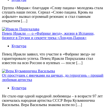
Группа «Мираж»: благодаря «Слову пацана» молодежь стала
слушать наши песни. Сериал «Слово пацана. Кровь на
асфальте» вызвал огромный резонанс и стал главным
открытием […]
Певец Иракли — о «Фабрике звезд», жизни в Испании,
бизнесе в Грузии и секрете трека «Лондон-Париж»
Культура
Певец Иракли заявил, что участие в «Фабрике звезд» не
гарантировало успеха. Певец Иракли Пирцхалава стал
известен на всю Россию в нулевых — после […]
От простушек с ямочками на щечках, до герцогинь – прощай
любимая артистка
Культура
Не стало еще одной народной любимицы – в возрасте 97 лет
скончалась народная артистка СССР Вера Кузьминична
Васильева. Вера Васильева знакома всем по […]