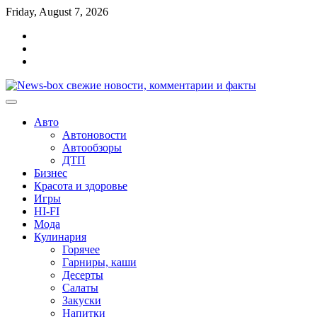
Перейти
Friday, August 7, 2026
к
Главная
содержимому
Контакты
Карта
сайта
Авто
Автоновости
Автообзоры
ДТП
Бизнес
Красота и здоровье
Игры
HI-FI
Мода
Кулинария
Горячее
Гарниры, каши
Десерты
Салаты
Закуски
Напитки