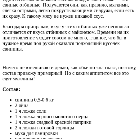
свиные отбивные. Получаются они, как правило, мягкими,
слегка острыми, легко похрустывающими снаружи, если есть
их сразу. К такому мясу не нужен никакой соус.
Благодаря приправам, вкус у этих отбивных уже несколько
отличается от вкуса отбивных с майонезом. Времени на их
приготовление уходит совсем не много, главное, что бы в
нужное время под рукой оказался подходящий кусочек
свинины.
Ничего не взвешиваю и делаю, как обычно «на глаз», поэтому,
состав привожу примерный. Но с каким аппетитом все это
едят мужчины!
Состав:
свинина 0,5-0,6 кг
2 яйца
1 ч ложка соли
1 ч ложка черного молотого перца
1 ч ложка сладкой красной паприки
2 ч ложки готовой горчицы
мука для панировки
панировочные сухари