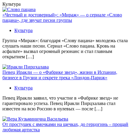
Культура
«Честный и достоверный»: «Мираж» — о сериале «Слово
пацана», где звучат песни группы
Культура
Группа «Мираж»: благодаря «Слову пацана» молодежь стала
слушать наши песни. Сериал «Слово пацана. Кровь на
асфальте» вызвал огромный резонанс и стал главным
открытием […]
Певец Иракли — о «Фабрике звезд», жизни в Испании,
бизнесе в Грузии и секрете трека «Лондон-Париж»
Культура
Певец Иракли заявил, что участие в «Фабрике звезд» не
гарантировало успеха. Певец Иракли Пирцхалава стал
известен на всю Россию в нулевых — после […]
От простушек с ямочками на щечках, до герцогинь – прощай
любимая артистка