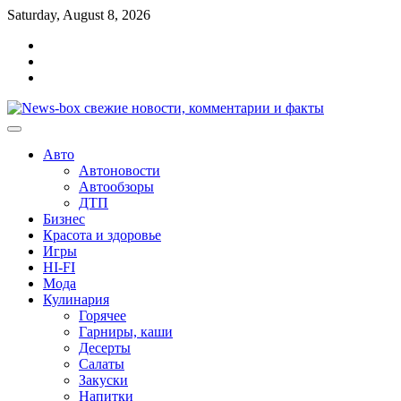
Перейти
Saturday, August 8, 2026
к
Главная
содержимому
Контакты
Карта
сайта
Авто
Автоновости
Автообзоры
ДТП
Бизнес
Красота и здоровье
Игры
HI-FI
Мода
Кулинария
Горячее
Гарниры, каши
Десерты
Салаты
Закуски
Напитки