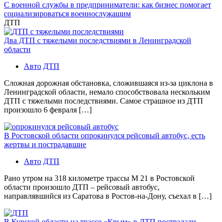
С военной службы в предприниматели: как бизнес помогает
социализироваться военнослужащим
ДТП
Два ДТП с тяжелыми последствиями в Ленинградской
области
Авто
ДТП
Сложная дорожная обстановка, сложившаяся из-за циклона в
Ленинградской области, немало способствовала нескольким
ДТП с тяжелыми последствиями. Самое страшное из ДТП
произошло 6 февраля […]
В Ростовской области опрокинулся рейсовый автобус, есть
жертвы и пострадавшие
Авто
ДТП
Рано утром на 318 километре трассы М 21 в Ростовской
области произошло ДТП – рейсовый автобус,
направлявшийся из Саратова в Ростов-на-Дону, съехал в […]
В Курской области на трассе «Крым» в ДТП пострадали