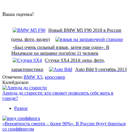
Ваша оценка!
Новый BMW M5 F90 2018 в России
(цена, фото, видео)
«Был очень сильный взрыв, затем еще один». В
Махачкале на заправке погибли 11 человек
Сузуки SX4 2014: цена, фото,
характеристики
Auto Bild 9 сентябрь 2013
Отмечено
BMW X5
,
кроссовер
Калейдоскоп
Аренда до старости: кто сможет позволить себе жить в
городе?
Разное
«Вероятность смерти – более 90%». В России будут бороться
со сниффингом