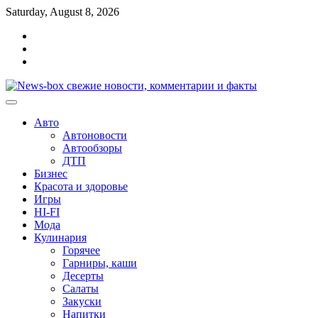
Перейти
Saturday, August 8, 2026
к
Главная
содержимому
Контакты
Карта
сайта
Авто
Автоновости
Автообзоры
ДТП
Бизнес
Красота и здоровье
Игры
HI-FI
Мода
Кулинария
Горячее
Гарниры, каши
Десерты
Салаты
Закуски
Напитки