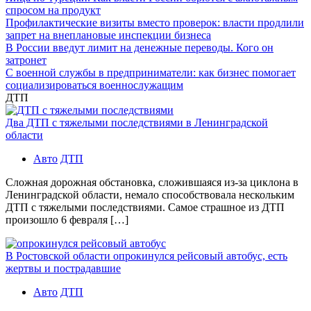
спросом на продукт
Профилактические визиты вместо проверок: власти продлили
запрет на внеплановые инспекции бизнеса
В России введут лимит на денежные переводы. Кого он
затронет
С военной службы в предприниматели: как бизнес помогает
социализироваться военнослужащим
ДТП
Два ДТП с тяжелыми последствиями в Ленинградской
области
Авто
ДТП
Сложная дорожная обстановка, сложившаяся из-за циклона в
Ленинградской области, немало способствовала нескольким
ДТП с тяжелыми последствиями. Самое страшное из ДТП
произошло 6 февраля […]
В Ростовской области опрокинулся рейсовый автобус, есть
жертвы и пострадавшие
Авто
ДТП