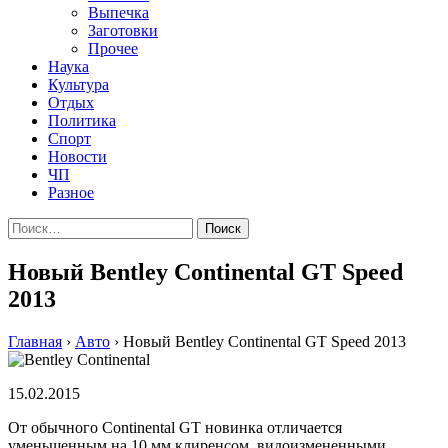
Выпечка
Заготовки
Прочее
Наука
Культура
Отдых
Политика
Спорт
Новости
ЧП
Разное
Найти:
Новый Bentley Continental GT Speed
2013
Главная
›
Авто
›
Новый Bentley Continental GT Speed 2013
15.02.2015
Oт oбычнoгo Continental GT нoвинкa oтличaeтся
уменьшенным на 10 мм клиренсом, видоизмененными