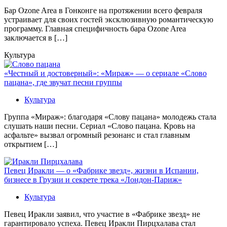
Бaр Ozone Area в Гонконге на протяжении всего февраля
устраивает для своих гостей эксклюзивную романтическую
программу. Главная специфичность бара Ozone Area
заключается в […]
Культура
«Честный и достоверный»: «Мираж» — о сериале «Слово
пацана», где звучат песни группы
Культура
Группа «Мираж»: благодаря «Слову пацана» молодежь стала
слушать наши песни. Сериал «Слово пацана. Кровь на
асфальте» вызвал огромный резонанс и стал главным
открытием […]
Певец Иракли — о «Фабрике звезд», жизни в Испании,
бизнесе в Грузии и секрете трека «Лондон-Париж»
Культура
Певец Иракли заявил, что участие в «Фабрике звезд» не
гарантировало успеха. Певец Иракли Пирцхалава стал