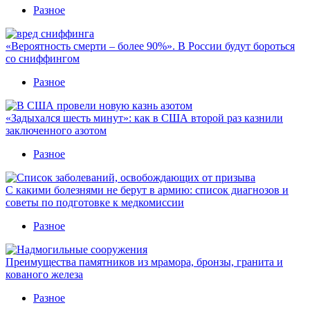
Разное
«Вероятность смерти – более 90%». В России будут бороться
со сниффингом
Разное
«Задыхался шесть минут»: как в США второй раз казнили
заключенного азотом
Разное
С какими болезнями не берут в армию: список диагнозов и
советы по подготовке к медкомиссии
Разное
Преимущества памятников из мрамора, бронзы, гранита и
кованого железа
Разное