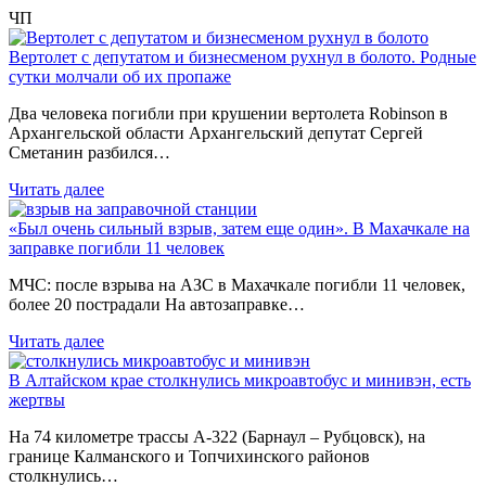
ЧП
Вертолет с депутатом и бизнесменом рухнул в болото. Родные
сутки молчали об их пропаже
Два человека погибли при крушении вертолета Robinson в
Архангельской области Архангельский депутат Сергей
Сметанин разбился…
Читать далее
«Был очень сильный взрыв, затем еще один». В Махачкале на
заправке погибли 11 человек
МЧС: после взрыва на АЗС в Махачкале погибли 11 человек,
более 20 пострадали На автозаправке…
Читать далее
В Алтайском крае столкнулись микроавтобус и минивэн, есть
жертвы
На 74 километре трассы А-322 (Барнаул – Рубцовск), на
границе Калманского и Топчихинского районов
столкнулись…