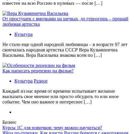
известен на всю Россию в нулевых — после […]
От простушек с ямочками на щечках, до герцогинь – прощай
любимая артистка
Культура
Не стало еще одной народной любимицы – в возрасте 97 лет
скончалась народная артистка СССР Вера Кузьминична
Васильева. Вера Васильева знакома всем по […]
Как написать рецензию на фильм?
Культура
Разное
Каждый из нас время от времени испытывает желание
высказать свое мнение или просто обсудить то или иное
событие. Чем оно важнее и интереснее […]
Бизнес
Курсы 1С для новичков: чему можно научиться?
Яйца по-турецки. Как власти России борются с ажиотажным