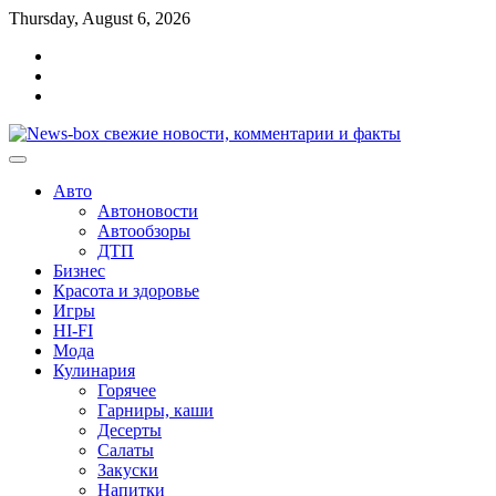
Перейти
Thursday, August 6, 2026
к
Главная
содержимому
Контакты
Карта
сайта
Авто
Автоновости
Автообзоры
ДТП
Бизнес
Красота и здоровье
Игры
HI-FI
Мода
Кулинария
Горячее
Гарниры, каши
Десерты
Салаты
Закуски
Напитки