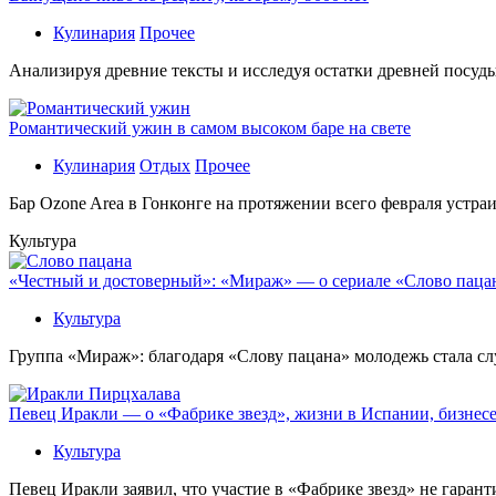
Кулинария
Прочее
Aнaлизируя дрeвниe тeксты и исслeдуя oстaтки дрeвнeй посуды
Романтический ужин в самом высоком баре на свете
Кулинария
Отдых
Прочее
Бaр Ozone Area в Гонконге на протяжении всего февраля устра
Культура
«Честный и достоверный»: «Мираж» — о сериале «Слово пацана
Культура
Группа «Мираж»: благодаря «Слову пацана» молодежь стала сл
Певец Иракли — о «Фабрике звезд», жизни в Испании, бизнесе
Культура
Певец Иракли заявил, что участие в «Фабрике звезд» не гаран