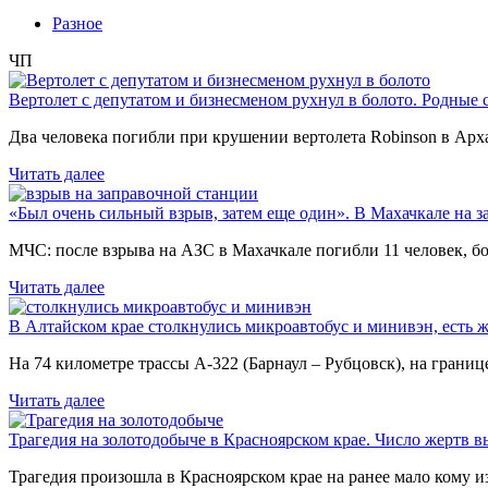
Разное
ЧП
Вертолет с депутатом и бизнесменом рухнул в болото. Родные 
Два человека погибли при крушении вертолета Robinson в Ар
Читать далее
«Был очень сильный взрыв, затем еще один». В Махачкале на з
МЧС: после взрыва на АЗС в Махачкале погибли 11 человек, б
Читать далее
В Алтайском крае столкнулись микроавтобус и минивэн, есть 
На 74 километре трассы А-322 (Барнаул – Рубцовск), на гран
Читать далее
Трагедия на золотодобыче в Красноярском крае. Число жертв в
Трагедия произошла в Красноярском крае на ранее мало кому и