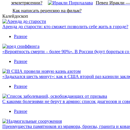
землетрясении?
Певец Иракли — 
Как написать рецензию на фильм?
Калейдоскоп
Аренда до старости: кто сможет позволить себе жить в городе?
Разное
«Вероятность смерти – более 90%». В России будут бороться с
Разное
«Задыхался шесть минут»: как в США второй раз казнили закл
Разное
С какими болезнями не берут в армию: список диагнозов и сов
Разное
Преимущества памятников из мрамора, бронзы, гранита и кова