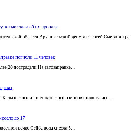
сутки молчали об их пропаже
хангельской области Архангельский депутат Сергей Сметанин р
аправке погибли 11 человек
олее 20 пострадали На автозаправке…
жертвы
ице Калманского и Топчихинского районов столкнулись…
ыросло до 17
звестной речке Сейба вода снесла 5…