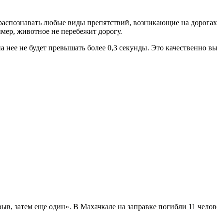
 распознавать любые виды препятствий, возникающие на дорога
имер, животное не перебежит дорогу.
 нее не будет превышать более 0,3 секунды. Это качественно в
ыв, затем еще один». В Махачкале на заправке погибли 11 челов