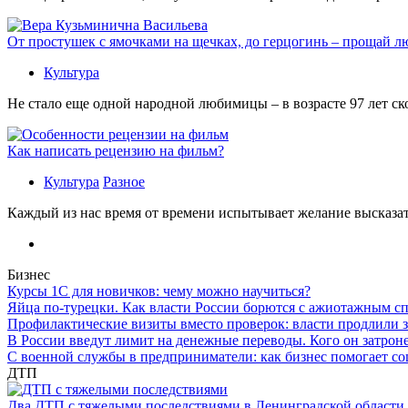
От простушек с ямочками на щечках, до герцогинь – прощай л
Культура
Не стало еще одной народной любимицы – в возрасте 97 лет с
Как написать рецензию на фильм?
Культура
Разное
Каждый из нас время от времени испытывает желание высказать
Бизнес
Курсы 1С для новичков: чему можно научиться?
Яйца по-турецки. Как власти России борются с ажиотажным с
Профилактические визиты вместо проверок: власти продлили 
В России введут лимит на денежные переводы. Кого он затрон
С военной службы в предприниматели: как бизнес помогает с
ДТП
Два ДТП с тяжелыми последствиями в Ленинградской области