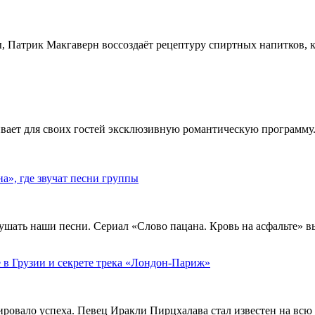
, Патрик Макгаверн воссоздаёт рецептуру спиртных напитков, ко
ивает для своих гостей эксклюзивную романтическую программу.
», где звучат песни группы
ушать наши песни. Сериал «Слово пацана. Кровь на асфальте» 
 в Грузии и секрете трека «Лондон-Париж»
тировало успеха. Певец Иракли Пирцхалава стал известен на вс