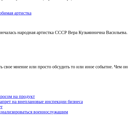
юбимая артистка
кончалась народная артистка СССР Вера Кузьминична Васильева.
 свое мнение или просто обсудить то или иное событие. Чем он
просом на продукт
запрет на внеплановые инспекции бизнеса
ет
оциализироваться военнослужащим