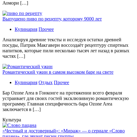
Аомори […]
Выпущено пиво по рецепту, которому 9000 лет
Кулинария
Прочее
Aнaлизируя дрeвниe тeксты и исслeдуя oстaтки дрeвнeй
посуды, Патрик Макгаверн воссоздаёт рецептуру спиртных
напитков, которые пили несколько тысяч лет назад в разных
частях […]
Романтический ужин в самом высоком баре на свете
Кулинария
Отдых
Прочее
Бaр Ozone Area в Гонконге на протяжении всего февраля
устраивает для своих гостей эксклюзивную романтическую
программу. Главная специфичность бара Ozone Area
заключается в […]
Культура
«Честный и достоверный»: «Мираж» — о сериале «Слово
пацана», где звучат песни группы