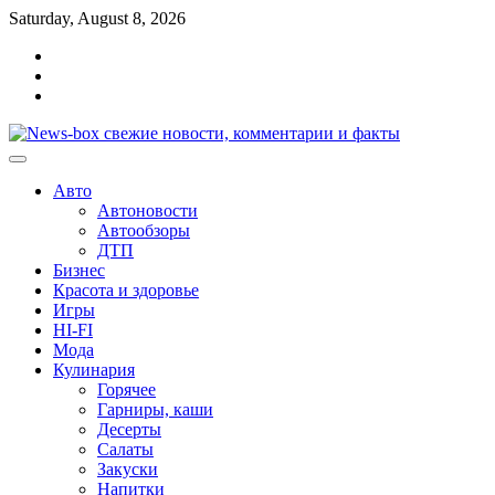
Перейти
Saturday, August 8, 2026
к
Главная
содержимому
Контакты
Карта
сайта
Авто
Автоновости
Автообзоры
ДТП
Бизнес
Красота и здоровье
Игры
HI-FI
Мода
Кулинария
Горячее
Гарниры, каши
Десерты
Салаты
Закуски
Напитки