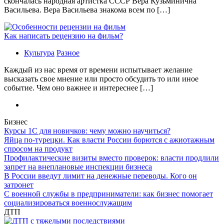
скончалась народная артистка СССР Вера Кузьминична
Васильева. Вера Васильева знакома всем по […]
Как написать рецензию на фильм?
Культура
Разное
Каждый из нас время от времени испытывает желание
высказать свое мнение или просто обсудить то или иное
событие. Чем оно важнее и интереснее […]
Бизнес
Курсы 1С для новичков: чему можно научиться?
Яйца по-турецки. Как власти России борются с ажиотажным
спросом на продукт
Профилактические визиты вместо проверок: власти продлили
запрет на внеплановые инспекции бизнеса
В России введут лимит на денежные переводы. Кого он
затронет
С военной службы в предприниматели: как бизнес помогает
социализироваться военнослужащим
ДТП