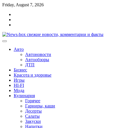
Перейти
Friday, August 7, 2026
к
Главная
содержимому
Контакты
Карта
сайта
Авто
Автоновости
Автообзоры
ДТП
Бизнес
Красота и здоровье
Игры
HI-FI
Мода
Кулинария
Горячее
Гарниры, каши
Десерты
Салаты
Закуски
Напитки