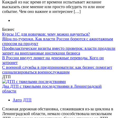
Каждый из нас время от времени испытывает желание
высказать свое мнение или просто обсудить то или иное
событие. Чем оно важнее и интереснее […]
Бизнес
Курсы 1С для новичков: чему можно научиться?
Яйца по-турецки. Как власти России борются с ажиотажным
спросом на продукт
Профилактические визиты вместо проверок: власти продлили
запрет на внеплановые инспекции бизнеса
В России введут лимит на денежные переводы. Кого он
затронет
С военной службы в предприниматели: как бизнес помогает
социализироваться военнослужащим
ДТП
Два ДТП с тяжелыми последствиями в Ленинградской
области
Авто
ДТП
Сложная дорожная обстановка, сложившаяся из-за циклона в
Ленинградской области, немало способствовала нескольким