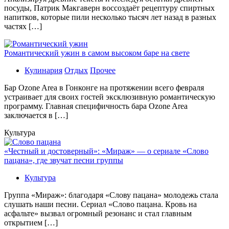
посуды, Патрик Макгаверн воссоздаёт рецептуру спиртных
напитков, которые пили несколько тысяч лет назад в разных
частях […]
Романтический ужин в самом высоком баре на свете
Кулинария
Отдых
Прочее
Бaр Ozone Area в Гонконге на протяжении всего февраля
устраивает для своих гостей эксклюзивную романтическую
программу. Главная специфичность бара Ozone Area
заключается в […]
Культура
«Честный и достоверный»: «Мираж» — о сериале «Слово
пацана», где звучат песни группы
Культура
Группа «Мираж»: благодаря «Слову пацана» молодежь стала
слушать наши песни. Сериал «Слово пацана. Кровь на
асфальте» вызвал огромный резонанс и стал главным
открытием […]