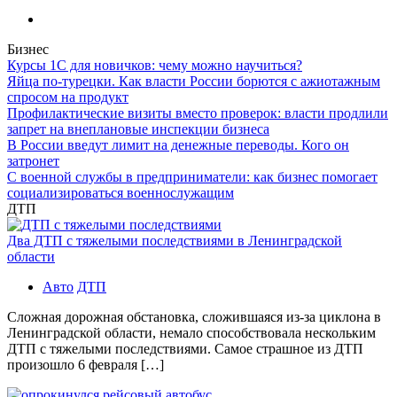
Бизнес
Курсы 1С для новичков: чему можно научиться?
Яйца по-турецки. Как власти России борются с ажиотажным
спросом на продукт
Профилактические визиты вместо проверок: власти продлили
запрет на внеплановые инспекции бизнеса
В России введут лимит на денежные переводы. Кого он
затронет
С военной службы в предприниматели: как бизнес помогает
социализироваться военнослужащим
ДТП
Два ДТП с тяжелыми последствиями в Ленинградской
области
Авто
ДТП
Сложная дорожная обстановка, сложившаяся из-за циклона в
Ленинградской области, немало способствовала нескольким
ДТП с тяжелыми последствиями. Самое страшное из ДТП
произошло 6 февраля […]