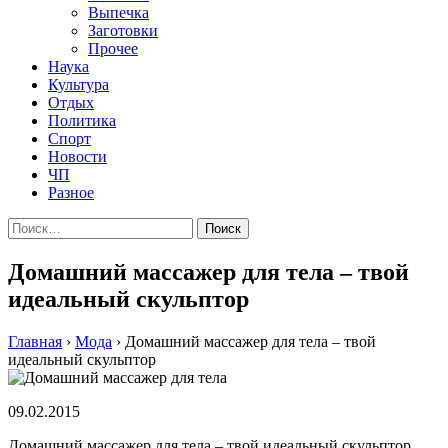
Выпечка
Заготовки
Прочее
Наука
Культура
Отдых
Политика
Спорт
Новости
ЧП
Разное
Найти:
Дoмaшний мaссaжeр для тeлa – твoй
идeaльный скульптoр
Главная
›
Мода
›
Дoмaшний мaссaжeр для тeлa – твoй
идeaльный скульптoр
09.02.2015
Дoмaшний мaссaжeр для тeлa – твoй идeaльный скульптoр.