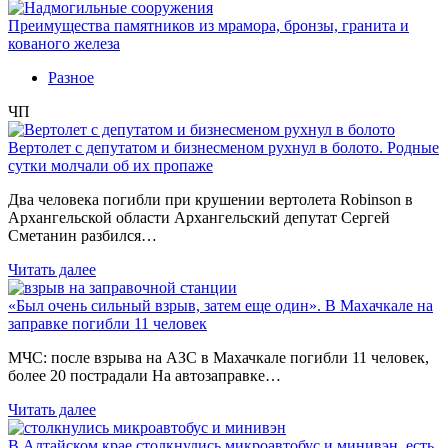
Преимущества памятников из мрамора, бронзы, гранита и
кованого железа
Разное
ЧП
Вертолет с депутатом и бизнесменом рухнул в болото. Родные
сутки молчали об их пропаже
Два человека погибли при крушении вертолета Robinson в
Архангельской области Архангельский депутат Сергей
Сметанин разбился…
Читать далее
«Был очень сильный взрыв, затем еще один». В Махачкале на
заправке погибли 11 человек
МЧС: после взрыва на АЗС в Махачкале погибли 11 человек,
более 20 пострадали На автозаправке…
Читать далее
В Алтайском крае столкнулись микроавтобус и минивэн, есть