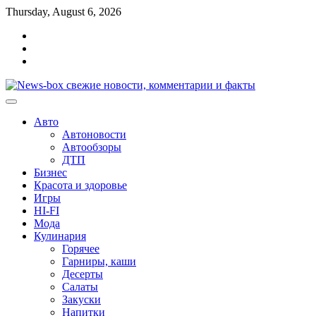
Перейти
Thursday, August 6, 2026
к
Главная
содержимому
Контакты
Карта
сайта
Авто
Автоновости
Автообзоры
ДТП
Бизнес
Красота и здоровье
Игры
HI-FI
Мода
Кулинария
Горячее
Гарниры, каши
Десерты
Салаты
Закуски
Напитки