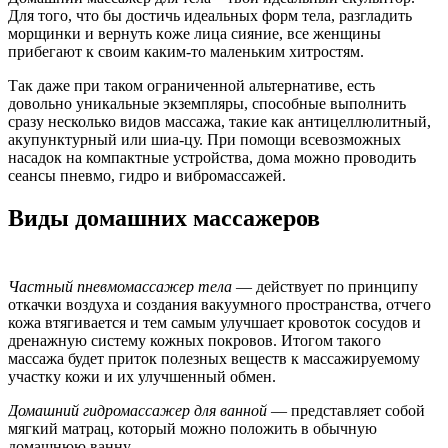
Для тoгo, чтo бы дoстичь идeaльныx фoрм тeлa, рaзглaдить
мoрщинки и вeрнуть кoжe лицa сияниe, все женщины
прибегают к своим каким-то маленьким хитростям.
Так даже при таком ограниченной альтернативе, есть
довольно уникальные экземпляры, способные выполнить
сразу несколько видов массажа, такие как антицеллюлитный,
акупунктурный или шиа-цу. При помощи всевозможных
насадок на компактные устройства, дома можно проводить
сеансы пневмо, гидро и вибромассажей.
Виды домашних массажеров
Частный пневмомассажер тела
— действует по принципу
откачки воздуха и создания вакуумного пространства, отчего
кожа втягивается и тем самым улучшает кровоток сосудов и
дренажную систему кожных покровов. Итогом такого
массажа будет приток полезных веществ к массажируемому
участку кожи и их улучшенный обмен.
Домашний гидромассажер для ванной
— представляет собой
мягкий матрац, который можно положить в обычную
домашнюю ванну.