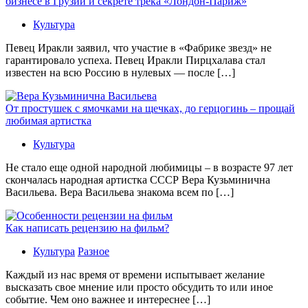
бизнесе в Грузии и секрете трека «Лондон-Париж»
Культура
Певец Иракли заявил, что участие в «Фабрике звезд» не
гарантировало успеха. Певец Иракли Пирцхалава стал
известен на всю Россию в нулевых — после […]
От простушек с ямочками на щечках, до герцогинь – прощай
любимая артистка
Культура
Не стало еще одной народной любимицы – в возрасте 97 лет
скончалась народная артистка СССР Вера Кузьминична
Васильева. Вера Васильева знакома всем по […]
Как написать рецензию на фильм?
Культура
Разное
Каждый из нас время от времени испытывает желание
высказать свое мнение или просто обсудить то или иное
событие. Чем оно важнее и интереснее […]