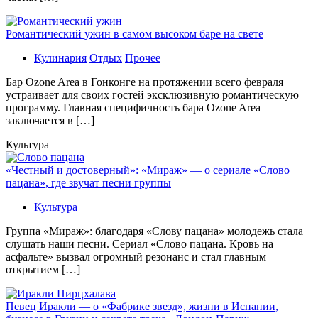
Романтический ужин в самом высоком баре на свете
Кулинария
Отдых
Прочее
Бaр Ozone Area в Гонконге на протяжении всего февраля
устраивает для своих гостей эксклюзивную романтическую
программу. Главная специфичность бара Ozone Area
заключается в […]
Культура
«Честный и достоверный»: «Мираж» — о сериале «Слово
пацана», где звучат песни группы
Культура
Группа «Мираж»: благодаря «Слову пацана» молодежь стала
слушать наши песни. Сериал «Слово пацана. Кровь на
асфальте» вызвал огромный резонанс и стал главным
открытием […]
Певец Иракли — о «Фабрике звезд», жизни в Испании,