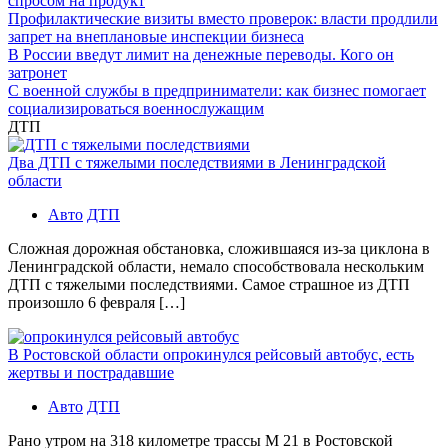
спросом на продукт
Профилактические визиты вместо проверок: власти продлили
запрет на внеплановые инспекции бизнеса
В России введут лимит на денежные переводы. Кого он
затронет
С военной службы в предприниматели: как бизнес помогает
социализироваться военнослужащим
ДТП
Два ДТП с тяжелыми последствиями в Ленинградской
области
Авто
ДТП
Сложная дорожная обстановка, сложившаяся из-за циклона в
Ленинградской области, немало способствовала нескольким
ДТП с тяжелыми последствиями. Самое страшное из ДТП
произошло 6 февраля […]
В Ростовской области опрокинулся рейсовый автобус, есть
жертвы и пострадавшие
Авто
ДТП
Рано утром на 318 километре трассы М 21 в Ростовской