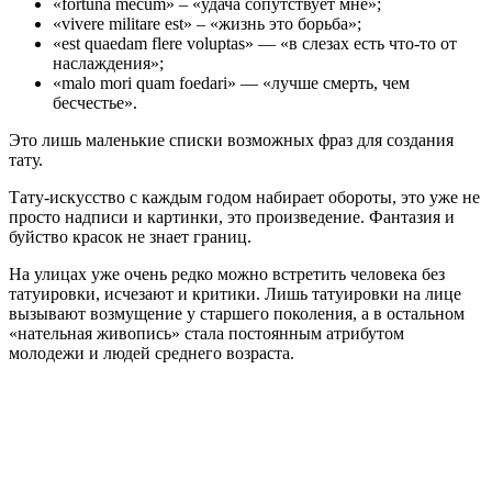
«fortuna mecum» – «удача сопутствует мне»;
«vivere militare est» – «жизнь это борьба»;
«est quaedam flere voluptas» — «в слезах есть что-то от
наслаждения»;
«malo mori quam foedari» — «лучше смерть, чем
бесчестье».
Это лишь маленькие списки возможных фраз для создания
тату.
Тату-искусство с каждым годом набирает обороты, это уже не
просто надписи и картинки, это произведение. Фантазия и
буйство красок не знает границ.
На улицах уже очень редко можно встретить человека без
татуировки, исчезают и критики. Лишь татуировки на лице
вызывают возмущение у старшего поколения, а в остальном
«нательная живопись» стала постоянным атрибутом
молодежи и людей среднего возраста.