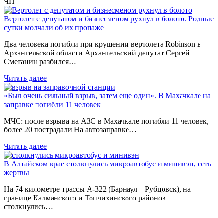
ЧП
Вертолет с депутатом и бизнесменом рухнул в болото. Родные
сутки молчали об их пропаже
Два человека погибли при крушении вертолета Robinson в
Архангельской области Архангельский депутат Сергей
Сметанин разбился…
Читать далее
«Был очень сильный взрыв, затем еще один». В Махачкале на
заправке погибли 11 человек
МЧС: после взрыва на АЗС в Махачкале погибли 11 человек,
более 20 пострадали На автозаправке…
Читать далее
В Алтайском крае столкнулись микроавтобус и минивэн, есть
жертвы
На 74 километре трассы А-322 (Барнаул – Рубцовск), на
границе Калманского и Топчихинского районов
столкнулись…