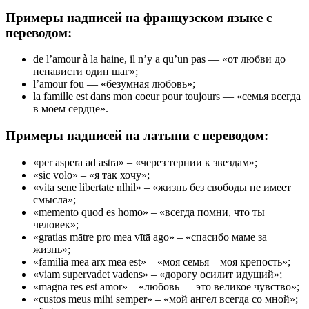
Примеры надписей на французском языке с
переводом:
de l’amour à la haine, il n’y a qu’un pas — «от любви до
ненависти один шаг»;
l’amour fou — «безумная любовь»;
la famille est dans mon coeur pour toujours — «семья всегда
в моем сердце».
Примеры надписей на латыни с переводом:
«per aspera ad astra» – «через тернии к звездам»;
«sic volo» – «я так хочу»;
«vita sene libertate nlhil» – «жизнь без свободы не имеет
смысла»;
«memento quod es homo» – «всегда помни, что ты
человек»;
«gratias mātre pro mea vītā ago» – «спасибо маме за
жизнь»;
«familia mea arx mea est» – «моя семья – моя крепость»;
«viam supervadet vadens» – «дорогу осилит идущий»;
«magna res est amor» – «любовь — это великое чувство»;
«custos meus mihi semper» – «мой ангел всегда со мной»;