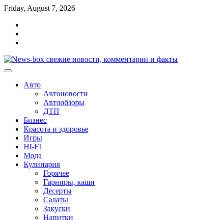
Перейти
Friday, August 7, 2026
к
Главная
содержимому
Контакты
Карта
сайта
Авто
Автоновости
Автообзоры
ДТП
Бизнес
Красота и здоровье
Игры
HI-FI
Мода
Кулинария
Горячее
Гарниры, каши
Десерты
Салаты
Закуски
Напитки