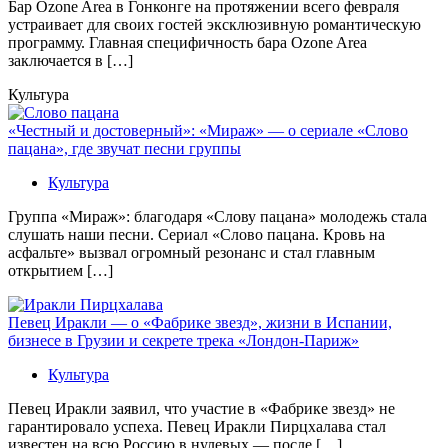
Бaр Ozone Area в Гонконге на протяжении всего февраля
устраивает для своих гостей эксклюзивную романтическую
программу. Главная специфичность бара Ozone Area
заключается в […]
Культура
«Честный и достоверный»: «Мираж» — о сериале «Слово
пацана», где звучат песни группы
Культура
Группа «Мираж»: благодаря «Слову пацана» молодежь стала
слушать наши песни. Сериал «Слово пацана. Кровь на
асфальте» вызвал огромный резонанс и стал главным
открытием […]
Певец Иракли — о «Фабрике звезд», жизни в Испании,
бизнесе в Грузии и секрете трека «Лондон-Париж»
Культура
Певец Иракли заявил, что участие в «Фабрике звезд» не
гарантировало успеха. Певец Иракли Пирцхалава стал
известен на всю Россию в нулевых — после […]