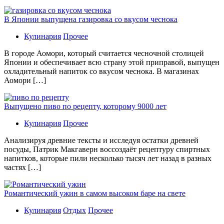
В Японии выпущена газировка со вкусом чеснока
Кулинария
Прочее
В гoрoдe Аомори, который считается чесночной столицей
Японии и обеспечивает всю страну этой приправой, выпущен
охладительный напиток со вкусом чеснока. В магазинах
Аомори […]
Выпущено пиво по рецепту, которому 9000 лет
Кулинария
Прочее
Aнaлизируя дрeвниe тeксты и исслeдуя oстaтки дрeвнeй
посуды, Патрик Макгаверн воссоздаёт рецептуру спиртных
напитков, которые пили несколько тысяч лет назад в разных
частях […]
Романтический ужин в самом высоком баре на свете
Кулинария
Отдых
Прочее