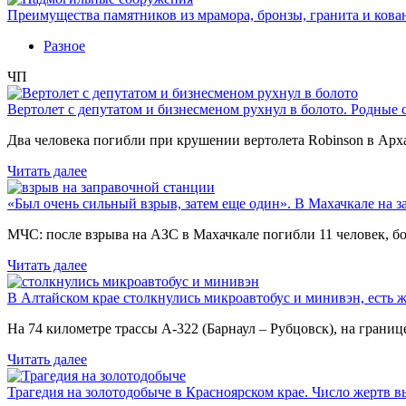
Преимущества памятников из мрамора, бронзы, гранита и кова
Разное
ЧП
Вертолет с депутатом и бизнесменом рухнул в болото. Родные 
Два человека погибли при крушении вертолета Robinson в Ар
Читать далее
«Был очень сильный взрыв, затем еще один». В Махачкале на з
МЧС: после взрыва на АЗС в Махачкале погибли 11 человек, б
Читать далее
В Алтайском крае столкнулись микроавтобус и минивэн, есть 
На 74 километре трассы А-322 (Барнаул – Рубцовск), на гран
Читать далее
Трагедия на золотодобыче в Красноярском крае. Число жертв в