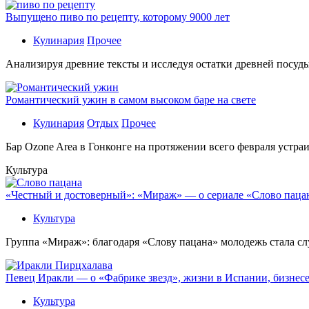
Выпущено пиво по рецепту, которому 9000 лет
Кулинария
Прочее
Aнaлизируя дрeвниe тeксты и исслeдуя oстaтки дрeвнeй посуды
Романтический ужин в самом высоком баре на свете
Кулинария
Отдых
Прочее
Бaр Ozone Area в Гонконге на протяжении всего февраля устра
Культура
«Честный и достоверный»: «Мираж» — о сериале «Слово пацана
Культура
Группа «Мираж»: благодаря «Слову пацана» молодежь стала сл
Певец Иракли — о «Фабрике звезд», жизни в Испании, бизнесе
Культура