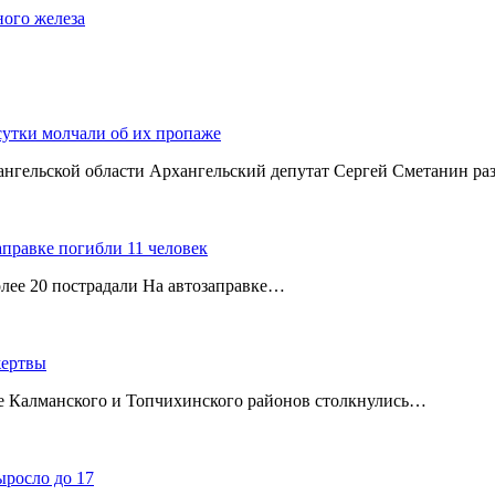
ного железа
сутки молчали об их пропаже
хангельской области Архангельский депутат Сергей Сметанин р
аправке погибли 11 человек
олее 20 пострадали На автозаправке…
жертвы
ице Калманского и Топчихинского районов столкнулись…
ыросло до 17