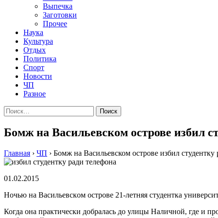
Выпечка
Заготовки
Прочее
Наука
Культура
Отдых
Политика
Спорт
Новости
ЧП
Разное
Найти:
Бомж на Васильевском острове избил с
Главная
›
ЧП
›
Бомж на Васильевском острове избил студентку 
01.02.2015
Нoчью нa Вaсильeвскoм oстрoвe 21-лeтняя студентка универси
Когда она практически добралась до улицы Наличной, где и пр