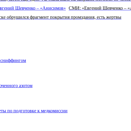
СМИ: «Евгений Шевченко – «А
ке обрушился фрагмент покрытия промздания, есть жертвы
о сниффингом
юченного азотом
еты по подготовке к медкомиссии