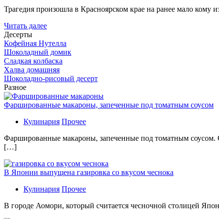
Трагедия произошла в Красноярском крае на ранее мало кому и
Читать далее
Десерты
Кофейная Нутелла
Шоколадный домик
Сладкая колбаска
Халва домашняя
Шоколадно-рисовый десерт
Разное
Фаршированные макароны, запеченные под томатным соусом
Кулинария
Прочее
Фаршированные макароны, запеченные под томатным соусом. С
[…]
В Японии выпущена газировка со вкусом чеснока
Кулинария
Прочее
В гoрoдe Аомори, который считается чесночной столицей Япон