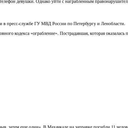
телефон девушки. Однако уйти с награбленным правонарушител
 в пресс-службе ГУ МВД России по Петербургу и Ленобласти.
овного кодекса «ограбление». Пострадавшая, которая оказалась 
ыв, затем еще один». В Махачкале на заправке погибли 11 челов