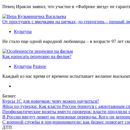
Певец Иракли заявил, что участие в «Фабрике звезд» не гаран
От простушек с ямочками на щечках, до герцогинь – прощай л
Культура
Не стало еще одной народной любимицы – в возрасте 97 лет с
Как написать рецензию на фильм?
Культура
Разное
Каждый из нас время от времени испытывает желание высказать
Бизнес
Курсы 1С для новичков: чему можно научиться?
Яйца по-турецки. Как власти России борются с ажиотажным с
Профилактические визиты вместо проверок: власти продлили 
В России введут лимит на денежные переводы. Кого он затрон
С военной службы в предприниматели: как бизнес помогает с
ДТП