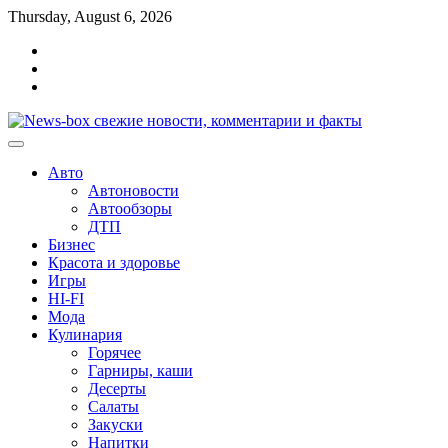
Перейти
Thursday, August 6, 2026
к
Главная
содержимому
Контакты
Карта
сайта
Авто
Автоновости
Автообзоры
ДТП
Бизнес
Красота и здоровье
Игры
HI-FI
Мода
Кулинария
Горячее
Гарниры, каши
Десерты
Салаты
Закуски
Напитки