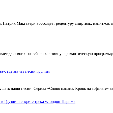
, Патрик Макгаверн воссоздаёт рецептуру спиртных напитков, ко
ивает для своих гостей эксклюзивную романтическую программу.
», где звучат песни группы
ушать наши песни. Сериал «Слово пацана. Кровь на асфальте» 
 в Грузии и секрете трека «Лондон-Париж»