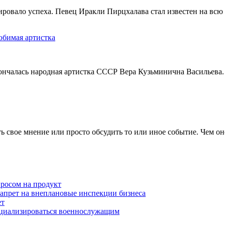
тировало успеха. Певец Иракли Пирцхалава стал известен на вс
юбимая артистка
кончалась народная артистка СССР Вера Кузьминична Васильева.
 свое мнение или просто обсудить то или иное событие. Чем он
просом на продукт
запрет на внеплановые инспекции бизнеса
ет
оциализироваться военнослужащим