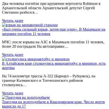
Два человека погибли при крушении вертолета Robinson в
Архангельской области Архангельский депутат Сергей
Сметанин разбился…
Читать далее
«Был очень сильный взрыв, затем еще один». В Махачкале на
заправке погибли 11 человек
МЧС: после взрыва на АЗС в Махачкале погибли 11 человек,
более 20 пострадали На автозаправке…
Читать далее
В Алтайском крае столкнулись микроавтобус и минивэн, есть
жертвы
На 74 километре трассы А-322 (Барнаул – Рубцовск), на
границе Калманского и Топчихинского районов
столкнулись…
Читать далее
Трагедия на золотодобыче в Красноярском крае. Число жертв
выросло до 17