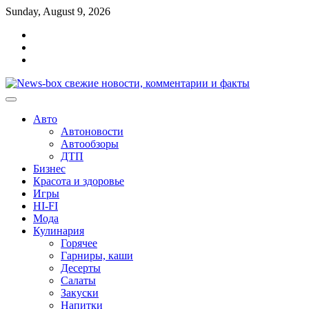
Перейти
Sunday, August 9, 2026
к
Главная
содержимому
Контакты
Карта
сайта
Авто
Автоновости
Автообзоры
ДТП
Бизнес
Красота и здоровье
Игры
HI-FI
Мода
Кулинария
Горячее
Гарниры, каши
Десерты
Салаты
Закуски
Напитки