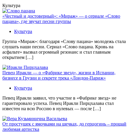
Культура
«Честный и достоверный»: «Мираж» — о сериале «Слово
пацана», где звучат песни группы
Культура
Группа «Мираж»: благодаря «Слову пацана» молодежь стала
слушать наши песни. Сериал «Слово пацана. Кровь на
асфальте» вызвал огромный резонанс и стал главным
открытием […]
Певец Иракли — о «Фабрике звезд», жизни в Испании,
бизнесе в Грузии и секрете трека «Лондон-Париж»
Культура
Певец Иракли заявил, что участие в «Фабрике звезд» не
гарантировало успеха. Певец Иракли Пирцхалава стал
известен на всю Россию в нулевых — после […]
От простушек с ямочками на щечках, до герцогинь – прощай
любимая артистка