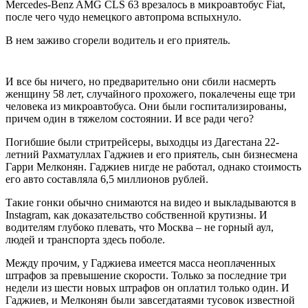
Mercedes-Benz AMG CLS 63 врезалось в микроавтобус Fiat,
после чего чудо немецкого автопрома вспыхнуло.
В нем заживо сгорели водитель и его приятель.
И все бы ничего, но предварительно они сбили насмерть
женщину 58 лет, случайного прохожего, покалечены еще три
человека из микроавтобуса. Они были госпитализированы,
причем один в тяжелом состоянии. И все ради чего?
Погибшие были стритрейсеры, выходцы из Дагестана 22-
летний Рахматуллах Гаджиев и его приятель, сын бизнесмена
Гарри Мелконян. Гаджиев нигде не работал, однако стоимость
его авто составляла 6,5 миллионов рублей.
Такие гонки обычно снимаются на видео и выкладываются в
Instagram, как доказательство собственной крутизны. И
водителям глубоко плевать, что Москва – не горный аул,
людей и транспорта здесь поболе.
Между прочим, у Гаджиева имеется масса неоплаченных
штрафов за превышение скорости. Только за последние три
недели из шести новых штрафов он оплатил только один. И
Гаджиев, и Мелконян были завсегдатаями тусовок известной