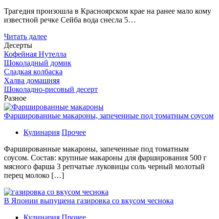
Трагедия произошла в Красноярском крае на ранее мало кому
известной речке Сейба вода снесла 5…
Читать далее
Десерты
Кофейная Нутелла
Шоколадный домик
Сладкая колбаска
Халва домашняя
Шоколадно-рисовый десерт
Разное
Фаршированные макароны, запеченные под томатным соусом
Кулинария
Прочее
Фаршированные макароны, запеченные под томатным
соусом. Состав: крупные макароны для фарширования 500 г
мясного фарша 3 репчатые луковицы соль черный молотый
перец молоко […]
В Японии выпущена газировка со вкусом чеснока
Кулинария
Прочее