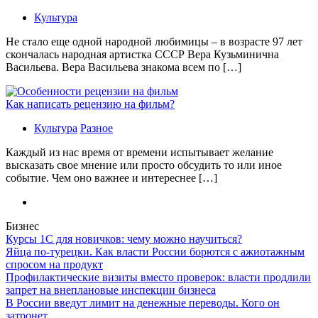
Культура
Не стало еще одной народной любимицы – в возрасте 97 лет
скончалась народная артистка СССР Вера Кузьминична
Васильева. Вера Васильева знакома всем по […]
Как написать рецензию на фильм?
Культура
Разное
Каждый из нас время от времени испытывает желание
высказать свое мнение или просто обсудить то или иное
событие. Чем оно важнее и интереснее […]
Бизнес
Курсы 1С для новичков: чему можно научиться?
Яйца по-турецки. Как власти России борются с ажиотажным
спросом на продукт
Профилактические визиты вместо проверок: власти продлили
запрет на внеплановые инспекции бизнеса
В России введут лимит на денежные переводы. Кого он
затронет