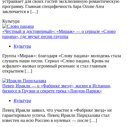
устраивает для своих гостей эксклюзивную романтическую
программу. Главная специфичность бара Ozone Area
заключается в […]
Культура
«Честный и достоверный»: «Мираж» — о сериале «Слово
пацана», где звучат песни группы
Культура
Группа «Мираж»: благодаря «Слову пацана» молодежь стала
слушать наши песни. Сериал «Слово пацана. Кровь на
асфальте» вызвал огромный резонанс и стал главным
открытием […]
Певец Иракли — о «Фабрике звезд», жизни в Испании,
бизнесе в Грузии и секрете трека «Лондон-Париж»
Культура
Певец Иракли заявил, что участие в «Фабрике звезд» не
гарантировало успеха. Певец Иракли Пирцхалава стал
известен на всю Россию в нулевых — после […]