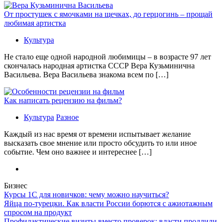
От простушек с ямочками на щечках, до герцогинь – прощай
любимая артистка
Культура
Не стало еще одной народной любимицы – в возрасте 97 лет
скончалась народная артистка СССР Вера Кузьминична
Васильева. Вера Васильева знакома всем по […]
Как написать рецензию на фильм?
Культура
Разное
Каждый из нас время от времени испытывает желание
высказать свое мнение или просто обсудить то или иное
событие. Чем оно важнее и интереснее […]
Бизнес
Курсы 1С для новичков: чему можно научиться?
Яйца по-турецки. Как власти России борются с ажиотажным
спросом на продукт
Профилактические визиты вместо проверок: власти продлили