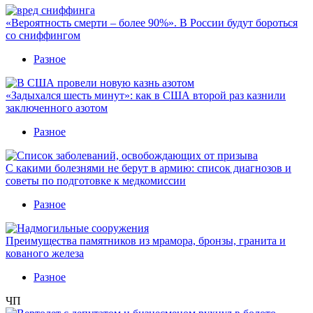
«Вероятность смерти – более 90%». В России будут бороться
со сниффингом
Разное
«Задыхался шесть минут»: как в США второй раз казнили
заключенного азотом
Разное
С какими болезнями не берут в армию: список диагнозов и
советы по подготовке к медкомиссии
Разное
Преимущества памятников из мрамора, бронзы, гранита и
кованого железа
Разное
ЧП