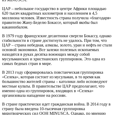
ЦАР – небольшое государство в центре Африки площадью
620 тысяч квадратных километров и населением в 4,5
миллиона человек. Известность страна получила «благодаря»
правителю Жану-Беделю Бокассе, который якобы был
каканнибалом.
В 1979 году французские десантники свергли Бокассу, однако
стабильности в стране достигнуть не удалось. При том, что
ЦАР – страна небедная, алмазы, золото, уран и нефть не стали
основой экономики. Все залежи полезных ископаемых
находятся в руках десятка воюющих между собой
мусульманских и христианских группировок. Это одна из
самых бедных стран в мире.
В 2013 году сформировалась повстанческая группировка
«Селека», которая состоит из мусульман, в то время как
большинство жителей страны – католики либо исповедуют
местные культы. В правительстве ЦАР предполагают, что
именно одна из группировок, входящих в «Селека»
организовала нападение на россиян.
В стране практически идет гражданская война. В 2014 году в
страну была введена 10-тысячная группировка
миротворческих сил ООН MINUSCA. Однако, по мнению