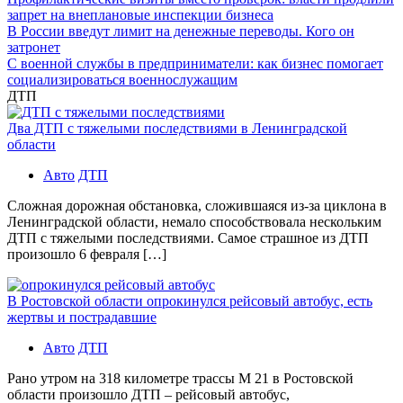
запрет на внеплановые инспекции бизнеса
В России введут лимит на денежные переводы. Кого он
затронет
С военной службы в предприниматели: как бизнес помогает
социализироваться военнослужащим
ДТП
Два ДТП с тяжелыми последствиями в Ленинградской
области
Авто
ДТП
Сложная дорожная обстановка, сложившаяся из-за циклона в
Ленинградской области, немало способствовала нескольким
ДТП с тяжелыми последствиями. Самое страшное из ДТП
произошло 6 февраля […]
В Ростовской области опрокинулся рейсовый автобус, есть
жертвы и пострадавшие
Авто
ДТП
Рано утром на 318 километре трассы М 21 в Ростовской
области произошло ДТП – рейсовый автобус,