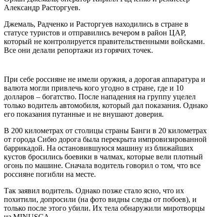
Александр Расторгуев.
Джемаль, Радченко и Расторгуев находились в стране в
статусе туристов и отправились вечером в район ЦАР,
который не контролируется правительственными войсками.
Все они делали репортажи из горячих точек.
При себе россияне не имели оружия, а дорогая аппаратура и
валюта могли привлечь кого угодно в стране, где и 10
долларов – богатство. После нападения на группу уцелел
только водитель автомобиля, который дал показания. Однако
его показания путанные и не внушают доверия.
В 200 километрах от столицы страны Банги в 20 километрах
от города Сибю дорога была перекрыта импровизированной
баррикадой. На остановившуюся машину из ближайших
кустов бросились боевики в чалмах, которые вели плотный
огонь по машине. Сначала водитель говорил о том, что все
россияне погибли на месте.
Так заявил водитель. Однако позже стало ясно, что их
похитили, допросили (на фото видны следы от побоев), и
только после этого убили. Их тела обнаружили миротворцы
из MINUSCA.