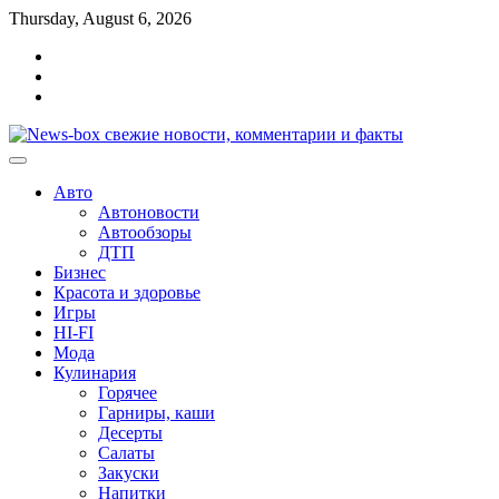
Перейти
Thursday, August 6, 2026
к
Главная
содержимому
Контакты
Карта
сайта
Авто
Автоновости
Автообзоры
ДТП
Бизнес
Красота и здоровье
Игры
HI-FI
Мода
Кулинария
Горячее
Гарниры, каши
Десерты
Салаты
Закуски
Напитки