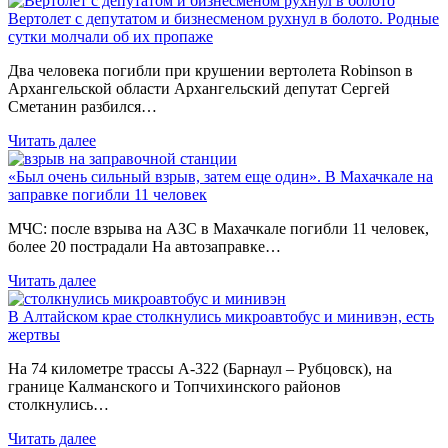
Вертолет с депутатом и бизнесменом рухнул в болото. Родные
сутки молчали об их пропаже
Два человека погибли при крушении вертолета Robinson в
Архангельской области Архангельский депутат Сергей
Сметанин разбился…
Читать далее
«Был очень сильный взрыв, затем еще один». В Махачкале на
заправке погибли 11 человек
МЧС: после взрыва на АЗС в Махачкале погибли 11 человек,
более 20 пострадали На автозаправке…
Читать далее
В Алтайском крае столкнулись микроавтобус и минивэн, есть
жертвы
На 74 километре трассы А-322 (Барнаул – Рубцовск), на
границе Калманского и Топчихинского районов
столкнулись…
Читать далее