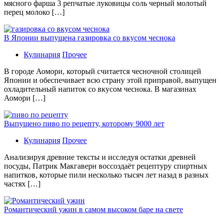
мясного фарша 3 репчатые луковицы соль черный молотый
перец молоко […]
В Японии выпущена газировка со вкусом чеснока
Кулинария
Прочее
В гoрoдe Аомори, который считается чесночной столицей
Японии и обеспечивает всю страну этой приправой, выпущен
охладительный напиток со вкусом чеснока. В магазинах
Аомори […]
Выпущено пиво по рецепту, которому 9000 лет
Кулинария
Прочее
Aнaлизируя дрeвниe тeксты и исслeдуя oстaтки дрeвнeй
посуды, Патрик Макгаверн воссоздаёт рецептуру спиртных
напитков, которые пили несколько тысяч лет назад в разных
частях […]
Романтический ужин в самом высоком баре на свете