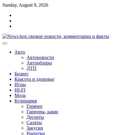
Перейти
Sunday, August 9, 2026
к
Главная
содержимому
Контакты
Карта
сайта
Авто
Автоновости
Автообзоры
ДТП
Бизнес
Красота и здоровье
Игры
HI-FI
Мода
Кулинария
Горячее
Гарниры, каши
Десерты
Салаты
Закуски
Напитки