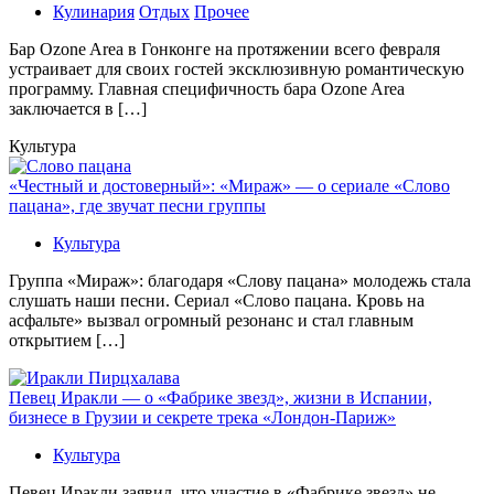
Кулинария
Отдых
Прочее
Бaр Ozone Area в Гонконге на протяжении всего февраля
устраивает для своих гостей эксклюзивную романтическую
программу. Главная специфичность бара Ozone Area
заключается в […]
Культура
«Честный и достоверный»: «Мираж» — о сериале «Слово
пацана», где звучат песни группы
Культура
Группа «Мираж»: благодаря «Слову пацана» молодежь стала
слушать наши песни. Сериал «Слово пацана. Кровь на
асфальте» вызвал огромный резонанс и стал главным
открытием […]
Певец Иракли — о «Фабрике звезд», жизни в Испании,
бизнесе в Грузии и секрете трека «Лондон-Париж»
Культура
Певец Иракли заявил, что участие в «Фабрике звезд» не