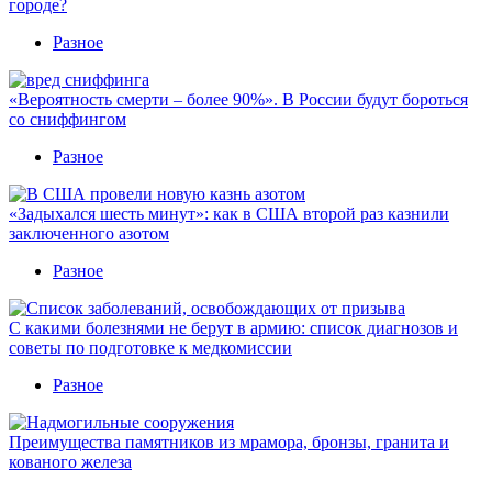
городе?
Разное
«Вероятность смерти – более 90%». В России будут бороться
со сниффингом
Разное
«Задыхался шесть минут»: как в США второй раз казнили
заключенного азотом
Разное
С какими болезнями не берут в армию: список диагнозов и
советы по подготовке к медкомиссии
Разное
Преимущества памятников из мрамора, бронзы, гранита и
кованого железа