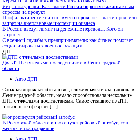
Курсы 1С для новичков: чему можно научиться?
Яйца по-турецки. Как власти России борются с ажиотажным
спросом на продукт
Профилактические визиты вместо проверок: власти продлили
запрет на внеплановые инспекции бизнеса
В России введут лимит на денежные переводы. Кого он
затронет
С военной службы в предприниматели: как бизнес помогает
социализироваться военнослужащим
ДТП
Два ДТП с тяжелыми последствиями в Ленинградской
области
Авто
ДТП
Сложная дорожная обстановка, сложившаяся из-за циклона в
Ленинградской области, немало способствовала нескольким
ДТП с тяжелыми последствиями. Самое страшное из ДТП
произошло 6 февраля […]
В Ростовской области опрокинулся рейсовый автобус, есть
жертвы и пострадавшие
Авто
ДТП