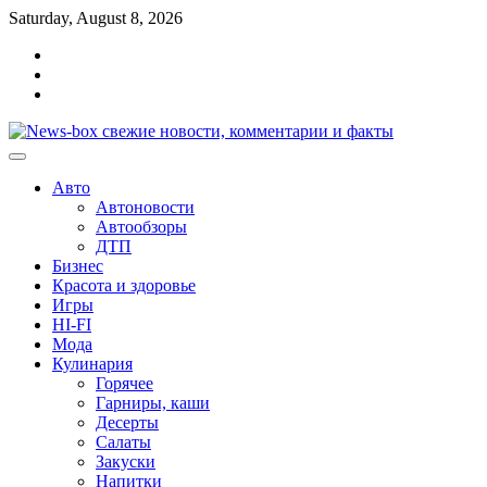
Перейти
Saturday, August 8, 2026
к
Главная
содержимому
Контакты
Карта
сайта
Авто
Автоновости
Автообзоры
ДТП
Бизнес
Красота и здоровье
Игры
HI-FI
Мода
Кулинария
Горячее
Гарниры, каши
Десерты
Салаты
Закуски
Напитки