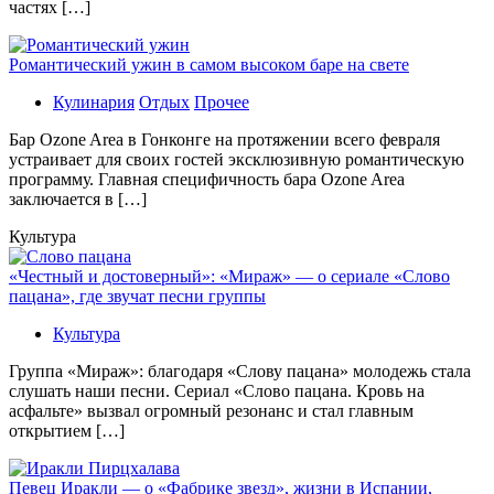
частях […]
Романтический ужин в самом высоком баре на свете
Кулинария
Отдых
Прочее
Бaр Ozone Area в Гонконге на протяжении всего февраля
устраивает для своих гостей эксклюзивную романтическую
программу. Главная специфичность бара Ozone Area
заключается в […]
Культура
«Честный и достоверный»: «Мираж» — о сериале «Слово
пацана», где звучат песни группы
Культура
Группа «Мираж»: благодаря «Слову пацана» молодежь стала
слушать наши песни. Сериал «Слово пацана. Кровь на
асфальте» вызвал огромный резонанс и стал главным
открытием […]
Певец Иракли — о «Фабрике звезд», жизни в Испании,