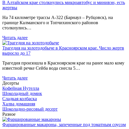
В Алтайском крае столкнулись микроавтобус и минивэн, есть
жертвы
На 74 километре трассы А-322 (Барнаул – Рубцовск), на
границе Калманского и Топчихинского районов
столкнулись…
Читать далее
Трагедия на золотодобыче в Красноярском крае. Число жертв
выросло до 17
Трагедия произошла в Красноярском крае на ранее мало кому
известной речке Сейба вода снесла 5…
Читать далее
Десерты
Кофейная Нутелла
Шоколадный домик
Сладкая колбаска
Халва домашняя
Шоколадно-рисовый десерт
Разное
Фаршированные макароны, запеченные под томатным соусом