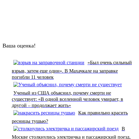
Ваша оценка!
«Был очень сильный
взрыв, затем еще один». В Махачкале на заправке
погибли 11 человек
Ученый из США объяснил, почему смерти не
существует: «В одной вселенной человек умирает, в
другой – продолжает жить»
Как правильно красить
ресницы тушью?
В
Москве столкнулись электричка и пассажирский поезд,