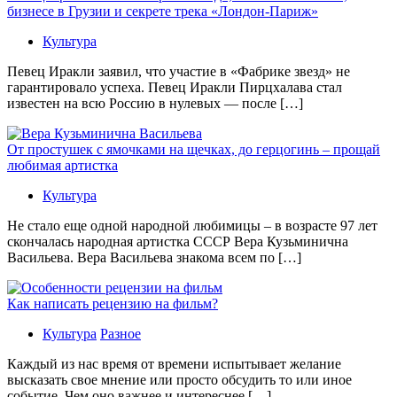
бизнесе в Грузии и секрете трека «Лондон-Париж»
Культура
Певец Иракли заявил, что участие в «Фабрике звезд» не
гарантировало успеха. Певец Иракли Пирцхалава стал
известен на всю Россию в нулевых — после […]
От простушек с ямочками на щечках, до герцогинь – прощай
любимая артистка
Культура
Не стало еще одной народной любимицы – в возрасте 97 лет
скончалась народная артистка СССР Вера Кузьминична
Васильева. Вера Васильева знакома всем по […]
Как написать рецензию на фильм?
Культура
Разное
Каждый из нас время от времени испытывает желание
высказать свое мнение или просто обсудить то или иное
событие. Чем оно важнее и интереснее […]