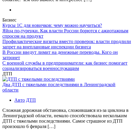
Бизнес
Курсы 1С для новичков: чему можно научиться?
Яйца по-турецки. Как власти России борются с ажиотажным
спросом на продукт
Профилактические визиты вместо проверок: власти продлили
запрет на внеплановые инспекции бизнеса
В России введут лимит на денежные переводы. Кого он
затронет
С военной службы в предприниматели: как бизнес помогает
социализироваться военнослужащим
ДТП
Два ДТП с тяжелыми последствиями в Ленинградской
области
Авто
ДТП
Сложная дорожная обстановка, сложившаяся из-за циклона в
Ленинградской области, немало способствовала нескольким
ДТП с тяжелыми последствиями. Самое страшное из ДТП
произошло 6 февраля […]