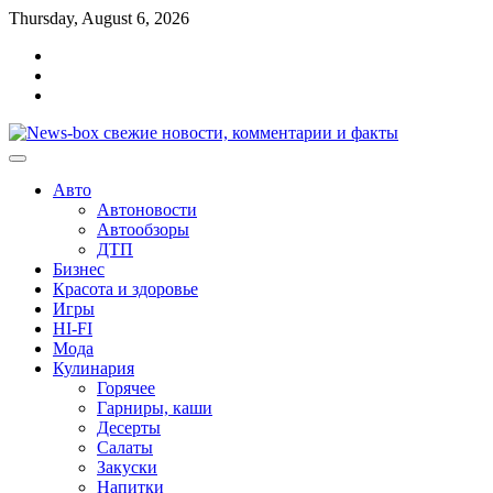
Перейти
Thursday, August 6, 2026
к
Главная
содержимому
Контакты
Карта
сайта
Авто
Автоновости
Автообзоры
ДТП
Бизнес
Красота и здоровье
Игры
HI-FI
Мода
Кулинария
Горячее
Гарниры, каши
Десерты
Салаты
Закуски
Напитки