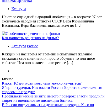
любимая артистка
Культура
Не стало еще одной народной любимицы – в возрасте 97 лет
скончалась народная артистка СССР Вера Кузьминична
Васильева. Вера Васильева знакома всем по […]
Как написать рецензию на фильм?
Культура
Разное
Каждый из нас время от времени испытывает желание
высказать свое мнение или просто обсудить то или иное
событие. Чем оно важнее и интереснее […]
Бизнес
Курсы 1С для новичков: чему можно научиться?
Яйца по-турецки. Как власти России борются с ажиотажным
спросом на продукт
Профилактические визиты вместо проверок: власти продлили
запрет на внеплановые инспекции бизнеса
В России введут лимит на денежные переводы. Кого он