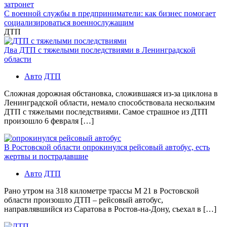
затронет
С военной службы в предприниматели: как бизнес помогает
социализироваться военнослужащим
ДТП
Два ДТП с тяжелыми последствиями в Ленинградской
области
Авто
ДТП
Сложная дорожная обстановка, сложившаяся из-за циклона в
Ленинградской области, немало способствовала нескольким
ДТП с тяжелыми последствиями. Самое страшное из ДТП
произошло 6 февраля […]
В Ростовской области опрокинулся рейсовый автобус, есть
жертвы и пострадавшие
Авто
ДТП
Рано утром на 318 километре трассы М 21 в Ростовской
области произошло ДТП – рейсовый автобус,
направлявшийся из Саратова в Ростов-на-Дону, съехал в […]