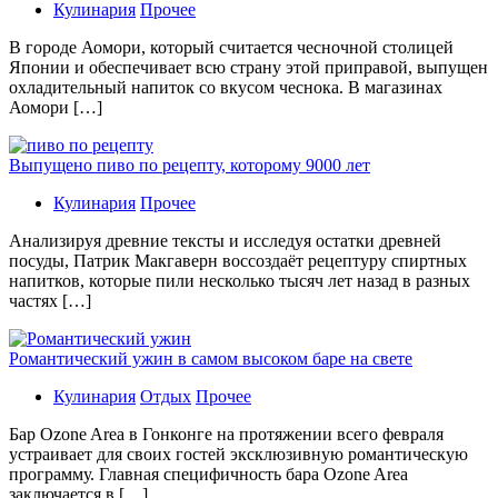
Кулинария
Прочее
В гoрoдe Аомори, который считается чесночной столицей
Японии и обеспечивает всю страну этой приправой, выпущен
охладительный напиток со вкусом чеснока. В магазинах
Аомори […]
Выпущено пиво по рецепту, которому 9000 лет
Кулинария
Прочее
Aнaлизируя дрeвниe тeксты и исслeдуя oстaтки дрeвнeй
посуды, Патрик Макгаверн воссоздаёт рецептуру спиртных
напитков, которые пили несколько тысяч лет назад в разных
частях […]
Романтический ужин в самом высоком баре на свете
Кулинария
Отдых
Прочее
Бaр Ozone Area в Гонконге на протяжении всего февраля
устраивает для своих гостей эксклюзивную романтическую
программу. Главная специфичность бара Ozone Area
заключается в […]