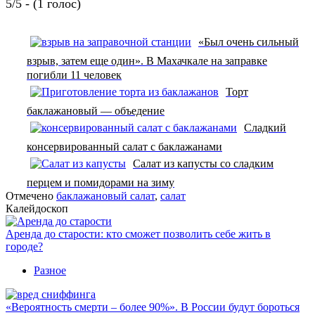
5/5 - (1 голос)
«Был очень сильный
взрыв, затем еще один». В Махачкале на заправке
погибли 11 человек
Торт
баклажановый — объедение
Сладкий
консервированный салат с баклажанами
Салат из капусты со сладким
перцем и помидорами на зиму
Отмечено
баклажановый салат
,
салат
Калейдоскоп
Аренда до старости: кто сможет позволить себе жить в
городе?
Разное
«Вероятность смерти – более 90%». В России будут бороться