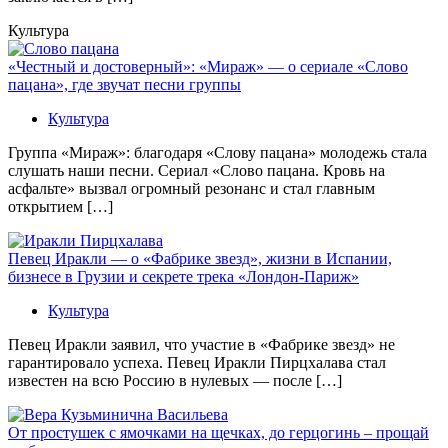
Культура
«Честный и достоверный»: «Мираж» — о сериале «Слово
пацана», где звучат песни группы
Культура
Группа «Мираж»: благодаря «Слову пацана» молодежь стала
слушать наши песни. Сериал «Слово пацана. Кровь на
асфальте» вызвал огромный резонанс и стал главным
открытием […]
Певец Иракли — о «Фабрике звезд», жизни в Испании,
бизнесе в Грузии и секрете трека «Лондон-Париж»
Культура
Певец Иракли заявил, что участие в «Фабрике звезд» не
гарантировало успеха. Певец Иракли Пирцхалава стал
известен на всю Россию в нулевых — после […]
От простушек с ямочками на щечках, до герцогинь – прощай