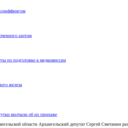
о сниффингом
юченного азотом
еты по подготовке к медкомиссии
ного железа
сутки молчали об их пропаже
хангельской области Архангельский депутат Сергей Сметанин р