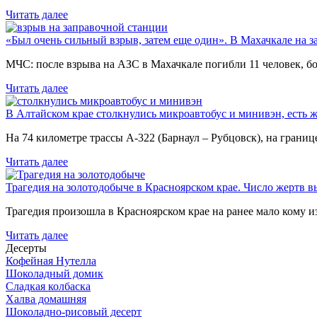
Читать далее
«Был очень сильный взрыв, затем еще один». В Махачкале на з
МЧС: после взрыва на АЗС в Махачкале погибли 11 человек, б
Читать далее
В Алтайском крае столкнулись микроавтобус и минивэн, есть 
На 74 километре трассы А-322 (Барнаул – Рубцовск), на гран
Читать далее
Трагедия на золотодобыче в Красноярском крае. Число жертв в
Трагедия произошла в Красноярском крае на ранее мало кому и
Читать далее
Десерты
Кофейная Нутелла
Шоколадный домик
Сладкая колбаска
Халва домашняя
Шоколадно-рисовый десерт