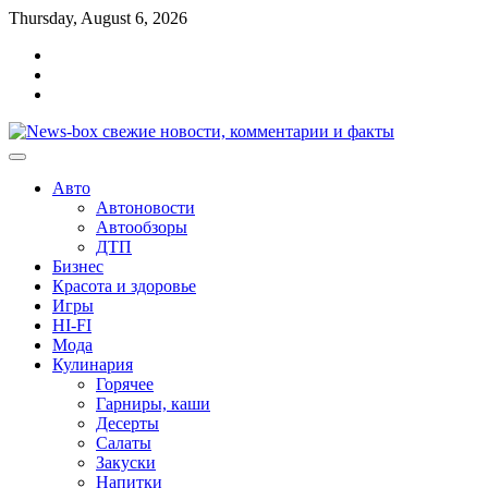
Перейти
Thursday, August 6, 2026
к
Главная
содержимому
Контакты
Карта
сайта
Авто
Автоновости
Автообзоры
ДТП
Бизнес
Красота и здоровье
Игры
HI-FI
Мода
Кулинария
Горячее
Гарниры, каши
Десерты
Салаты
Закуски
Напитки