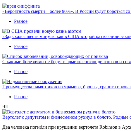
«Вероятность смерти – более 90%». В России будут бороться с
Разное
«Задыхался шесть минут»: как в США второй раз казнили закл
Разное
С какими болезнями не берут в армию: список диагнозов и сов
Разное
Преимущества памятников из мрамора, бронзы, гранита и кова
Разное
ЧП
Вертолет с депутатом и бизнесменом рухнул в болото. Родные 
Два человека погибли при крушении вертолета Robinson в Ар