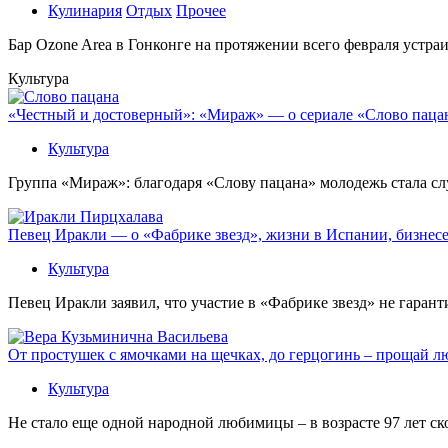
Кулинария
Отдых
Прочее
Бaр Ozone Area в Гонконге на протяжении всего февраля устра
Культура
«Честный и достоверный»: «Мираж» — о сериале «Слово пацана
Культура
Группа «Мираж»: благодаря «Слову пацана» молодежь стала сл
Певец Иракли — о «Фабрике звезд», жизни в Испании, бизнесе
Культура
Певец Иракли заявил, что участие в «Фабрике звезд» не гаран
От простушек с ямочками на щечках, до герцогинь – прощай л
Культура
Не стало еще одной народной любимицы – в возрасте 97 лет с