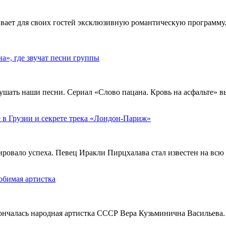
ивает для своих гостей эксклюзивную романтическую программу.
», где звучат песни группы
ушать наши песни. Сериал «Слово пацана. Кровь на асфальте» 
 в Грузии и секрете трека «Лондон-Париж»
тировало успеха. Певец Иракли Пирцхалава стал известен на вс
юбимая артистка
кончалась народная артистка СССР Вера Кузьминична Васильева.