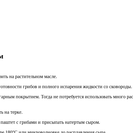
м
рить на растительном масле.
готовности грибов и полного испарения жидкости со сковороды. 
игарным покрытием. Тогда не потребуется использовать много ра
ь на терке.
ь паштет с грибами и присыпать натертым сыром.
уре 180°C или микроволновке до расплавления сыра.