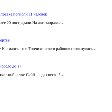
аправке погибли 11 человек
олее 20 пострадали На автозаправке…
жертвы
ице Калманского и Топчихинского районов столкнулись…
ыросло до 17
звестной речке Сейба вода снесла 5…