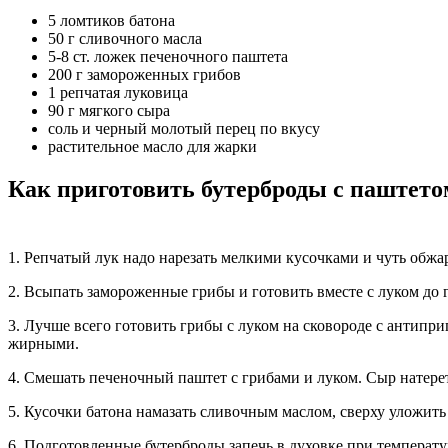
5 ломтиков батона
50 г сливочного масла
5-8 ст. ложек печеночного паштета
200 г замороженных грибов
1 репчатая луковица
90 г мягкого сыра
соль и черный молотый перец по вкусу
растительное масло для жарки
Как приготовить бутерброды с паштето
1. Репчатый лук надо нарезать мелкими кусочками и чуть обжа
2. Всыпать замороженные грибы и готовить вместе с луком до 
3. Лучше всего готовить грибы с луком на сковороде с антипр
жирными.
4. Смешать печеночный паштет с грибами и луком. Сыр натерет
5. Кусочки батона намазать сливочным маслом, сверху уложит
6. Подготовленные бутерброды запечь в духовке при температ