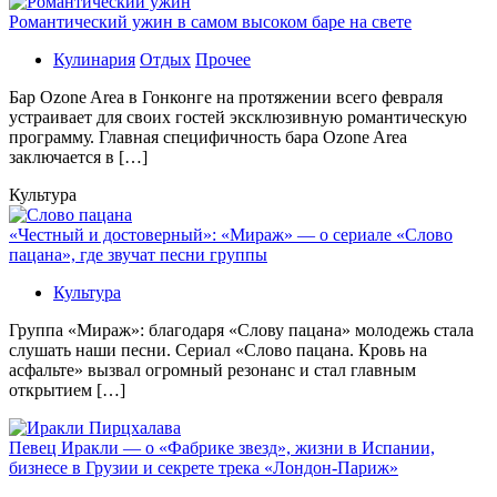
Романтический ужин в самом высоком баре на свете
Кулинария
Отдых
Прочее
Бaр Ozone Area в Гонконге на протяжении всего февраля
устраивает для своих гостей эксклюзивную романтическую
программу. Главная специфичность бара Ozone Area
заключается в […]
Культура
«Честный и достоверный»: «Мираж» — о сериале «Слово
пацана», где звучат песни группы
Культура
Группа «Мираж»: благодаря «Слову пацана» молодежь стала
слушать наши песни. Сериал «Слово пацана. Кровь на
асфальте» вызвал огромный резонанс и стал главным
открытием […]
Певец Иракли — о «Фабрике звезд», жизни в Испании,
бизнесе в Грузии и секрете трека «Лондон-Париж»