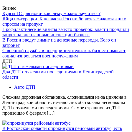
Бизнес
Курсы 1С для новичков: чему можно научиться?
Яйца по-турецки. Как власти России борются с ажиотажным
спросом на продукт
Профилактические визиты вместо проверок: власти продлили
запрет на внеплановые инспекции бизнеса
В России введут лимит на денежные переводы. Кого он
затронет
С военной службы в предприниматели: как бизнес помогает
социализироваться военнослужащим
ДТП
Два ДТП с тяжелыми последствиями в Ленинградской
области
Авто
ДТП
Сложная дорожная обстановка, сложившаяся из-за циклона в
Ленинградской области, немало способствовала нескольким
ДТП с тяжелыми последствиями. Самое страшное из ДТП
произошло 6 февраля […]
В Ростовской области опрокинулся рейсовый автобус, есть