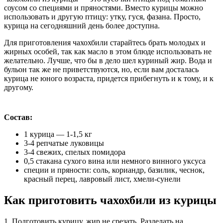
соусом со специями и пряностями. Вместо курицы можно
использовать и другую птицу: утку, гуся, фазана. Просто,
курица на сегодняшний день более доступна.
Для приготовления чахохбили старайтесь брать молодых и
жирных особей, так как масло в этом блюде использовать не
желательно. Лучше, что бы в дело шел куриный жир. Вода и
бульон так же не приветствуются, но, если вам досталась
курица не юного возраста, придется прибегнуть и к тому, и к
другому.
Состав:
1 курица — 1-1,5 кг
3-4 репчатые луковицы
3-4 свежих, спелых помидора
0,5 стакана сухого вина или немного винного уксуса
специи и пряности: соль, кориандр, базилик, чеснок,
красный перец, лавровый лист, хмели-сунели
Как приготовить чахохбили из курицы
1. Подготовить курицу, жир не срезать. Разделать на