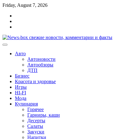
Перейти
Friday, August 7, 2026
к
Главная
содержимому
Контакты
Карта
сайта
Авто
Автоновости
Автообзоры
ДТП
Бизнес
Красота и здоровье
Игры
HI-FI
Мода
Кулинария
Горячее
Гарниры, каши
Десерты
Салаты
Закуски
Напитки