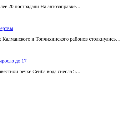
олее 20 пострадали На автозаправке…
жертвы
ице Калманского и Топчихинского районов столкнулись…
ыросло до 17
звестной речке Сейба вода снесла 5…