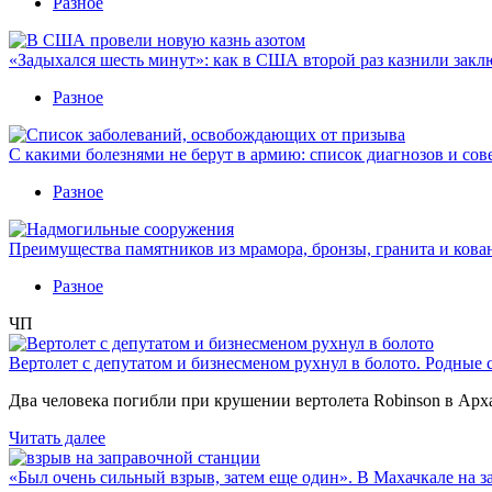
Разное
«Задыхался шесть минут»: как в США второй раз казнили закл
Разное
С какими болезнями не берут в армию: список диагнозов и сов
Разное
Преимущества памятников из мрамора, бронзы, гранита и кова
Разное
ЧП
Вертолет с депутатом и бизнесменом рухнул в болото. Родные 
Два человека погибли при крушении вертолета Robinson в Ар
Читать далее
«Был очень сильный взрыв, затем еще один». В Махачкале на з