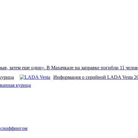
ыв, затем еще один». В Махачкале на заправке погибли 11 челов
курица
Информация о серийной LADA Vesta 201
ванная курица
о сниффингом