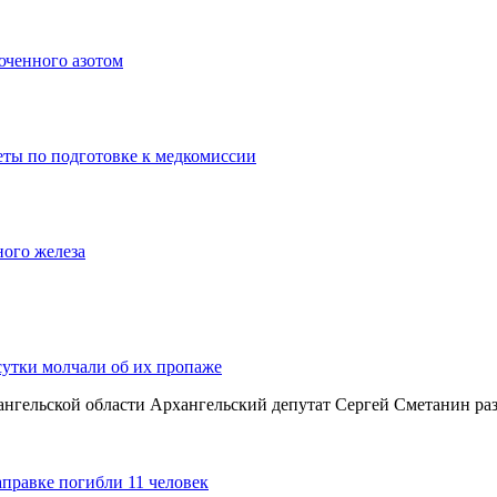
юченного азотом
еты по подготовке к медкомиссии
ного железа
сутки молчали об их пропаже
хангельской области Архангельский депутат Сергей Сметанин р
аправке погибли 11 человек