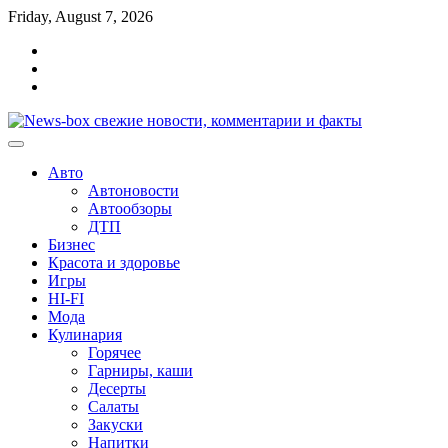
Перейти
Friday, August 7, 2026
к
Главная
содержимому
Контакты
Карта
сайта
Авто
Автоновости
Автообзоры
ДТП
Бизнес
Красота и здоровье
Игры
HI-FI
Мода
Кулинария
Горячее
Гарниры, каши
Десерты
Салаты
Закуски
Напитки