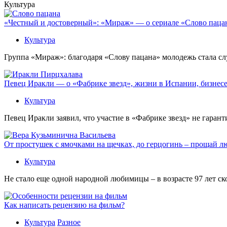
Культура
«Честный и достоверный»: «Мираж» — о сериале «Слово пацана
Культура
Группа «Мираж»: благодаря «Слову пацана» молодежь стала сл
Певец Иракли — о «Фабрике звезд», жизни в Испании, бизнесе
Культура
Певец Иракли заявил, что участие в «Фабрике звезд» не гаран
От простушек с ямочками на щечках, до герцогинь – прощай л
Культура
Не стало еще одной народной любимицы – в возрасте 97 лет с
Как написать рецензию на фильм?
Культура
Разное