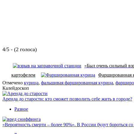
4/5 - (2 голоса)
«Был очень сильный взр
картофелем
Фаршированная 
Отмечено
курица
,
фальшивая фаршированная курица
,
фарширо
Калейдоскоп
Аренда до старости: кто сможет позволить себе жить в городе?
Разное
«Вероятность смерти – более 90%». В России будут бороться с