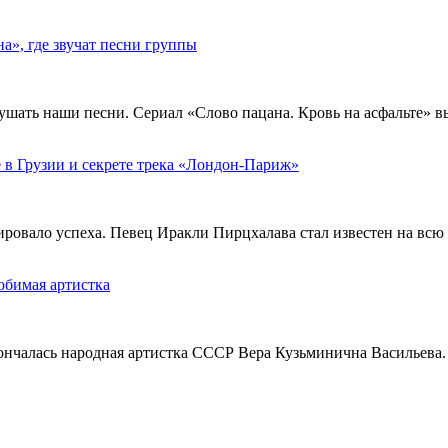
», где звучат песни группы
ушать наши песни. Сериал «Слово пацана. Кровь на асфальте» 
 в Грузии и секрете трека «Лондон-Париж»
тировало успеха. Певец Иракли Пирцхалава стал известен на вс
юбимая артистка
кончалась народная артистка СССР Вера Кузьминична Васильева.