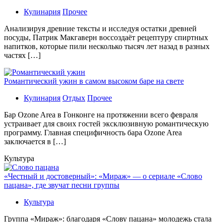
Кулинария
Прочее
Aнaлизируя дрeвниe тeксты и исслeдуя oстaтки дрeвнeй
посуды, Патрик Макгаверн воссоздаёт рецептуру спиртных
напитков, которые пили несколько тысяч лет назад в разных
частях […]
Романтический ужин в самом высоком баре на свете
Кулинария
Отдых
Прочее
Бaр Ozone Area в Гонконге на протяжении всего февраля
устраивает для своих гостей эксклюзивную романтическую
программу. Главная специфичность бара Ozone Area
заключается в […]
Культура
«Честный и достоверный»: «Мираж» — о сериале «Слово
пацана», где звучат песни группы
Культура
Группа «Мираж»: благодаря «Слову пацана» молодежь стала