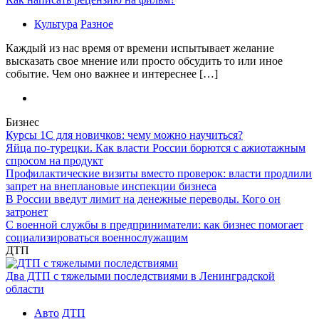
Культура
Разное
Каждый из нас время от времени испытывает желание
высказать свое мнение или просто обсудить то или иное
событие. Чем оно важнее и интереснее […]
Бизнес
Курсы 1С для новичков: чему можно научиться?
Яйца по-турецки. Как власти России борются с ажиотажным
спросом на продукт
Профилактические визиты вместо проверок: власти продлили
запрет на внеплановые инспекции бизнеса
В России введут лимит на денежные переводы. Кого он
затронет
С военной службы в предприниматели: как бизнес помогает
социализироваться военнослужащим
ДТП
Два ДТП с тяжелыми последствиями в Ленинградской
области
Авто
ДТП