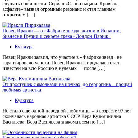
слушать наши песни. Сериал «Слово пацана. Кровь на
асфальте» вызвал огромный резонанс и стал главным
открытием […]
Певец Иракли — о «Фабрике звезд», жизни в Испании,
бизнесе в Грузии и секрете трека «Лондон-Париж»
Культура
Певец Иракли заявил, что участие в «Фабрике звезд» не
гарантировало успеха. Певец Иракли Пирцхалава стал
известен на всю Россию в нулевых — после […]
От простушек с ямочками на щечках, до герцогинь – прощай
любимая артистка
Культура
Не стало еще одной народной любимицы – в возрасте 97 лет
скончалась народная артистка СССР Вера Кузьминична
Васильева. Вера Васильева знакома всем по […]
Как написать рецензию на фильм?