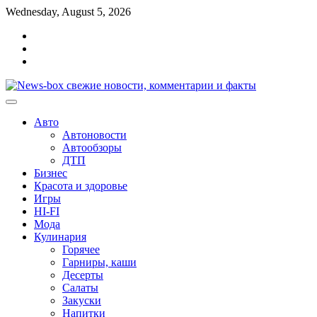
Перейти
Wednesday, August 5, 2026
к
Главная
содержимому
Контакты
Карта
сайта
Авто
Автоновости
Автообзоры
ДТП
Бизнес
Красота и здоровье
Игры
HI-FI
Мода
Кулинария
Горячее
Гарниры, каши
Десерты
Салаты
Закуски
Напитки