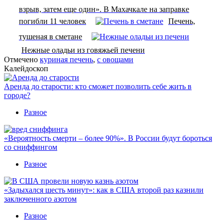
взрыв, затем еще один». В Махачкале на заправке
погибли 11 человек
Печень,
тушеная в сметане
Нежные оладьи из говяжьей печени
Отмечено
куриная печень
,
с овощами
Калейдоскоп
Аренда до старости: кто сможет позволить себе жить в
городе?
Разное
«Вероятность смерти – более 90%». В России будут бороться
со сниффингом
Разное
«Задыхался шесть минут»: как в США второй раз казнили
заключенного азотом
Разное