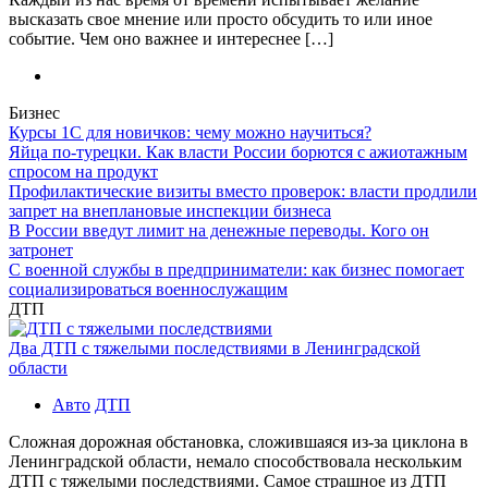
высказать свое мнение или просто обсудить то или иное
событие. Чем оно важнее и интереснее […]
Бизнес
Курсы 1С для новичков: чему можно научиться?
Яйца по-турецки. Как власти России борются с ажиотажным
спросом на продукт
Профилактические визиты вместо проверок: власти продлили
запрет на внеплановые инспекции бизнеса
В России введут лимит на денежные переводы. Кого он
затронет
С военной службы в предприниматели: как бизнес помогает
социализироваться военнослужащим
ДТП
Два ДТП с тяжелыми последствиями в Ленинградской
области
Авто
ДТП
Сложная дорожная обстановка, сложившаяся из-за циклона в
Ленинградской области, немало способствовала нескольким
ДТП с тяжелыми последствиями. Самое страшное из ДТП