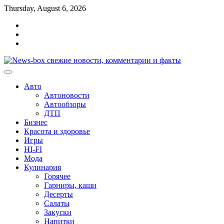
Перейти
Thursday, August 6, 2026
к
Главная
содержимому
Контакты
Карта
сайта
Авто
Автоновости
Автообзоры
ДТП
Бизнес
Красота и здоровье
Игры
HI-FI
Мода
Кулинария
Горячее
Гарниры, каши
Десерты
Салаты
Закуски
Напитки