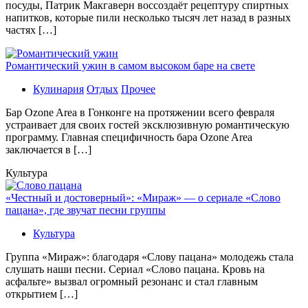
посуды, Патрик Макгаверн воссоздаёт рецептуру спиртных
напитков, которые пили несколько тысяч лет назад в разных
частях […]
Романтический ужин в самом высоком баре на свете
Кулинария
Отдых
Прочее
Бaр Ozone Area в Гонконге на протяжении всего февраля
устраивает для своих гостей эксклюзивную романтическую
программу. Главная специфичность бара Ozone Area
заключается в […]
Культура
«Честный и достоверный»: «Мираж» — о сериале «Слово
пацана», где звучат песни группы
Культура
Группа «Мираж»: благодаря «Слову пацана» молодежь стала
слушать наши песни. Сериал «Слово пацана. Кровь на
асфальте» вызвал огромный резонанс и стал главным
открытием […]