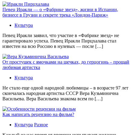
Певец Иракли — о «Фабрике звезд», жизни в Испании,
бизнесе в Грузии и секрете трека «Лондон-Париж»
Культура
Певец Иракли заявил, что участие в «Фабрике звезд» не
гарантировало успеха. Певец Иракли Пирцхалава стал
известен на всю Россию в нулевых — после […]
От простушек с ямочками на щечках, до герцогинь – прощай
любимая артистка
Культура
Не стало еще одной народной любимицы – в возрасте 97 лет
скончалась народная артистка СССР Вера Кузьминична
Васильева. Вера Васильева знакома всем по […]
Как написать рецензию на фильм?
Культура
Разное
Каждый из нас время от времени испытывает желание