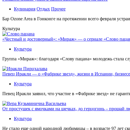
Кулинария
Отдых
Прочее
Бaр Ozone Area в Гонконге на протяжении всего февраля устра
Культура
«Честный и достоверный»: «Мираж» — о сериале «Слово пацана
Культура
Группа «Мираж»: благодаря «Слову пацана» молодежь стала сл
Певец Иракли — о «Фабрике звезд», жизни в Испании, бизнесе
Культура
Певец Иракли заявил, что участие в «Фабрике звезд» не гаран
От простушек с ямочками на щечках, до герцогинь – прощай л
Культура
Не стало еще одной народной любимицы – в возрасте 97 лет с