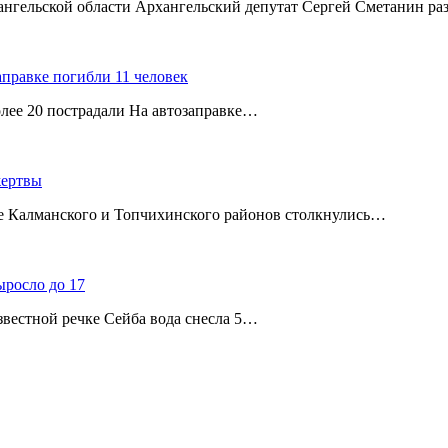
хангельской области Архангельский депутат Сергей Сметанин р
аправке погибли 11 человек
олее 20 пострадали На автозаправке…
жертвы
ице Калманского и Топчихинского районов столкнулись…
ыросло до 17
звестной речке Сейба вода снесла 5…