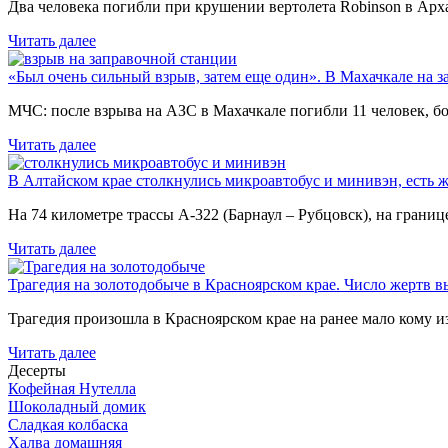
Два человека погибли при крушении вертолета Robinson в Ар
Читать далее
«Был очень сильный взрыв, затем еще один». В Махачкале на з
МЧС: после взрыва на АЗС в Махачкале погибли 11 человек, б
Читать далее
В Алтайском крае столкнулись микроавтобус и минивэн, есть 
На 74 километре трассы А-322 (Барнаул – Рубцовск), на гран
Читать далее
Трагедия на золотодобыче в Красноярском крае. Число жертв в
Трагедия произошла в Красноярском крае на ранее мало кому и
Читать далее
Десерты
Кофейная Нутелла
Шоколадный домик
Сладкая колбаска
Халва домашняя