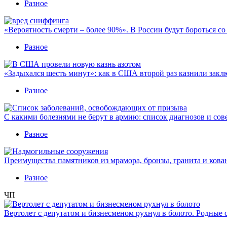
Разное
«Вероятность смерти – более 90%». В России будут бороться с
Разное
«Задыхался шесть минут»: как в США второй раз казнили закл
Разное
С какими болезнями не берут в армию: список диагнозов и сов
Разное
Преимущества памятников из мрамора, бронзы, гранита и кова
Разное
ЧП
Вертолет с депутатом и бизнесменом рухнул в болото. Родные 