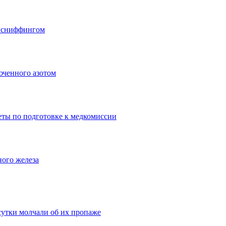
о сниффингом
юченного азотом
еты по подготовке к медкомиссии
ного железа
сутки молчали об их пропаже