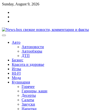
Перейти
Sunday, August 9, 2026
к
Главная
содержимому
Контакты
Карта
сайта
Авто
Автоновости
Автообзоры
ДТП
Бизнес
Красота и здоровье
Игры
HI-FI
Мода
Кулинария
Горячее
Гарниры, каши
Десерты
Салаты
Закуски
Напитки