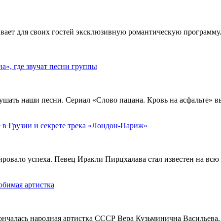
ивает для своих гостей эксклюзивную романтическую программу.
», где звучат песни группы
ушать наши песни. Сериал «Слово пацана. Кровь на асфальте» 
 в Грузии и секрете трека «Лондон-Париж»
тировало успеха. Певец Иракли Пирцхалава стал известен на вс
юбимая артистка
кончалась народная артистка СССР Вера Кузьминична Васильева.