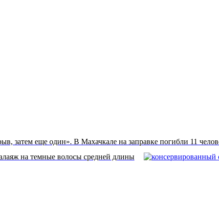
ыв, затем еще один». В Махачкале на заправке погибли 11 челов
алаяж на темные волосы средней длины