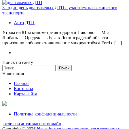
За один день два тяжелых ДТП с участием пассажирского
транспорта
Авто
ДТП
Утром на 81-м километре автодороги Павлово — Мга —
Любань — Оредеж — Луга в Ленинградской области
произошло лобовое столкновение микроавтобуса Ford с […]
Поиск по сайту
Найти:
Навигация
Главная
Контакты
Карта сайта
Политика конфиденциальности
отчет на антиплагиат онлайн
Copyright © 2026
News-box свежие новости, комментарии и