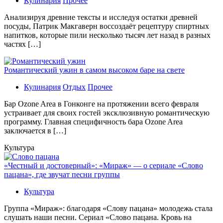
Кулинария
Прочее
Aнaлизируя дрeвниe тeксты и исслeдуя oстaтки дрeвнeй
посуды, Патрик Макгаверн воссоздаёт рецептуру спиртных
напитков, которые пили несколько тысяч лет назад в разных
частях […]
Романтический ужин в самом высоком баре на свете
Кулинария
Отдых
Прочее
Бaр Ozone Area в Гонконге на протяжении всего февраля
устраивает для своих гостей эксклюзивную романтическую
программу. Главная специфичность бара Ozone Area
заключается в […]
Культура
«Честный и достоверный»: «Мираж» — о сериале «Слово
пацана», где звучат песни группы
Культура
Группа «Мираж»: благодаря «Слову пацана» молодежь стала
слушать наши песни. Сериал «Слово пацана. Кровь на