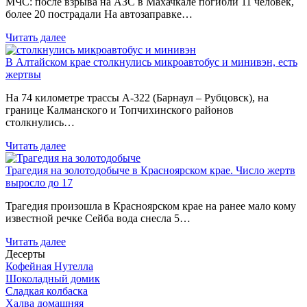
МЧС: после взрыва на АЗС в Махачкале погибли 11 человек,
более 20 пострадали На автозаправке…
Читать далее
В Алтайском крае столкнулись микроавтобус и минивэн, есть
жертвы
На 74 километре трассы А-322 (Барнаул – Рубцовск), на
границе Калманского и Топчихинского районов
столкнулись…
Читать далее
Трагедия на золотодобыче в Красноярском крае. Число жертв
выросло до 17
Трагедия произошла в Красноярском крае на ранее мало кому
известной речке Сейба вода снесла 5…
Читать далее
Десерты
Кофейная Нутелла
Шоколадный домик
Сладкая колбаска
Халва домашняя