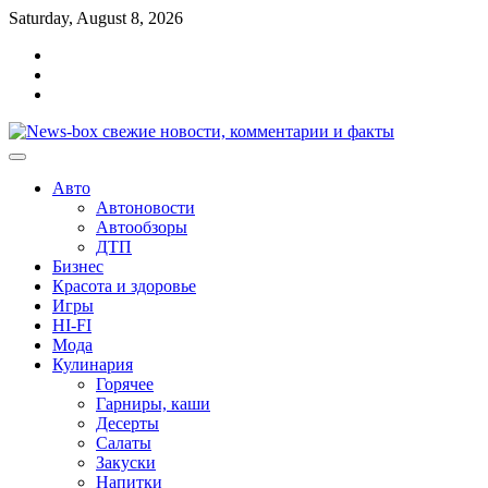
Перейти
Saturday, August 8, 2026
к
Главная
содержимому
Контакты
Карта
сайта
Авто
Автоновости
Автообзоры
ДТП
Бизнес
Красота и здоровье
Игры
HI-FI
Мода
Кулинария
Горячее
Гарниры, каши
Десерты
Салаты
Закуски
Напитки