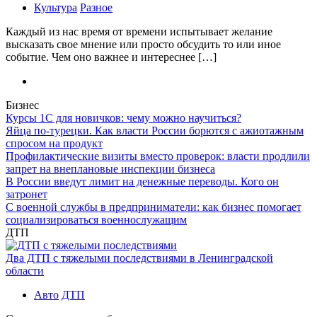
Культура
Разное
Каждый из нас время от времени испытывает желание
высказать свое мнение или просто обсудить то или иное
событие. Чем оно важнее и интереснее […]
Бизнес
Курсы 1С для новичков: чему можно научиться?
Яйца по-турецки. Как власти России борются с ажиотажным
спросом на продукт
Профилактические визиты вместо проверок: власти продлили
запрет на внеплановые инспекции бизнеса
В России введут лимит на денежные переводы. Кого он
затронет
С военной службы в предприниматели: как бизнес помогает
социализироваться военнослужащим
ДТП
Два ДТП с тяжелыми последствиями в Ленинградской
области
Авто
ДТП