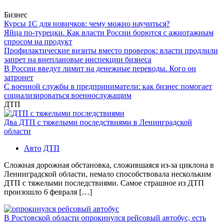
Бизнес
Курсы 1С для новичков: чему можно научиться?
Яйца по-турецки. Как власти России борются с ажиотажным
спросом на продукт
Профилактические визиты вместо проверок: власти продлили
запрет на внеплановые инспекции бизнеса
В России введут лимит на денежные переводы. Кого он
затронет
С военной службы в предприниматели: как бизнес помогает
социализироваться военнослужащим
ДТП
Два ДТП с тяжелыми последствиями в Ленинградской
области
Авто
ДТП
Сложная дорожная обстановка, сложившаяся из-за циклона в
Ленинградской области, немало способствовала нескольким
ДТП с тяжелыми последствиями. Самое страшное из ДТП
произошло 6 февраля […]
В Ростовской области опрокинулся рейсовый автобус, есть