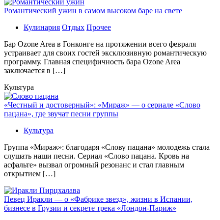
Романтический ужин в самом высоком баре на свете
Кулинария
Отдых
Прочее
Бaр Ozone Area в Гонконге на протяжении всего февраля
устраивает для своих гостей эксклюзивную романтическую
программу. Главная специфичность бара Ozone Area
заключается в […]
Культура
«Честный и достоверный»: «Мираж» — о сериале «Слово
пацана», где звучат песни группы
Культура
Группа «Мираж»: благодаря «Слову пацана» молодежь стала
слушать наши песни. Сериал «Слово пацана. Кровь на
асфальте» вызвал огромный резонанс и стал главным
открытием […]
Певец Иракли — о «Фабрике звезд», жизни в Испании,
бизнесе в Грузии и секрете трека «Лондон-Париж»