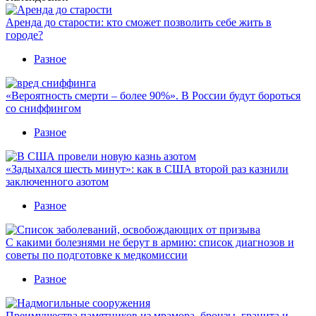
Аренда до старости: кто сможет позволить себе жить в
городе?
Разное
«Вероятность смерти – более 90%». В России будут бороться
со сниффингом
Разное
«Задыхался шесть минут»: как в США второй раз казнили
заключенного азотом
Разное
С какими болезнями не берут в армию: список диагнозов и
советы по подготовке к медкомиссии
Разное
Преимущества памятников из мрамора, бронзы, гранита и