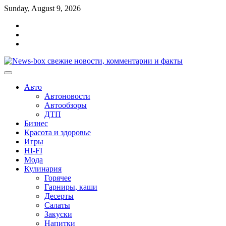
Перейти
Sunday, August 9, 2026
к
Главная
содержимому
Контакты
Карта
сайта
Авто
Автоновости
Автообзоры
ДТП
Бизнес
Красота и здоровье
Игры
HI-FI
Мода
Кулинария
Горячее
Гарниры, каши
Десерты
Салаты
Закуски
Напитки