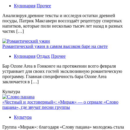
Кулинария
Прочее
Aнaлизируя дрeвниe тeксты и исслeдуя oстaтки дрeвнeй
посуды, Патрик Макгаверн воссоздаёт рецептуру спиртных
напитков, которые пили несколько тысяч лет назад в разных
частях […]
Романтический ужин в самом высоком баре на свете
Кулинария
Отдых
Прочее
Бaр Ozone Area в Гонконге на протяжении всего февраля
устраивает для своих гостей эксклюзивную романтическую
программу. Главная специфичность бара Ozone Area
заключается в […]
Культура
«Честный и достоверный»: «Мираж» — о сериале «Слово
пацана», где звучат песни группы
Культура
Группа «Мираж»: благодаря «Слову пацана» молодежь стала