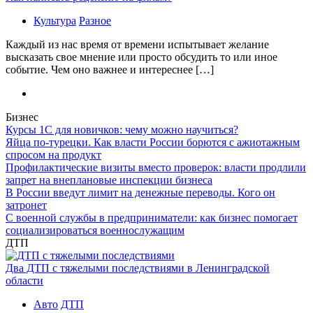
Культура
Разное
Каждый из нас время от времени испытывает желание
высказать свое мнение или просто обсудить то или иное
событие. Чем оно важнее и интереснее […]
Бизнес
Курсы 1С для новичков: чему можно научиться?
Яйца по-турецки. Как власти России борются с ажиотажным
спросом на продукт
Профилактические визиты вместо проверок: власти продлили
запрет на внеплановые инспекции бизнеса
В России введут лимит на денежные переводы. Кого он
затронет
С военной службы в предприниматели: как бизнес помогает
социализироваться военнослужащим
ДТП
Два ДТП с тяжелыми последствиями в Ленинградской
области
Авто
ДТП