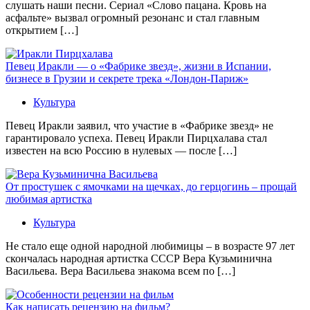
слушать наши песни. Сериал «Слово пацана. Кровь на
асфальте» вызвал огромный резонанс и стал главным
открытием […]
Певец Иракли — о «Фабрике звезд», жизни в Испании,
бизнесе в Грузии и секрете трека «Лондон-Париж»
Культура
Певец Иракли заявил, что участие в «Фабрике звезд» не
гарантировало успеха. Певец Иракли Пирцхалава стал
известен на всю Россию в нулевых — после […]
От простушек с ямочками на щечках, до герцогинь – прощай
любимая артистка
Культура
Не стало еще одной народной любимицы – в возрасте 97 лет
скончалась народная артистка СССР Вера Кузьминична
Васильева. Вера Васильева знакома всем по […]
Как написать рецензию на фильм?