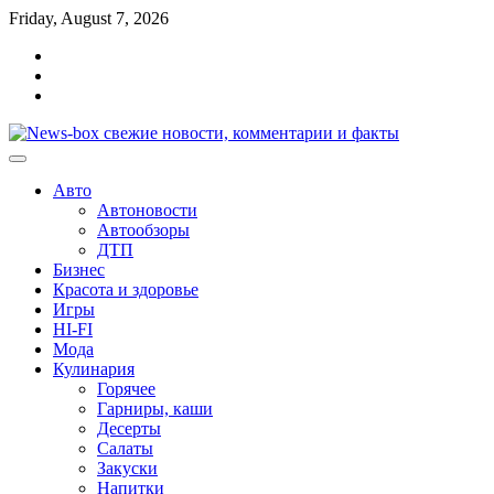
Перейти
Friday, August 7, 2026
к
Главная
содержимому
Контакты
Карта
сайта
Авто
Автоновости
Автообзоры
ДТП
Бизнес
Красота и здоровье
Игры
HI-FI
Мода
Кулинария
Горячее
Гарниры, каши
Десерты
Салаты
Закуски
Напитки