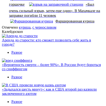
горшочке
«Был
очень сильный взрыв, затем еще один». В Махачкале на
заправке погибли 11 человек
Фаршированная курица
Отмечено
курица
,
с черносливом
Калейдоскоп
Аренда до старости: кто сможет позволить себе жить в
городе?
Разное
«Вероятность смерти – более 90%». В России будут бороться
со сниффингом
Разное
«Задыхался шесть минут»: как в США второй раз казнили
заключенного азотом
Разное