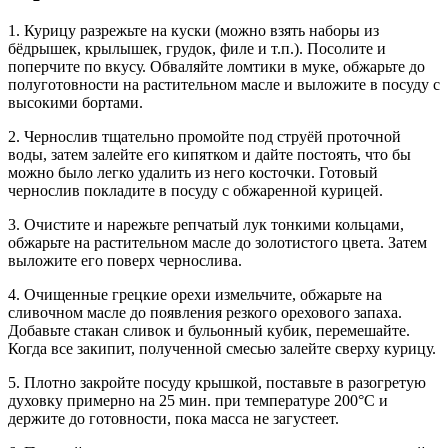
1. Курицу разрежьте на куски (можно взять наборы из
бёдрышек, крылышек, грудок, филе и т.п.). Посолите и
поперчите по вкусу. Обваляйте ломтики в муке, обжарьте до
полуготовности на растительном масле и выложите в посуду с
высокими бортами.
2. Чернослив тщательно промойте под струёй проточной
воды, затем залейте его кипятком и дайте постоять, что бы
можно было легко удалить из него косточки. Готовый
чернослив покладите в посуду с обжаренной курицей.
3. Очистите и нарежьте репчатый лук тонкими кольцами,
обжарьте на растительном масле до золотистого цвета. Затем
выложите его поверх чернослива.
4. Очищенные грецкие орехи измельчите, обжарьте на
сливочном масле до появления резкого орехового запаха.
Добавьте стакан сливок и бульонный кубик, перемешайте.
Когда все закипит, полученной смесью залейте сверху курицу.
5. Плотно закройте посуду крышкой, поставьте в разогретую
духовку примерно на 25 мин. при температуре 200°C и
держите до готовности, пока масса не загустеет.