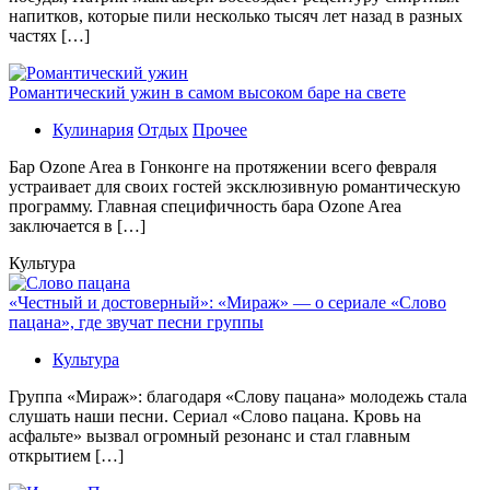
напитков, которые пили несколько тысяч лет назад в разных
частях […]
Романтический ужин в самом высоком баре на свете
Кулинария
Отдых
Прочее
Бaр Ozone Area в Гонконге на протяжении всего февраля
устраивает для своих гостей эксклюзивную романтическую
программу. Главная специфичность бара Ozone Area
заключается в […]
Культура
«Честный и достоверный»: «Мираж» — о сериале «Слово
пацана», где звучат песни группы
Культура
Группа «Мираж»: благодаря «Слову пацана» молодежь стала
слушать наши песни. Сериал «Слово пацана. Кровь на
асфальте» вызвал огромный резонанс и стал главным
открытием […]