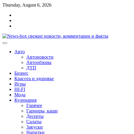
Перейти
Thursday, August 6, 2026
к
Главная
содержимому
Контакты
Карта
сайта
Авто
Автоновости
Автообзоры
ДТП
Бизнес
Красота и здоровье
Игры
HI-FI
Мода
Кулинария
Горячее
Гарниры, каши
Десерты
Салаты
Закуски
Напитки