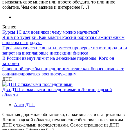
высказать свое мнение или просто обсудить то или иное
событие. Чем оно важнее и интереснее […]
Бизнес
Курсы 1С для новичков: чему можно научиться?
Яйца по-турецки. Как власти России борются с ажиотажным
спросом на продукт
Профилактические визиты вместо проверок: власти продлили
запрет на внеплановые инспекции бизнеса
В России введут лимит на денежные переводы. Кого он
затронет
С военной службы в предприниматели: как бизнес помогает
социализироваться военнослужащим
ДТП
Два ДТП с тяжелыми последствиями в Ленинградской
области
Авто
ДТП
Сложная дорожная обстановка, сложившаяся из-за циклона в
Ленинградской области, немало способствовала нескольким
ДТП с тяжелыми последствиями. Самое страшное из ДТП