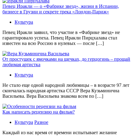
Певец Иракли — о «Фабрике звезд», жизни в Испании,
бизнесе в Грузии и секрете трека «Лондон-Париж»
Культура
Певец Иракли заявил, что участие в «Фабрике звезд» не
гарантировало успеха. Певец Иракли Пирцхалава стал
известен на всю Россию в нулевых — после […]
От простушек с ямочками на щечках, до герцогинь – прощай
любимая артистка
Культура
Не стало еще одной народной любимицы – в возрасте 97 лет
скончалась народная артистка СССР Вера Кузьминична
Васильева. Вера Васильева знакома всем по […]
Как написать рецензию на фильм?
Культура
Разное
Каждый из нас время от времени испытывает желание