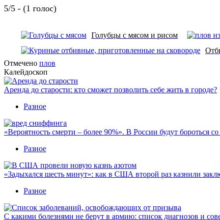
5/5 - (1 голос)
Голубцы с мясом и рисом
Отб
Отмечено
плов
Калейдоскоп
Аренда до старости: кто сможет позволить себе жить в городе?
Разное
«Вероятность смерти – более 90%». В России будут бороться с
Разное
«Задыхался шесть минут»: как в США второй раз казнили закл
Разное
С какими болезнями не берут в армию: список диагнозов и сов