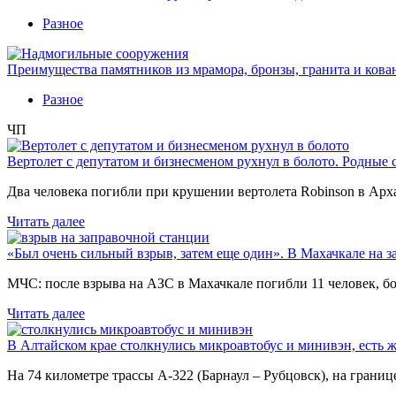
Разное
Преимущества памятников из мрамора, бронзы, гранита и кова
Разное
ЧП
Вертолет с депутатом и бизнесменом рухнул в болото. Родные 
Два человека погибли при крушении вертолета Robinson в Ар
Читать далее
«Был очень сильный взрыв, затем еще один». В Махачкале на з
МЧС: после взрыва на АЗС в Махачкале погибли 11 человек, б
Читать далее
В Алтайском крае столкнулись микроавтобус и минивэн, есть 
На 74 километре трассы А-322 (Барнаул – Рубцовск), на гран