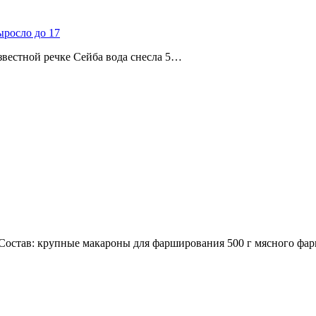
ыросло до 17
звестной речке Сейба вода снесла 5…
остав: крупные макароны для фарширования 500 г мясного фар