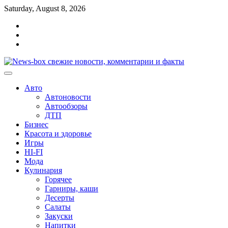
Перейти
Saturday, August 8, 2026
к
Главная
содержимому
Контакты
Карта
сайта
Авто
Автоновости
Автообзоры
ДТП
Бизнес
Красота и здоровье
Игры
HI-FI
Мода
Кулинария
Горячее
Гарниры, каши
Десерты
Салаты
Закуски
Напитки