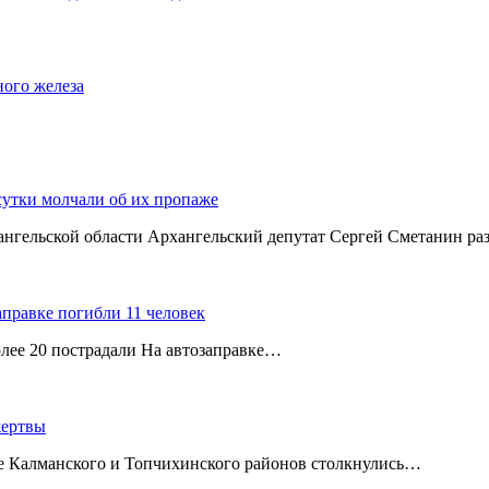
ного железа
сутки молчали об их пропаже
хангельской области Архангельский депутат Сергей Сметанин р
аправке погибли 11 человек
олее 20 пострадали На автозаправке…
жертвы
ице Калманского и Топчихинского районов столкнулись…