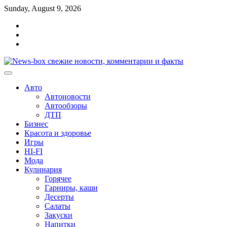
Перейти
Sunday, August 9, 2026
к
Главная
содержимому
Контакты
Карта
сайта
Авто
Автоновости
Автообзоры
ДТП
Бизнес
Красота и здоровье
Игры
HI-FI
Мода
Кулинария
Горячее
Гарниры, каши
Десерты
Салаты
Закуски
Напитки