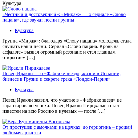
Культура
«Честный и достоверный»: «Мираж» — о сериале «Слово
пацана», где звучат песни группы
Культура
Группа «Мираж»: благодаря «Слову пацана» молодежь стала
слушать наши песни. Сериал «Слово пацана. Кровь на
асфальте» вызвал огромный резонанс и стал главным
открытием […]
Певец Иракли — о «Фабрике звезд», жизни в Испании,
бизнесе в Грузии и секрете трека «Лондон-Париж»
Культура
Певец Иракли заявил, что участие в «Фабрике звезд» не
гарантировало успеха. Певец Иракли Пирцхалава стал
известен на всю Россию в нулевых — после […]
От простушек с ямочками на щечках, до герцогинь – прощай
любимая артистка