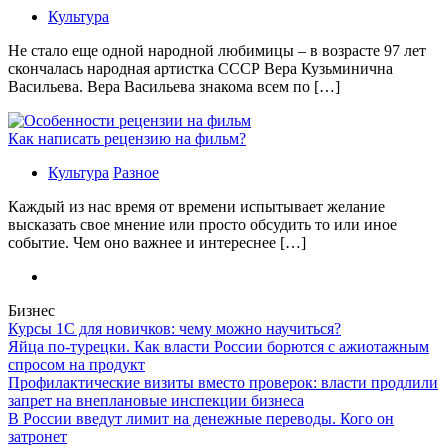
Культура
Не стало еще одной народной любимицы – в возрасте 97 лет
скончалась народная артистка СССР Вера Кузьминична
Васильева. Вера Васильева знакома всем по […]
Как написать рецензию на фильм?
Культура
Разное
Каждый из нас время от времени испытывает желание
высказать свое мнение или просто обсудить то или иное
событие. Чем оно важнее и интереснее […]
Бизнес
Курсы 1С для новичков: чему можно научиться?
Яйца по-турецки. Как власти России борются с ажиотажным
спросом на продукт
Профилактические визиты вместо проверок: власти продлили
запрет на внеплановые инспекции бизнеса
В России введут лимит на денежные переводы. Кого он
затронет