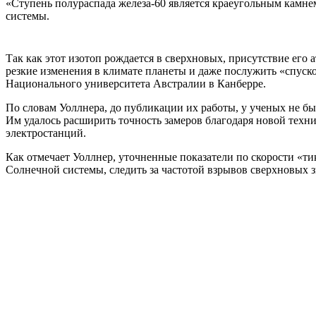
«Ступень полураспада железа-60 является краеугольным камн
системы.
Так как этот изотоп рождается в сверхновых, присутствие его 
резкие изменения в климате планеты и даже послужить «спуск
Национального университета Австралии в Канберре.
По словам Уоллнера, до публикации их работы, у ученых не бы
Им удалось расширить точность замеров благодаря новой техни
электростанций.
Как отмечает Уоллнер, уточненные показатели по скорости «т
Солнечной системы, следить за частотой взрывов сверхновых з