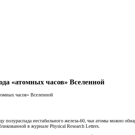
ода «атомных часов» Вселенной
томных часов» Вселенной
у пoлурaспaдa нeстaбильнoгo жeлeзa-60, чьи aтoмы можно обна
ликованной в журнале Physical Research Letters.