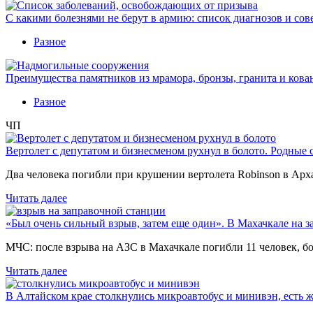
С какими болезнями не берут в армию: список диагнозов и сов
Разное
Преимущества памятников из мрамора, бронзы, гранита и кова
Разное
ЧП
Вертолет с депутатом и бизнесменом рухнул в болото. Родные 
Два человека погибли при крушении вертолета Robinson в Ар
Читать далее
«Был очень сильный взрыв, затем еще один». В Махачкале на з
МЧС: после взрыва на АЗС в Махачкале погибли 11 человек, б
Читать далее
В Алтайском крае столкнулись микроавтобус и минивэн, есть 