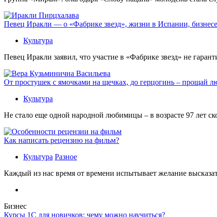
Певец Иракли — о «Фабрике звезд», жизни в Испании, бизнесе
Культура
Певец Иракли заявил, что участие в «Фабрике звезд» не гаран
От простушек с ямочками на щечках, до герцогинь – прощай л
Культура
Не стало еще одной народной любимицы – в возрасте 97 лет с
Как написать рецензию на фильм?
Культура
Разное
Каждый из нас время от времени испытывает желание высказать
Бизнес
Курсы 1С для новичков: чему можно научиться?