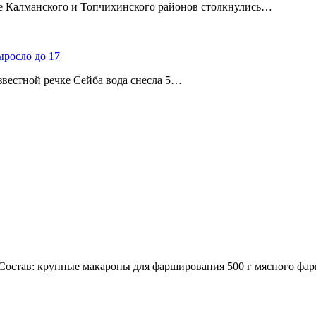
ице Калманского и Топчихинского районов столкнулись…
ыросло до 17
звестной речке Сейба вода снесла 5…
остав: крупные макароны для фарширования 500 г мясного фар