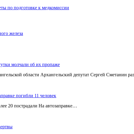
еты по подготовке к медкомиссии
ного железа
сутки молчали об их пропаже
хангельской области Архангельский депутат Сергей Сметанин р
аправке погибли 11 человек
олее 20 пострадали На автозаправке…
жертвы