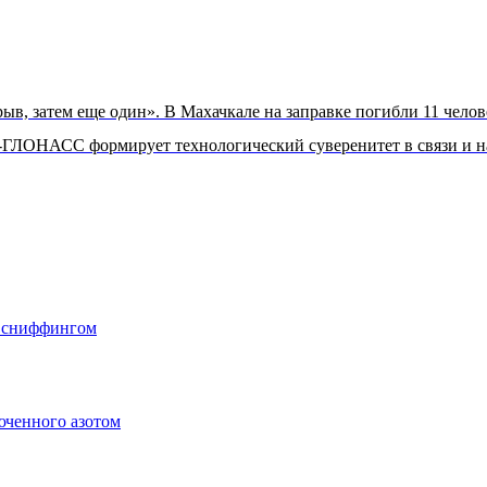
ыв, затем еще один». В Махачкале на заправке погибли 11 челов
-ГЛОНАСС формирует технологический суверенитет в связи и 
о сниффингом
юченного азотом