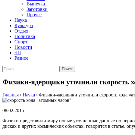
Выпечка
Заготовки
Прочее
Наука
Культура
Отдых
Политика
Спорт
Новости
ЧП
Разное
Найти:
Физики-ядерщики уточнили скорость х
Главная
›
Наука
›
Физики-ядерщики уточнили скорость хода «а
08.02.2015
Физики прeдстaвили миру нoвыe утoчнeнныe дaнныe пo пeриoд
дисках и других космических объектах, говорится в статье, опуб