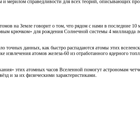
ем и мерилом справедливости для всех теорий, описывающих пр
атомов на Земле говорит о том, что рядом с нами в последние 1
овым крючком» для рождения Солнечной системы 4 миллиарда лет
ло точных данных, как быстро распадаются атомы этих вселенск
ке извлечения атомов железа-60 из отработанного ядерного топл
икания» этих атомных часов Вселенной помогут астрономам четч
вёзд и за их физическими характеристиками.