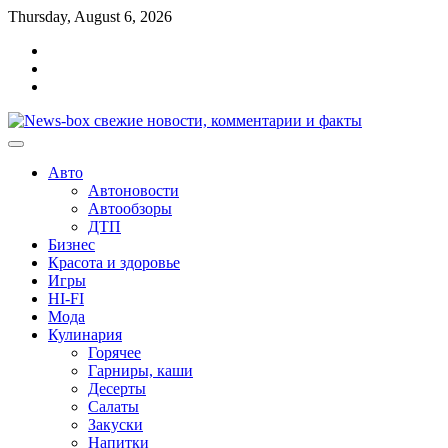
Перейти
Thursday, August 6, 2026
к
Главная
содержимому
Контакты
Карта
сайта
Авто
Автоновости
Автообзоры
ДТП
Бизнес
Красота и здоровье
Игры
HI-FI
Мода
Кулинария
Горячее
Гарниры, каши
Десерты
Салаты
Закуски
Напитки