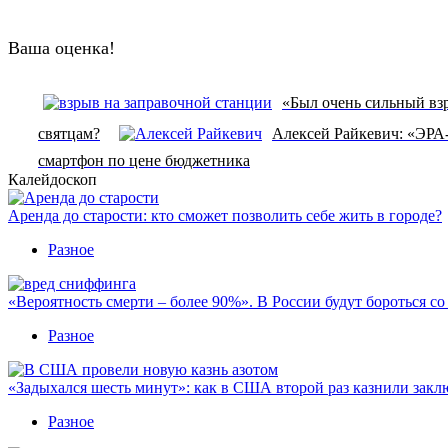
Ваша оценка!
«Был очень сильный взр
святцам?
Алексей Райкевич: «ЭРА
смартфон по цене бюджетника
Калейдоскоп
Аренда до старости: кто сможет позволить себе жить в городе?
Разное
«Вероятность смерти – более 90%». В России будут бороться с
Разное
«Задыхался шесть минут»: как в США второй раз казнили закл
Разное