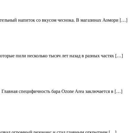
тельный напиток со вкусом чеснока. В магазинах Аомори […]
торые пили несколько тысяч лет назад в разных частях […]
 Главная специфичность бара Ozone Area заключается в […]
вызвал огромный резонанс и стал главным открытием […]