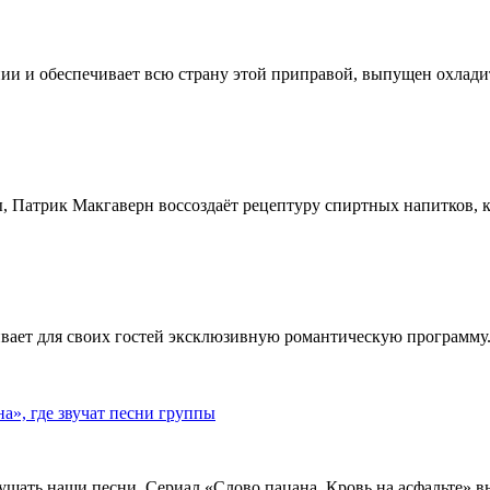
ии и обеспечивает всю страну этой приправой, выпущен охлади
, Патрик Макгаверн воссоздаёт рецептуру спиртных напитков, ко
ивает для своих гостей эксклюзивную романтическую программу.
», где звучат песни группы
ушать наши песни. Сериал «Слово пацана. Кровь на асфальте» 