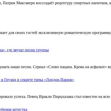
, Патрик Макгаверн воссоздаёт рецептуру спиртных напитков, ко
ивает для своих гостей эксклюзивную романтическую программу.
», где звучат песни группы
ушать наши песни. Сериал «Слово пацана. Кровь на асфальте» 
 в Грузии и секрете трека «Лондон-Париж»
тировало успеха. Певец Иракли Пирцхалава стал известен на вс
юбимая артистка