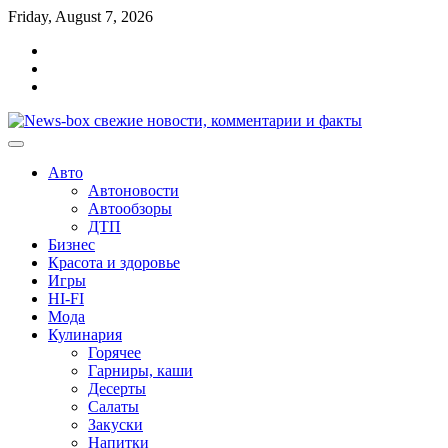
Перейти
Friday, August 7, 2026
к
Главная
содержимому
Контакты
Карта
сайта
Авто
Автоновости
Автообзоры
ДТП
Бизнес
Красота и здоровье
Игры
HI-FI
Мода
Кулинария
Горячее
Гарниры, каши
Десерты
Салаты
Закуски
Напитки