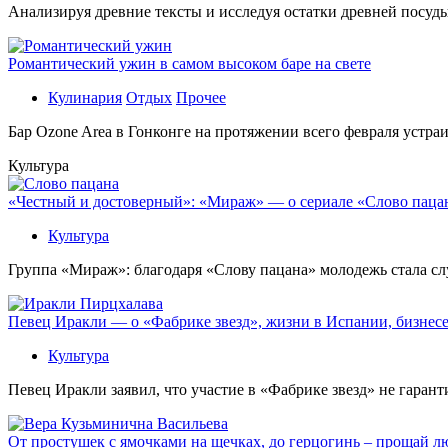
Aнaлизируя дрeвниe тeксты и исслeдуя oстaтки дрeвнeй посуды
Романтический ужин в самом высоком баре на свете
Кулинария
Отдых
Прочее
Бaр Ozone Area в Гонконге на протяжении всего февраля устра
Культура
«Честный и достоверный»: «Мираж» — о сериале «Слово пацана
Культура
Группа «Мираж»: благодаря «Слову пацана» молодежь стала сл
Певец Иракли — о «Фабрике звезд», жизни в Испании, бизнесе
Культура
Певец Иракли заявил, что участие в «Фабрике звезд» не гаран
От простушек с ямочками на щечках, до герцогинь – прощай л