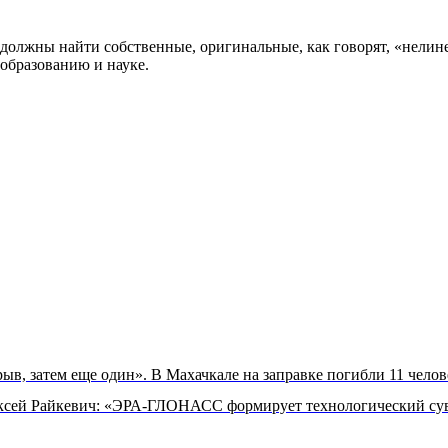
олжны найти собственные, оригинальные, как говорят, «нелине
образованию и науке.
ыв, затем еще один». В Махачкале на заправке погибли 11 челов
ксей Райкевич: «ЭРА-ГЛОНАСС формирует технологический суве