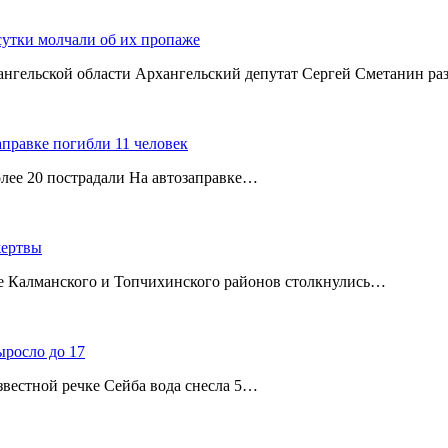
сутки молчали об их пропаже
хангельской области Архангельский депутат Сергей Сметанин р
аправке погибли 11 человек
олее 20 пострадали На автозаправке…
жертвы
ице Калманского и Топчихинского районов столкнулись…
ыросло до 17
звестной речке Сейба вода снесла 5…