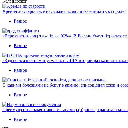
Калейдоскоп
Аренда до старости: кто сможет позволить себе жить в городе?
Разное
«Вероятность смерти – более 90%». В России будут бороться с
Разное
«Задыхался шесть минут»: как в США второй раз казнили закл
Разное
С какими болезнями не берут в армию: список диагнозов и сов
Разное
Преимущества памятников из мрамора, бронзы, гранита и кова
Разное