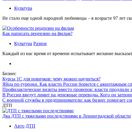
Культура
Не стало еще одной народной любимицы – в возрасте 97 лет с
Как написать рецензию на фильм?
Культура
Разное
Каждый из нас время от времени испытывает желание высказать
Бизнес
Курсы 1С для новичков: чему можно научиться?
Яйца по-турецки. Как власти России борются с ажиотажным с
Профилактические визиты вместо проверок: власти продлили 
В России введут лимит на денежные переводы. Кого он затрон
С военной службы в предприниматели: как бизнес помогает с
ДТП
Два ДТП с тяжелыми последствиями в Ленинградской области
Авто
ДТП