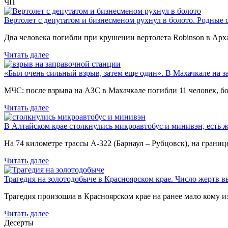
ЧП
Вертолет с депутатом и бизнесменом рухнул в болото. Родные 
Два человека погибли при крушении вертолета Robinson в Ар
Читать далее
«Был очень сильный взрыв, затем еще один». В Махачкале на з
МЧС: после взрыва на АЗС в Махачкале погибли 11 человек, б
Читать далее
В Алтайском крае столкнулись микроавтобус и минивэн, есть 
На 74 километре трассы А-322 (Барнаул – Рубцовск), на гран
Читать далее
Трагедия на золотодобыче в Красноярском крае. Число жертв в
Трагедия произошла в Красноярском крае на ранее мало кому и
Читать далее
Десерты