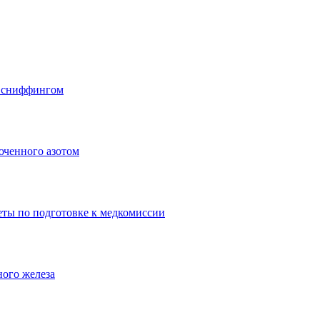
о сниффингом
юченного азотом
еты по подготовке к медкомиссии
ного железа