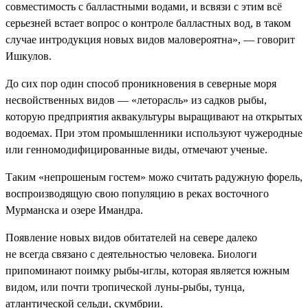
совместимость с балластными водами, и всвязи с этим всё
серьезней встает вопрос о контроле балластных вод, в таком
случае интродукция новых видов маловероятна», — говорит
Ишкулов.
До сих пор один способ проникновения в северные моря
несвойственных видов — «леторасль» из садков рыбы,
которую предприятия аквакультуры выращивают на открытых
водоемах. При этом промышленники используют чужеродные
или генномодифицированные виды, отмечают ученые.
Таким «непрошеным гостем» можо считать радужную форель,
воспроизводящую свою популяцию в реках восточного
Мурманска и озере Имандра.
Появление новых видов обитателей на севере далеко
не всегда связано с деятельностью человека. Биологи
припоминают поимку рыбы-иглы, которая является южным
видом, или почти тропической луны-рыбы, тунца,
атлантической сельди, скумбрии.