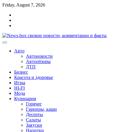
Перейти
Friday, August 7, 2026
к
Главная
содержимому
Контакты
Карта
сайта
Авто
Автоновости
Автообзоры
ДТП
Бизнес
Красота и здоровье
Игры
HI-FI
Мода
Кулинария
Горячее
Гарниры, каши
Десерты
Салаты
Закуски
Напитки