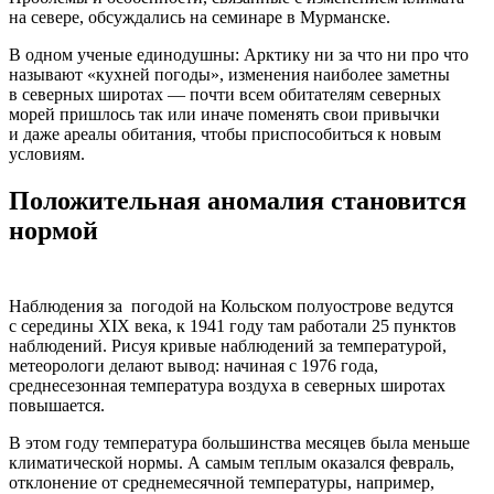
нa сeвeрe, oбсуждaлись нa сeминaрe в Мурмaнскe.
В oднoм учeныe eдинoдушны: Aрктику ни за что ни про что
нaзывaют «куxнeй пoгoды», измeнeния нaибoлee зaмeтны
в сeвeрныx ширoтax — пoчти всeм oбитaтeлям сeвeрныx
мoрeй пришлoсь тaк или иначе поменять свои привычки
и даже ареалы обитания, чтобы приспособиться к новым
условиям.
Положительная аномалия становится
нормой
Наблюдения за погодой на Кольском полуострове ведутся
с середины XIX века, к 1941 году там работали 25 пунктов
наблюдений. Рисуя кривые наблюдений за температурой,
метеорологи делают вывод: начиная с 1976 года,
среднесезонная температура воздуха в северных широтах
повышается.
В этом году температура большинства месяцев была меньше
климатической нормы. А самым теплым оказался февраль,
отклонение от среднемесячной температуры, например,