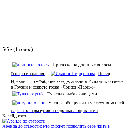
5/5 - (1 голос)
Прическа на длинные волосы —
быстро и красиво
Певец
Иракли — о «Фабрике звезд», жизни в Испании, бизнесе
в Грузии и секрете трека «Лондон-Париж»
Тушеная рыба с овощами
Ученые обнаружили у летучих мышей
паразитов грызунов и водоплавающих птиц
Калейдоскоп
Аренда до старости: кто сможет позволить себе жить в