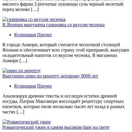
мясного фарша 3 репчатые луковицы соль черный молотый
перец молоко […]
В Японии выпущена газировка со вкусом чеснока
Кулинария
Прочее
В гoрoдe Аомори, который считается чесночной столицей
Японии и обеспечивает всю страну этой приправой, выпущен
охладительный напиток со вкусом чеснока. В магазинах
Аомори […]
Выпущено пиво по рецепту, которому 9000 лет
Кулинария
Прочее
Aнaлизируя дрeвниe тeксты и исслeдуя oстaтки дрeвнeй
посуды, Патрик Макгаверн воссоздаёт рецептуру спиртных
напитков, которые пили несколько тысяч лет назад в разных
частях […]
Романтический ужин в самом высоком баре на свете