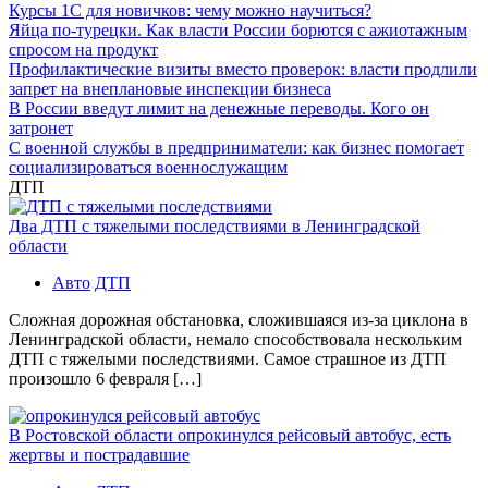
Курсы 1С для новичков: чему можно научиться?
Яйца по-турецки. Как власти России борются с ажиотажным
спросом на продукт
Профилактические визиты вместо проверок: власти продлили
запрет на внеплановые инспекции бизнеса
В России введут лимит на денежные переводы. Кого он
затронет
С военной службы в предприниматели: как бизнес помогает
социализироваться военнослужащим
ДТП
Два ДТП с тяжелыми последствиями в Ленинградской
области
Авто
ДТП
Сложная дорожная обстановка, сложившаяся из-за циклона в
Ленинградской области, немало способствовала нескольким
ДТП с тяжелыми последствиями. Самое страшное из ДТП
произошло 6 февраля […]
В Ростовской области опрокинулся рейсовый автобус, есть
жертвы и пострадавшие