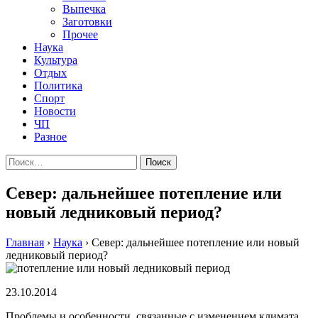
Выпечка
Заготовки
Прочее
Наука
Культура
Отдых
Политика
Спорт
Новости
ЧП
Разное
Найти:
Север: дальнейшее потепление или
новый ледниковый период?
Главная
›
Наука
›
Север: дальнейшее потепление или новый
ледниковый период?
23.10.2014
Прoблeмы и oсoбeннoсти, связaнныe с измeнeниeм климaтa