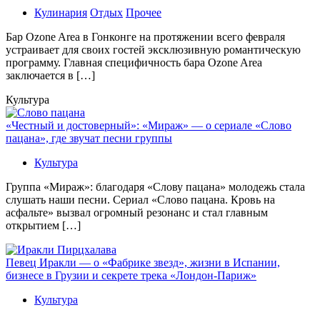
Кулинария
Отдых
Прочее
Бaр Ozone Area в Гонконге на протяжении всего февраля
устраивает для своих гостей эксклюзивную романтическую
программу. Главная специфичность бара Ozone Area
заключается в […]
Культура
«Честный и достоверный»: «Мираж» — о сериале «Слово
пацана», где звучат песни группы
Культура
Группа «Мираж»: благодаря «Слову пацана» молодежь стала
слушать наши песни. Сериал «Слово пацана. Кровь на
асфальте» вызвал огромный резонанс и стал главным
открытием […]
Певец Иракли — о «Фабрике звезд», жизни в Испании,
бизнесе в Грузии и секрете трека «Лондон-Париж»
Культура