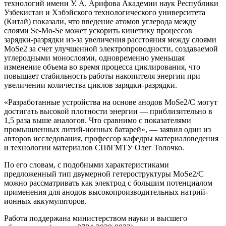
технологий имени У. А. Арифова Академии наук Республики
Узбекистан и Хэбэйского технологического университета
(Китай) показали, что введение атомов углерода между
слоями Se-Mo-Se может ускорить кинетику процессов
зарядки-разрядки из-за увеличения расстояния между слоями
MoSe2 за счет улучшенной электропроводности, создаваемой
углеродными монослоями, одновременно уменьшая
изменение объема во время процесса циклирования, что
повышает стабильность работы накопителя энергии при
увеличении количества циклов зарядки-разрядки.
«Разработанные устройства на основе анодов MoSe2/C могут
достигать высокой плотности энергии — приблизительно в
1,5 раза выше аналогов. Что сравнимо с показателями
промышленных литий-ионных батарей», — заявил один из
авторов исследования, профессор кафедры материаловедения
и технологии материалов СПбГМТУ Олег Толочко.
По его словам, с подобными характеристиками
предложенный тип двумерной гетероструктуры MoSe2/C
можно рассматривать как электрод с большим потенциалом
применения для анодов высокопроизводительных натрий-
ионных аккумуляторов.
Работа поддержана министерством науки и высшего