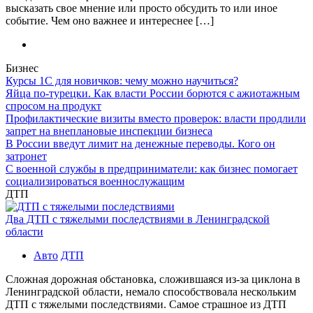
высказать свое мнение или просто обсудить то или иное
событие. Чем оно важнее и интереснее […]
Бизнес
Курсы 1С для новичков: чему можно научиться?
Яйца по-турецки. Как власти России борются с ажиотажным
спросом на продукт
Профилактические визиты вместо проверок: власти продлили
запрет на внеплановые инспекции бизнеса
В России введут лимит на денежные переводы. Кого он
затронет
С военной службы в предприниматели: как бизнес помогает
социализироваться военнослужащим
ДТП
Два ДТП с тяжелыми последствиями в Ленинградской
области
Авто
ДТП
Сложная дорожная обстановка, сложившаяся из-за циклона в
Ленинградской области, немало способствовала нескольким
ДТП с тяжелыми последствиями. Самое страшное из ДТП