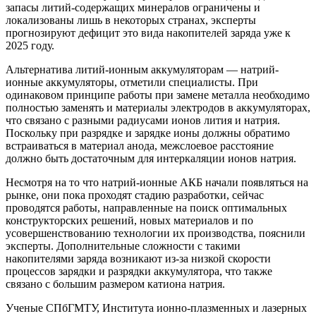
запасы литий-содержащих минералов ограничены и
локализованы лишь в некоторых странах, эксперты
прогнозируют дефицит это вида накопителей заряда уже к
2025 году.
Альтернатива литий-ионным аккумуляторам — натрий-
ионные аккумуляторы, отметили специалисты. При
одинаковом принципе работы при замене металла необходимо
полностью заменять и материалы электродов в аккумуляторах,
что связано с разными радиусами ионов лития и натрия.
Поскольку при разрядке и зарядке ионы должны обратимо
встраиваться в материал анода, межслоевое расстояние
должно быть достаточным для интеркаляции ионов натрия.
Несмотря на то что натрий-ионные АКБ начали появляться на
рынке, они пока проходят стадию разработки, сейчас
проводятся работы, направленные на поиск оптимальных
конструкторских решений, новых материалов и по
усовершенствованию технологии их производства, пояснили
эксперты. Дополнительные сложности с такими
накопителями заряда возникают из-за низкой скорости
процессов зарядки и разрядки аккумулятора, что также
связано с большим размером катиона натрия.
Ученые СПбГМТУ, Института ионно-плазменных и лазерных