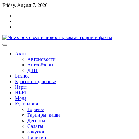
Перейти
Friday, August 7, 2026
к
Главная
содержимому
Контакты
Карта
сайта
Авто
Автоновости
Автообзоры
ДТП
Бизнес
Красота и здоровье
Игры
HI-FI
Мода
Кулинария
Горячее
Гарниры, каши
Десерты
Салаты
Закуски
Напитки