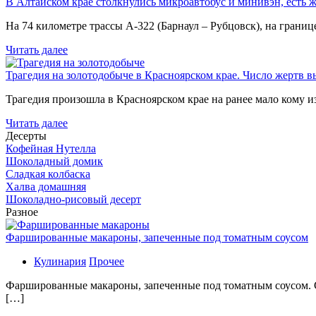
В Алтайском крае столкнулись микроавтобус и минивэн, есть 
На 74 километре трассы А-322 (Барнаул – Рубцовск), на гран
Читать далее
Трагедия на золотодобыче в Красноярском крае. Число жертв в
Трагедия произошла в Красноярском крае на ранее мало кому и
Читать далее
Десерты
Кофейная Нутелла
Шоколадный домик
Сладкая колбаска
Халва домашняя
Шоколадно-рисовый десерт
Разное
Фаршированные макароны, запеченные под томатным соусом
Кулинария
Прочее
Фаршированные макароны, запеченные под томатным соусом. С
[…]