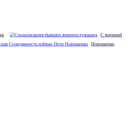
ек
С военной
Порошенко