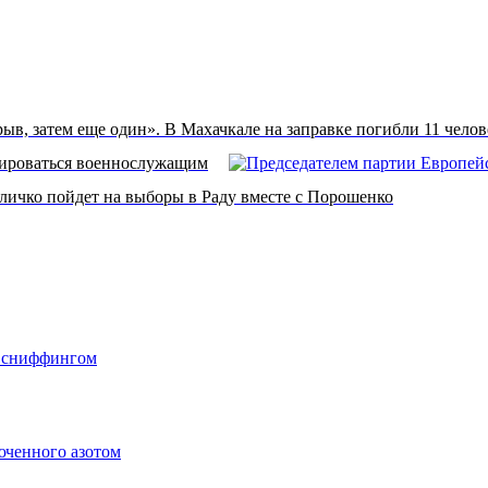
ыв, затем еще один». В Махачкале на заправке погибли 11 челов
зироваться военнослужащим
личко пойдет на выборы в Раду вместе с Порошенко
о сниффингом
юченного азотом