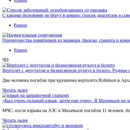
Разное
С какими болезнями не берут в армию: список диагнозов и сов
Разное
Преимущества памятников из мрамора, бронзы, гранита и кова
Разное
ЧП
Вертолет с депутатом и бизнесменом рухнул в болото. Родные 
Два человека погибли при крушении вертолета Robinson в Ар
Читать далее
«Был очень сильный взрыв, затем еще один». В Махачкале на з
МЧС: после взрыва на АЗС в Махачкале погибли 11 человек, б
Читать далее