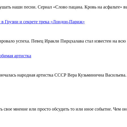
ушать наши песни. Сериал «Слово пацана. Кровь на асфальте» 
 в Грузии и секрете трека «Лондон-Париж»
тировало успеха. Певец Иракли Пирцхалава стал известен на вс
юбимая артистка
кончалась народная артистка СССР Вера Кузьминична Васильева.
 свое мнение или просто обсудить то или иное событие. Чем он