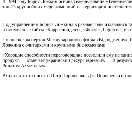
В 1994 году Борис Ложкин основал еженедельник «Теленеделя»,
топ-15 крупнейших медиакомпаний на территории постсоветск
Под управлением Бориса Ложкина в разные годы издавались та
и популярные сайты «Корреспондент», «Фокус», bigmir.net, вы
По оценке экспертов Международного фонда «Відродження», б
Ложкина с олигархами и крупными бизнесменами.
«Хорошие способности переговорщика позволили ему не единож
продукт, — отмечает украинский ресурс espreso.tv. — В резул
Ринатом Ахметовым.
Входил в этот список и Петр Порошенко. Для Порошенко он м