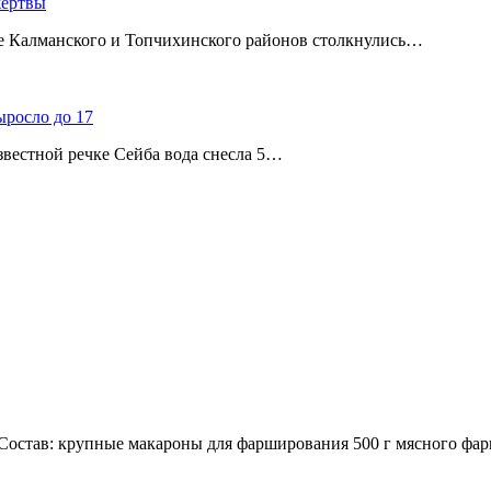
жертвы
ице Калманского и Топчихинского районов столкнулись…
ыросло до 17
звестной речке Сейба вода снесла 5…
остав: крупные макароны для фарширования 500 г мясного фар