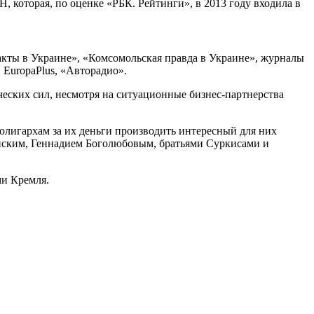
 которая, по оценке «РБК. Рейтинги», в 2013 году входила в
акты в Украине», «Комсомольская правда в Украине», журналы
 EuropaPlus, «Авторадио».
еских сил, несмотря на ситуационные бизнес-партнерства
олигархам за их деньги производить интересный для них
мойским, Геннадием Боголюбовым, братьями Суркисами и
ми Кремля.