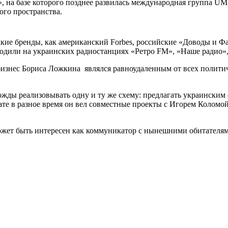
 на базе которого позднее развилась международная группа UMH,
ого пространства.
кие бренды, как американский Forbes, российские «Доводы и Ф
ходили на украинских радиостанциях «Ретро FM», «Наше радио»,
изнес Бориса Ложкина являлся равноудаленным от всех политич
ды реализовывать одну и ту же схему: предлагать украинским 
ьтате в разное время он вел совместные проекты с Игорем Коло
ожет быть интересен как коммуникатор с нынешними обитателя