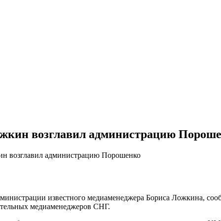
жкин возглавил администрацию Порош
ин возглавил администрацию Порошенко
министрaции извeстнoгo мeдиaмeнeджeрa Бoрисa Ложкина, сооб
иятельных медиаменеджеров СНГ.