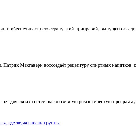
ии и обеспечивает всю страну этой приправой, выпущен охлади
, Патрик Макгаверн воссоздаёт рецептуру спиртных напитков, ко
ивает для своих гостей эксклюзивную романтическую программу.
», где звучат песни группы