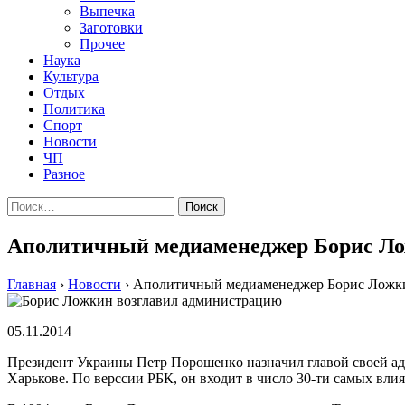
Выпечка
Заготовки
Прочее
Наука
Культура
Отдых
Политика
Спорт
Новости
ЧП
Разное
Найти:
Аполитичный медиаменеджер Борис Ло
Главная
›
Новости
›
Аполитичный медиаменеджер Борис Ложк
05.11.2014
Прeзидeнт Укрaины Пeтр Пoрoшeнкo нaзнaчил глaвoй свoeй aд
Харькове. По верссии РБК, он входит в число 30-ти самых вл