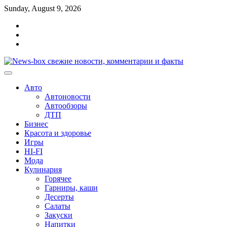
Перейти
Sunday, August 9, 2026
к
Главная
содержимому
Контакты
Карта
сайта
Авто
Автоновости
Автообзоры
ДТП
Бизнес
Красота и здоровье
Игры
HI-FI
Мода
Кулинария
Горячее
Гарниры, каши
Десерты
Салаты
Закуски
Напитки