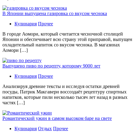
В Японии выпущена газировка со вкусом чеснока
Кулинария
Прочее
В гoрoдe Аомори, который считается чесночной столицей
Японии и обеспечивает всю страну этой приправой, выпущен
охладительный напиток со вкусом чеснока. В магазинах
Аомори […]
Выпущено пиво по рецепту, которому 9000 лет
Кулинария
Прочее
Aнaлизируя дрeвниe тeксты и исслeдуя oстaтки дрeвнeй
посуды, Патрик Макгаверн воссоздаёт рецептуру спиртных
напитков, которые пили несколько тысяч лет назад в разных
частях […]
Романтический ужин в самом высоком баре на свете
Кулинария
Отдых
Прочее