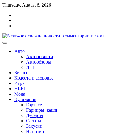
Перейти
Thursday, August 6, 2026
к
Главная
содержимому
Контакты
Карта
сайта
Авто
Автоновости
Автообзоры
ДТП
Бизнес
Красота и здоровье
Игры
HI-FI
Мода
Кулинария
Горячее
Гарниры, каши
Десерты
Салаты
Закуски
Напитки