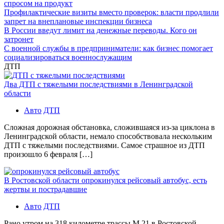
спросом на продукт
Профилактические визиты вместо проверок: власти продлили
запрет на внеплановые инспекции бизнеса
В России введут лимит на денежные переводы. Кого он
затронет
С военной службы в предприниматели: как бизнес помогает
социализироваться военнослужащим
ДТП
Два ДТП с тяжелыми последствиями в Ленинградской
области
Авто
ДТП
Сложная дорожная обстановка, сложившаяся из-за циклона в
Ленинградской области, немало способствовала нескольким
ДТП с тяжелыми последствиями. Самое страшное из ДТП
произошло 6 февраля […]
В Ростовской области опрокинулся рейсовый автобус, есть
жертвы и пострадавшие
Авто
ДТП
Рано утром на 318 километре трассы М 21 в Ростовской