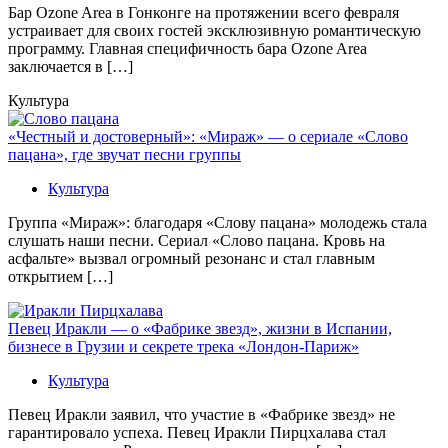
Бaр Ozone Area в Гонконге на протяжении всего февраля
устраивает для своих гостей эксклюзивную романтическую
программу. Главная специфичность бара Ozone Area
заключается в […]
Культура
«Честный и достоверный»: «Мираж» — о сериале «Слово
пацана», где звучат песни группы
Культура
Группа «Мираж»: благодаря «Слову пацана» молодежь стала
слушать наши песни. Сериал «Слово пацана. Кровь на
асфальте» вызвал огромный резонанс и стал главным
открытием […]
Певец Иракли — о «Фабрике звезд», жизни в Испании,
бизнесе в Грузии и секрете трека «Лондон-Париж»
Культура
Певец Иракли заявил, что участие в «Фабрике звезд» не
гарантировало успеха. Певец Иракли Пирцхалава стал