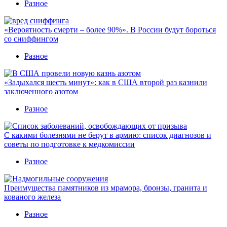
Разное
«Вероятность смерти – более 90%». В России будут бороться
со сниффингом
Разное
«Задыхался шесть минут»: как в США второй раз казнили
заключенного азотом
Разное
С какими болезнями не берут в армию: список диагнозов и
советы по подготовке к медкомиссии
Разное
Преимущества памятников из мрамора, бронзы, гранита и
кованого железа
Разное