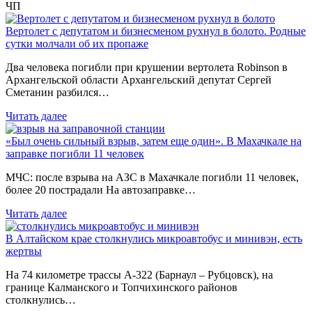
ЧП
Вертолет с депутатом и бизнесменом рухнул в болото. Родные
сутки молчали об их пропаже
Два человека погибли при крушении вертолета Robinson в
Архангельской области Архангельский депутат Сергей
Сметанин разбился…
Читать далее
«Был очень сильный взрыв, затем еще один». В Махачкале на
заправке погибли 11 человек
МЧС: после взрыва на АЗС в Махачкале погибли 11 человек,
более 20 пострадали На автозаправке…
Читать далее
В Алтайском крае столкнулись микроавтобус и минивэн, есть
жертвы
На 74 километре трассы А-322 (Барнаул – Рубцовск), на
границе Калманского и Топчихинского районов
столкнулись…