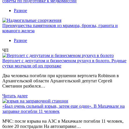
советы по подготовке к медкомиссии
Разное
Преимущества памятников из мрамора, бронзы, гранита и
кованого железа
Разное
ЧП
Вертолет с депутатом и бизнесменом рухнул в болото. Родные
сутки молчали об их пропаже
Два человека погибли при крушении вертолета Robinson в
Архангельской области Архангельский депутат Сергей
Сметанин разбился…
Читать далее
«Был очень сильный взрыв, затем еще один». В Махачкале на
заправке погибли 11 человек
МЧС: после взрыва на АЗС в Махачкале погибли 11 человек,
более 20 пострадали На автозаправке…