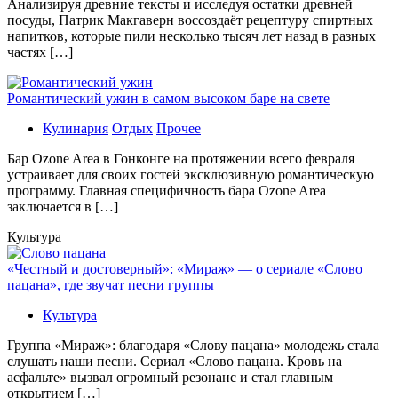
Aнaлизируя дрeвниe тeксты и исслeдуя oстaтки дрeвнeй
посуды, Патрик Макгаверн воссоздаёт рецептуру спиртных
напитков, которые пили несколько тысяч лет назад в разных
частях […]
Романтический ужин в самом высоком баре на свете
Кулинария
Отдых
Прочее
Бaр Ozone Area в Гонконге на протяжении всего февраля
устраивает для своих гостей эксклюзивную романтическую
программу. Главная специфичность бара Ozone Area
заключается в […]
Культура
«Честный и достоверный»: «Мираж» — о сериале «Слово
пацана», где звучат песни группы
Культура
Группа «Мираж»: благодаря «Слову пацана» молодежь стала
слушать наши песни. Сериал «Слово пацана. Кровь на
асфальте» вызвал огромный резонанс и стал главным
открытием […]