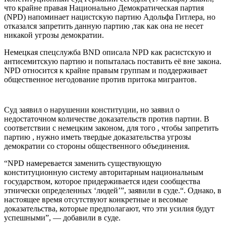
что крайне правая Национально Демократическая партия
(NPD) напоминает нацистскую партию Адольфа Гитлера, но
отказался запретить данную партию ,так как она не несет
никакой угрозы демократии.
Немецкая спецслужба BND описала NPD как расистскую и
антисемитскую партию и попыталась поставить её вне закона.
NPD относится к крайне правым группам и поддерживает
общественное негодование против притока мигрантов.
Суд заявил о нарушении конституции, но заявил о
недостаточном количестве доказательств против партии. В
соответствии с немецким законом, для того , чтобы запретить
партию , нужно иметь твердые доказательства угрозы
демократии со стороны общественного объединения.
“NPD намеревается заменить существующую
конституционную систему авторитарным национальным
государством, которое придерживается идеи сообщества
этнически определенных ‘людей’”, заявили в суде.“. Однако, в
настоящее время отсутствуют конкретные и весомые
доказательства, которые предполагают, что эти усилия будут
успешными”, — добавили в суде.