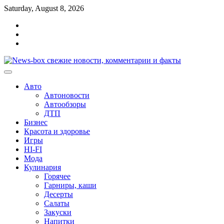
Перейти
Saturday, August 8, 2026
к
Главная
содержимому
Контакты
Карта
сайта
Авто
Автоновости
Автообзоры
ДТП
Бизнес
Красота и здоровье
Игры
HI-FI
Мода
Кулинария
Горячее
Гарниры, каши
Десерты
Салаты
Закуски
Напитки