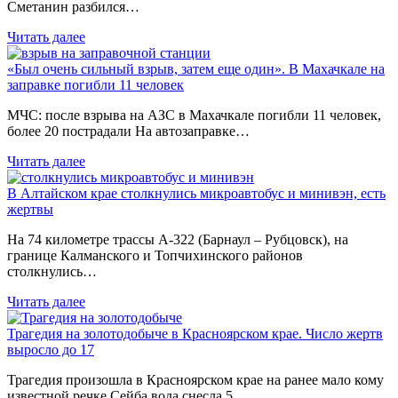
Сметанин разбился…
Читать далее
«Был очень сильный взрыв, затем еще один». В Махачкале на
заправке погибли 11 человек
МЧС: после взрыва на АЗС в Махачкале погибли 11 человек,
более 20 пострадали На автозаправке…
Читать далее
В Алтайском крае столкнулись микроавтобус и минивэн, есть
жертвы
На 74 километре трассы А-322 (Барнаул – Рубцовск), на
границе Калманского и Топчихинского районов
столкнулись…
Читать далее
Трагедия на золотодобыче в Красноярском крае. Число жертв
выросло до 17
Трагедия произошла в Красноярском крае на ранее мало кому
известной речке Сейба вода снесла 5…