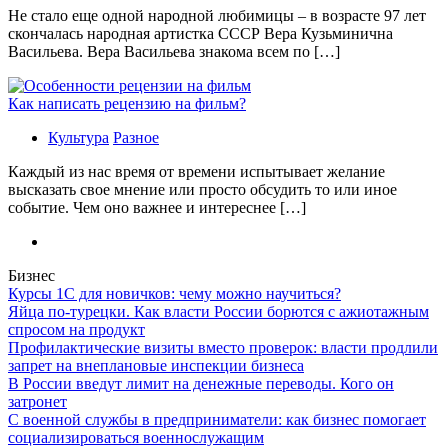
Не стало еще одной народной любимицы – в возрасте 97 лет
скончалась народная артистка СССР Вера Кузьминична
Васильева. Вера Васильева знакома всем по […]
Как написать рецензию на фильм?
Культура
Разное
Каждый из нас время от времени испытывает желание
высказать свое мнение или просто обсудить то или иное
событие. Чем оно важнее и интереснее […]
Бизнес
Курсы 1С для новичков: чему можно научиться?
Яйца по-турецки. Как власти России борются с ажиотажным
спросом на продукт
Профилактические визиты вместо проверок: власти продлили
запрет на внеплановые инспекции бизнеса
В России введут лимит на денежные переводы. Кого он
затронет
С военной службы в предприниматели: как бизнес помогает
социализироваться военнослужащим