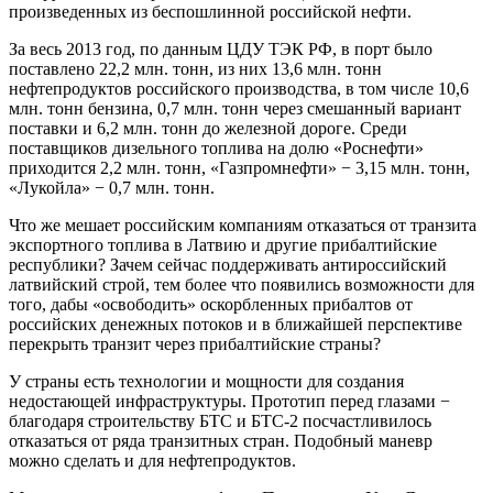
произведенных из беспошлинной российской нефти.
За весь 2013 год, по данным ЦДУ ТЭК РФ, в порт было
поставлено 22,2 млн. тонн, из них 13,6 млн. тонн
нефтепродуктов российского производства, в том числе 10,6
млн. тонн бензина, 0,7 млн. тонн через смешанный вариант
поставки и 6,2 млн. тонн до железной дороге. Среди
поставщиков дизельного топлива на долю «Роснефти»
приходится 2,2 млн. тонн, «Газпромнефти» − 3,15 млн. тонн,
«Лукойла» − 0,7 млн. тонн.
Что же мешает российским компаниям отказаться от транзита
экспортного топлива в Латвию и другие прибалтийские
республики? Зачем сейчас поддерживать антироссийский
латвийский строй, тем более что появились возможности для
того, дабы «освободить» оскорбленных прибалтов от
российских денежных потоков и в ближайшей перспективе
перекрыть транзит через прибалтийские страны?
У страны есть технологии и мощности для создания
недостающей инфраструктуры. Прототип перед глазами −
благодаря строительству БТС и БТС-2 посчастливилось
отказаться от ряда транзитных стран. Подобный маневр
можно сделать и для нефтепродуктов.