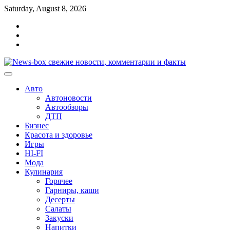
Перейти
Saturday, August 8, 2026
к
Главная
содержимому
Контакты
Карта
сайта
Авто
Автоновости
Автообзоры
ДТП
Бизнес
Красота и здоровье
Игры
HI-FI
Мода
Кулинария
Горячее
Гарниры, каши
Десерты
Салаты
Закуски
Напитки