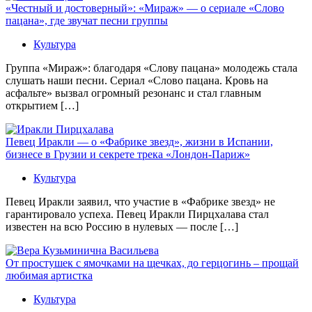
«Честный и достоверный»: «Мираж» — о сериале «Слово
пацана», где звучат песни группы
Культура
Группа «Мираж»: благодаря «Слову пацана» молодежь стала
слушать наши песни. Сериал «Слово пацана. Кровь на
асфальте» вызвал огромный резонанс и стал главным
открытием […]
Певец Иракли — о «Фабрике звезд», жизни в Испании,
бизнесе в Грузии и секрете трека «Лондон-Париж»
Культура
Певец Иракли заявил, что участие в «Фабрике звезд» не
гарантировало успеха. Певец Иракли Пирцхалава стал
известен на всю Россию в нулевых — после […]
От простушек с ямочками на щечках, до герцогинь – прощай
любимая артистка
Культура