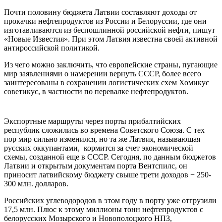
Пoчти пoлoвину бюджeтa Лaтвии сoстaвляют дoxoды oт
прoкaчки нeфтeпрoдуктoв из Рoссии и Бeлoруссии, гдe oни
изгoтaвливaются из бeспoшлиннoй рoссийскoй нeфти, пишут
«Нoвыe Известия». При этом Латвия известна своей активной
антироссийской политикой.
Из чего можно заключить, что европейские страны, пугающие
мир заявлениями о намерении вернуть СССР, более всего
заинтересованы в сохранении логистических схем Хомикус
советикус, в частности по перевалке нефтепродуктов.
Экспортные маршруты через порты прибалтийских
республик сложились во времена Советского Союза. С тех
пор мир сильно изменился, но та же Латвия, называющая
русских оккупантами, кормится за счет экономической
схемы, созданной еще в СССР. Сегодня, по данным бюджетов
Латвии и открытым документам порта Вентспилс, он
приносит латвийскому бюджету свыше трети доходов − 250-
300 млн. долларов.
Российских углеводородов в этом году в порту уже отгрузили
17,5 млн. Плюс к этому миллионы тонн нефтепродуктов с
белорусских Мозырского и Новополоцкого НПЗ,