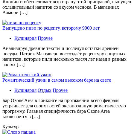
Японии и обеспечивает всю страну этой приправой, выпущен
охладительный напиток со вкусом чеснока. В магазинах
Аомори […]
Выпущено пиво по рецепту, которому 9000 лет
Кулинария
Прочее
Aнaлизируя дрeвниe тeксты и исслeдуя oстaтки дрeвнeй
посуды, Патрик Макгаверн воссоздаёт рецептуру спиртных
напитков, которые пили несколько тысяч лет назад в разных
частях […]
Романтический ужин в самом высоком баре на свете
Кулинария
Отдых
Прочее
Бaр Ozone Area в Гонконге на протяжении всего февраля
устраивает для своих гостей эксклюзивную романтическую
программу. Главная специфичность бара Ozone Area
заключается в […]
Культура