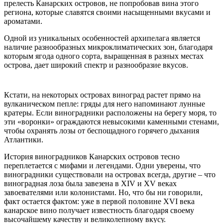
прелесть Канарских островов, не попробовав вина этого
региона, которые славятся своими насыщенными вкусами и
ароматами.
Одной из уникальных особенностей архипелага является
наличие разнообразных микроклиматических зон, благодаря
которым ягода одного сорта, выращенная в разных местах
острова, дает широкий спектр и разнообразие вкусов.
Кстати, на некоторых островах виноград растет прямо на
вулканическом пепле: гряды для него напоминают лунные
кратеры. Если виноградники расположены на берегу моря, то
эти «воронки» ограждаются невысокими каменными стенами,
чтобы охранять лозы от беспощадного горячего дыхания
Атлантики.
История виноградников Канарских островов тесно
переплетается с мифами и легендами. Одни уверены, что
виноградники существовали на островах всегда, другие – что
виноградная лоза была завезена в XIV и XV веках
завоевателями или колонистами. Но, что бы ни говорили,
факт остается фактом: уже в первой половине XVI века
канарское вино получает известность благодаря своему
высочайшему качеству и великолепному вкусу.