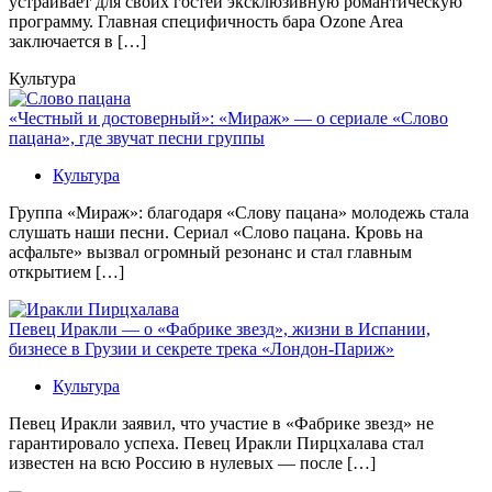
устраивает для своих гостей эксклюзивную романтическую
программу. Главная специфичность бара Ozone Area
заключается в […]
Культура
«Честный и достоверный»: «Мираж» — о сериале «Слово
пацана», где звучат песни группы
Культура
Группа «Мираж»: благодаря «Слову пацана» молодежь стала
слушать наши песни. Сериал «Слово пацана. Кровь на
асфальте» вызвал огромный резонанс и стал главным
открытием […]
Певец Иракли — о «Фабрике звезд», жизни в Испании,
бизнесе в Грузии и секрете трека «Лондон-Париж»
Культура
Певец Иракли заявил, что участие в «Фабрике звезд» не
гарантировало успеха. Певец Иракли Пирцхалава стал
известен на всю Россию в нулевых — после […]