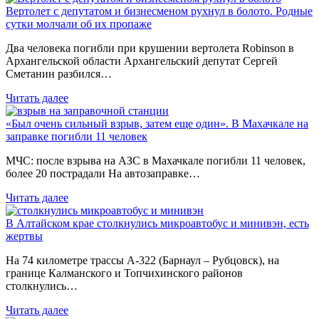
Вертолет с депутатом и бизнесменом рухнул в болото. Родные
сутки молчали об их пропаже
Два человека погибли при крушении вертолета Robinson в
Архангельской области Архангельский депутат Сергей
Сметанин разбился…
Читать далее
«Был очень сильный взрыв, затем еще один». В Махачкале на
заправке погибли 11 человек
МЧС: после взрыва на АЗС в Махачкале погибли 11 человек,
более 20 пострадали На автозаправке…
Читать далее
В Алтайском крае столкнулись микроавтобус и минивэн, есть
жертвы
На 74 километре трассы А-322 (Барнаул – Рубцовск), на
границе Калманского и Топчихинского районов
столкнулись…
Читать далее