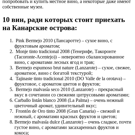
попробовать и купить местное вино, а некоторые даже имеют
собственные музеи.
10 вин, ради которых стоит приехать
на Канарские острова:
Pink Bermejo 2010 (Лансаротте) – сухое вино, с
фруктовым ароматом;
Monje tinto tradicional 2008 (Тенерифе, Такоронте
(Tacoronte-Acentejo)) – невероятно сбалансированное
вино, с ароматами лесных ягод и трав;
Bermejo espumoso brut nature (Lanzarote) – сухое, свежее,
ароматное, вино с богатой текстурой;
Tajinaste tinto tradicional 2010 (DO Valle de la orotava) –
фруктовое, с ароматом цветов и фруктов;
Bermejo malvasía seco 2010 (Lanzarote) – прекрасный
вкус в сочетании со свежими цитрусовыми ароматами;
Carballo listán blanco 2008 (La Palma) – очень нежный
цветочный аромат, удивительный вкус;
Frontón de Oro tinto 2008 (Gran Canaria) – свежий и
нежный, с ароматами красных фруктов и цветов;
Bermejo malvasía dulce (Lanzarote) – очень сладкое, почти
густое вино, с ароматами засахаренных фруктов и
кокоса;