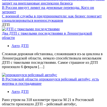
запрет на внеплановые инспекции бизнеса
В России введут лимит на денежные переводы. Кого он
затронет
С военной службы в предприниматели: как бизнес помогает
социализироваться военнослужащим
ДТП
Два ДТП с тяжелыми последствиями в Ленинградской
области
Авто
ДТП
Сложная дорожная обстановка, сложившаяся из-за циклона в
Ленинградской области, немало способствовала нескольким
ДТП с тяжелыми последствиями. Самое страшное из ДТП
произошло 6 февраля […]
В Ростовской области опрокинулся рейсовый автобус, есть
жертвы и пострадавшие
Авто
ДТП
Рано утром на 318 километре трассы М 21 в Ростовской
области произошло ДТП – рейсовый автобус,