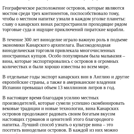
Географическое расположение островов, которые являются
мостом среди трех континентов, поспособствовало тому,
чтобы о местном напитке узнали в каждом уголке планеты:
славу о канарских винах распространили проходящие рядом
торговые суда и ищущие приключений пиратские корабли.
В течение 300 лет виноделие играло важную роль в подъеме
экономики Канарского архипелага. Высокодоходная
винодельческая торговля привлекала многочисленных
иностранных купцов. Особо популярным была мальвазия –
вина, которые экспортировались с островов в огромных
количествах и были хорошо известны во всем мире.
В отдельные годы экспорт канарских вин в Англию и другие
европейские страны, а также в американские владения
Испании превышал объем 13 миллионов литров в год.
В настоящее время благодаря усилию местных
производителей, которые сумели успешно скомбинировать
вековые традиции и новые технологии, вина Канарских
островов продолжают радовать своим богатым вкусом
настоящих гурманов и ценителей этого благородного
напитка. Лучший способ узнать о культуре вина – это
посетить винодельни островов. В каждой из них можно