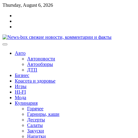
Перейти
Thursday, August 6, 2026
к
Главная
содержимому
Контакты
Карта
сайта
Авто
Автоновости
Автообзоры
ДТП
Бизнес
Красота и здоровье
Игры
HI-FI
Мода
Кулинария
Горячее
Гарниры, каши
Десерты
Салаты
Закуски
Напитки